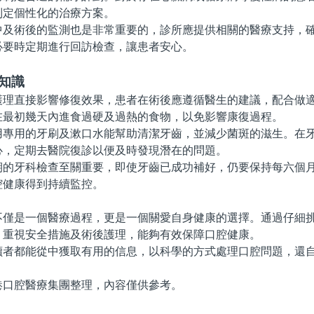
制定個性化的治療方案。
術後的監測也是非常重要的，診所應提供相關的醫療支持，確
必要時定期進行回訪檢查，讓患者安心。
知識
直接影響修復效果，患者在術後應遵循醫生的建議，配合做適
在最初幾天內進食過硬及過熱的食物，以免影響康復過程。
用的牙刷及漱口水能幫助清潔牙齒，並減少菌斑的滋生。在牙
心，定期去醫院復診以便及時發現潛在的問題。
牙科檢查至關重要，即使牙齒已成功補好，仍要保持每六個月
腔健康得到持續監控。
是一個醫療過程，更是一個關愛自身健康的選擇。通過仔細挑
、重視安全措施及術後護理，能夠有效保障口腔健康。
都能從中獲取有用的信息，以科學的方式處理口腔問題，還自
腔醫療集團整理，內容僅供參考。