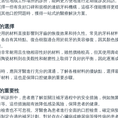
近居住地或工作場所的診所，能夠更方便地進行定期復診及回訪
一些有良好口碑和規模的連鎖牙科機構，這樣不僅能獲得更穩
到其他口腔問題時，獲得一站式的醫療解決方案。
的選擇
的材料直接影響到牙齒的恢復效果和持久性。常見的牙科材料
，各自有其特點。復合樹脂適合用於前牙的美容修復，因其顏色
差。
常耐用且生物相容性好的材料，雖然價格較高，但其使用壽命
而陶瓷材料則在美觀性和耐磨性上取得了良好的平衡，因此逐漸
，應與牙醫進行充分的溝通，了解各種材料的優缺點，選擇最
牙材料，這也是保障口腔健康的重要步驟。
施的重要性
診所中，患者應了解並關注補牙過程中的安全措施，例如無菌
毒等。這些措施能有效降低感染風險，保障患者的健康。
查也不可忽視。牙醫會為患者進行全面的口腔檢查，確定病變
而制定合適的補牙計劃。對於存在心臟病或糖尿病等慢性病的患