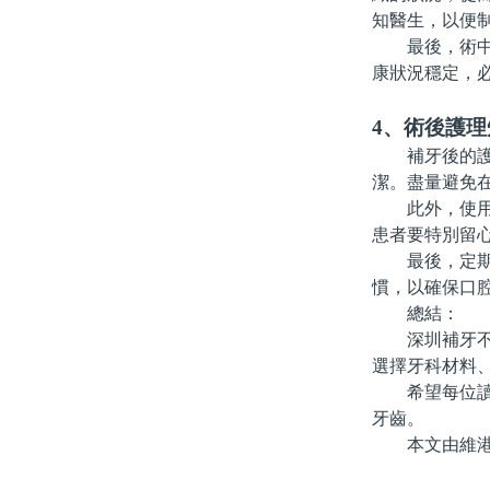
知醫生，以便
最後，術中及
康狀況穩定，
4、術後護理
補牙後的護理
潔。盡量避免
此外，使用專
患者要特別留
最後，定期的
慣，以確保口
總結：
深圳補牙不僅
選擇牙科材料
希望每位讀者
牙齒。
本文由維港口