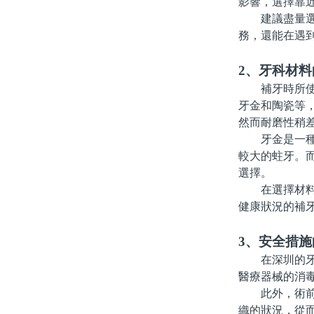
影響，選擇靠
建議盡量選擇
務，還能在遇
2、牙科材料
補牙時所使用
牙金和陶瓷等
然而耐磨性稍
牙金是一種非
較大的蛀牙。
選擇。
在選擇材料時
健康狀況的補
3、安全措
在深圳的牙科
醫療器械的消
此外，術前檢
織的狀況，從