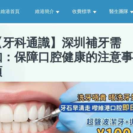
維港首頁
維港簡介
收費標準
醫生團隊
【
牙科通識
】
深圳補牙需
知：保障口腔健康的注意事
項