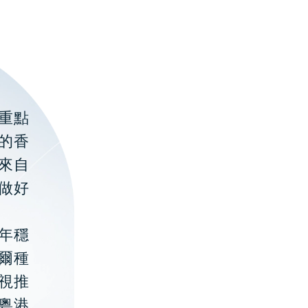
重點
的香
聚來自
做好
年穩
貝爾種
視推
粵港