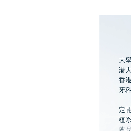
大
港大
香
牙
定開
植
薦