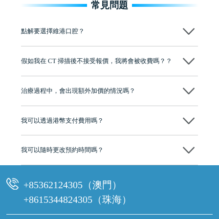
常見問題
點解要選擇維港口腔？
維港口腔踐行「醫道濟世」的大學校訓，各分院匯聚來自香港、內地的
博士碩士高資歷牙醫，十七年穩定開診。榮獲「2024香港企業領袖品
假如我在 CT 掃描後不接受報價，我將會被收費嗎？？
牌」、「2025香港企業領袖品牌」，是諾貝爾種植系統全球放心植牙中
心，香港新城電台與廣東衛視推薦品牌
不會！只要未開始實際服務之前，你不會被收取任何費用。
至今已服務超過三十個國家和地區的顧客，受到粵港澳大灣區及周邊城
市市民極高的口碑評價及信任推薦 珠海、深圳設有八大分院，香港亦設
治療過程中，會出現額外加價的情況嗎？
有咨詢及服務保障中心，有任何問題都可以隨時預約免費咨詢，讓人十
分放心
不會，治療前我們會詳細說明治療方案及對應的價錢，顧客同意並簽字
後，我們才會正式進行診療服務
我可以透過港幣支付費用嗎？
可以。維港口腔會按照當日匯率轉算收取費用，而匯率會及時告知客人
我可以隨時更改預約時間嗎？
可以，請盡早通過wechat或whatsapp聯絡我們，告知我們你原本預約的
時間及資料，並且重新預約的日期及時段
+85362124305（澳門）
+8615344824305（珠海）