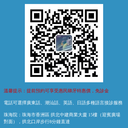
牙外傷
牙菌斑
換牙護理
兒牙診療
溫馨提示：提前預約可享受惠民睇牙特惠價，免診金
電話可選擇廣東話、潮汕話、英語、日語多種語言接診服務
珠海院：珠海市香洲區 拱北中建商業大廈 15樓（迎賓廣場
對面），拱北口岸步行8分鐘直達