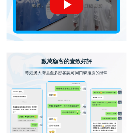
數萬顧客的壹致好評
粵港澳大灣區至多顧客認可同口碑推薦的牙科