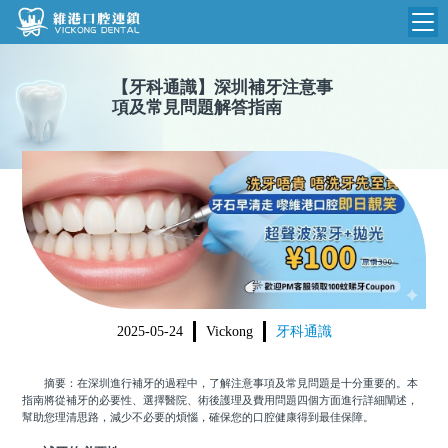
維港首頁
【
牙科通識
】
深圳補牙注意事
項及常見問題解答指南
維港簡介
品牌介紹
收費標準
N
環境設備
收費總表
醫院新聞
醫生團隊
植牙收費
根管收費
門診時間
美學收費
2025-05-24
Vickong
牙科通識
就醫指引
常規收費
摘要：在深圳進行補牙的過程中，了解注意事項及常見問題是十分重要的。本
箍牙收費
指南將從補牙的必要性、選擇醫院、術後護理及費用問題四個方面進行詳細闡述，
幫助您理清思路，減少不必要的煩惱，確保您的口腔健康得到最佳保障。