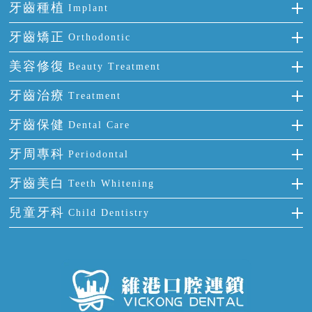
牙齒種植
Implant
種牙
牙齒矯正
Orthodontic
單顆牙缺失
隱形箍牙
美容修復
Beauty Treatment
門牙缺失
前牙反頜
全瓷牙
牙齒治療
Treatment
多顆牙缺失
牙齒擁擠
烤瓷牙
補牙
牙齒保健
Dental Care
半口缺失
牙齒前突
氟斑牙
智齒
正確刷牙
牙周專科
Periodontal
全口缺失
牙齒稀疏
四環素牙
根管治療
全國愛牙日
牙周炎
牙齒美白
Teeth Whitening
活動假牙
拔牙
預防牙病
牙齦出血
冷光美白
兒童牙科
Child Dentistry
牙貼面
牙痛
牙科通識
牙齦炎
洗牙
蛀牙防蛀
口腔潰瘍
口腔異味
牙周病
超聲波潔牙
窩溝封閉
牙齒鬆動
噴砂潔牙
兒童正畸
牙齦萎縮
牙結石