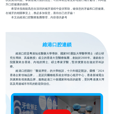
以及費用問題。掌握這幾方面的信息，可以幫助患者更好地進行補牙處理，同時提
升口腔健康的保障。
希望本指南能爲您在深圳的補牙過程中提供幫助，確保您的牙齒和口腔健康。
在補牙的相關事宜上，務必多加留意，善待自己的牙齒！
本文由維港口腔醫療集團整理，內容僅供參考
維港口腔連鎖
維港口腔是粵港知名醫藥大學導師、國家985重點大學醫學博士（碩士研
究生導師、高級教授）成立的香港大型醫療集團，創始於2008年。連鎖各分
院匯聚來自香港、內地的博士、碩士專家牙醫，堅持實實在在做好牙科診
療。
維港口腔踐行「醫道濟世」的大學校訓，十六年穩定開診。榮獲「2024
香港企業領袖品牌」，是諾貝爾種植系統全球放心植牙中心，香港新城電台
與廣東衛視推薦品牌，服務超過三十個國家和地區的顧客，受到粵港澳大灣
區及周邊城市市民的歡迎與信任。