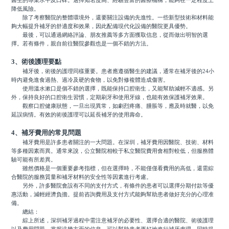
醫生的專業水平及口碑。選擇知名度高、經驗豐富的醫療機構，能夠在一定程度上
降低風險。
除了考察醫院的整體環境外，還要關注設備的先進性。一些新型技術和材料能
夠大幅提升補牙的舒適度和效果，因此配備現代化設備的醫院更具優勢。
最後，可以通過網絡評論、朋友推薦等多方面獲取信息，從而做出明智的選
擇。若有條件，親自前往醫院參觀也是一個不錯的方法。
3、術後護理要點
補牙後，術後的護理同樣重要。患者應遵循醫生的建議，通常在補牙後的24小
時內避免進食過熱、過冷及硬的食物，以免對修複體造成傷害。
使用溫水漱口是個不錯的選擇，既能保持口腔衛生，又能幫助減輕不適感。另
外，保持良好的口腔衛生習慣，定期刷牙和使用牙線，也能有效保護補牙效果。
觀察口腔健康狀態，一旦出現異常，如劇烈疼痛、腫脹等，應及時就醫，以免
延誤病情。有效的術後護理可以延長補牙的使用壽命。
4、補牙費用的常見問題
補牙費用是許多患者關注的一大問題。在深圳，補牙費用因醫院、技術、材料
等多種因素而異。通常來說，公立醫院相較于私立醫院費用會相對較低，但服務體
驗可能有所差異。
雖然價格是一個重要參考指標，但在選擇時，不能僅僅看費用的高低，還需綜
合醫院的服務質量和補牙材料的安全性等因素進行考慮。
另外，許多醫院會設有不同的支付方式，有條件的患者可以選擇分期付款等優
惠活動，減輕經濟負擔。提前咨詢費用及支付方式能夠幫助患者做好充分的心理准
備。
總結：
綜上所述，深圳補牙過程中需注意補牙的必要性、選擇合適的醫院、術後護理