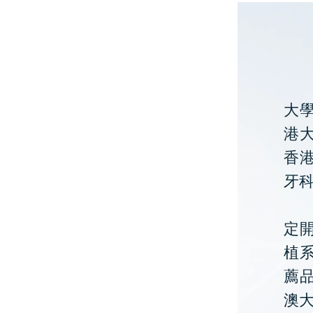
大
港大
香
牙
定開
植
薦
澳