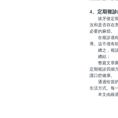
4、定期複
拔牙後定期複
況和是否存在
必要的麻煩。
在複診過程中
導。這不僅有
總之，複診是
總結：
整篇文章圍繞
定期複診四個
護口腔健康。
通過恰當的護
生活方式。每
本文由維港口