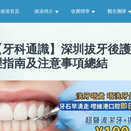
維港首頁
維港簡介
收費標準
醫生團隊
【
牙科通識
】
深圳拔牙後護
理指南及注意事項總結