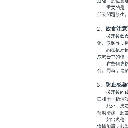
近傷口的位置進
重要的是，患
並發問題發生
2、飲食注意
拔牙後飲食方
粥、湯類等，
約在拔牙後4
成愈合中的傷
在整個恢複期
合。同時，建
3、防止感染
拔牙後的傷口
口和用手指清
此外，患者在
幫助清潔口腔
如出現傷口紅
病情加重，影