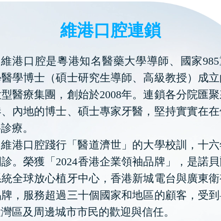
維港口腔連鎖
維港口腔是粵港知名醫藥大學導師、國家985
學醫學博士（碩士研究生導師、高級教授）成立
型醫療集團，創始於2008年。連鎖各分院匯
港、內地的博士、碩士專家牙醫，堅持實實在在
科診療。
維港口腔踐行「醫道濟世」的大學校訓，十六
診。榮獲「2024香港企業領袖品牌」，是諾
系統全球放心植牙中心，香港新城電台與廣東衛
品牌，服務超過三十個國家和地區的顧客，受到
大灣區及周邊城市市民的歡迎與信任。