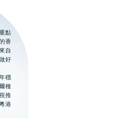
重點
的香
聚來自
做好
年穩
貝爾種
視推
粵港