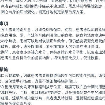
行冰敷，每次大約15-20分鍾，間隔稍長，切勿持續冰敷，以免
者在術後如感到劇烈疼痛或不適加重，需及時前往醫院複診，
。關心自身的症狀變化，能更好地制定後續治療方案。
事項
面需要特別注意，以避免刺激傷口。初期，患者應以流質食物
避免食用熱、硬、辛辣等可能刺激傷口的食物。飲食的溫度應適
8小時後，患者可以逐漸恢複正常飲食，但仍然需要避免過硬
口破裂。此外，應慢慢咀嚼，避免施加過大的力量在拔牙區域。
間，患者應多多補充水分，保持身體的水分平衡，以促進血液
議患者注意保持飲食的營養均衡，增強身體免疫力，促進恢複。
措施
容易感染，因此患者需要嚴格遵循醫生的口腔衛生指導。術後
潔，確保雙手的衛生，盡量不讓細菌接觸到傷口。
術後應避免刷牙直接碰到拔牙位置，建議可以在愈合期間用鹽
並減輕炎症。同時，漱口時動作要輕柔，以免損傷到愈合中的組
腫、流膿等感染症狀時，患者應及時就醫，遵循醫療建議進行
響後續的恢複與治療。