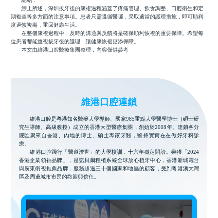
總結：
綜上所述，深圳拔牙後的康複過程涵蓋了疼痛管理、飲食調整、口腔衛生和定
期複查等多方面的注意事項。患者只需遵循醫囑，采取適當的護理措施，即可順利
度過恢複期，重回健康生活。
在整個康複過程中，及時的溝通與反饋將是確保順利恢複的重要保障。希望每
位患者都能重視拔牙後的護理，讓健康恢複更添保障。
本文由維港口腔醫療集團整理，內容僅供參考
維港口腔連鎖
維港口腔是粵港知名醫藥大學導師、國家985重點大學醫學博士（碩士研
究生導師、高級教授）成立的香港大型醫療集團，創始於2008年。連鎖各分
院匯聚來自香港、內地的博士、碩士專家牙醫，堅持實實在在做好牙科診
療。
維港口腔踐行「醫道濟世」的大學校訓，十六年穩定開診。榮獲「2024
香港企業領袖品牌」，是諾貝爾種植系統全球放心植牙中心，香港新城電台
與廣東衛視推薦品牌，服務超過三十個國家和地區的顧客，受到粵港澳大灣
區及周邊城市市民的歡迎與信任。