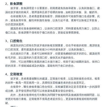
2、飲食調整
拔牙後，飲食調理是十分重要的，初期應避免熱食和硬食，以免刺激傷口。建
議在拔牙後的前兩天，選擇溫和且易于咀嚼的食物，如軟質的米飯、湯、酸奶等。
在術後幾天內，患者應盡量避免吸管，因吸吮動作可能會對傷口造成影響。此
外，避免食用辛辣、酸性和刺激性食物，以免引起不適。逐漸可以恢複正常飲食，
但仍需謹慎選擇。
建議患者在進食後輕輕漱口，以保持口腔潔淨，同時要避免用力漱口，以防止
傷口出血。飲食調整不僅有助于傷口的愈合，更能促進整體康複。
3、口腔衛生
維護良好的口腔衛生對拔牙後的恢複至關重要，但在手術後的初期，應謹慎進
行口腔清潔。通常建議患者在術後24小時內避免刷牙，以免刺激傷口。
在此後的日子裏，患者可以輕輕刷牙，但要避免觸碰到拔牙的部位。建議使用
軟毛牙刷，並以溫和的力度清潔口腔，確保其余牙齒的衛生。
同時，可以使用醫生推薦的漱口水進行漱口，有助于減少細菌的滋生。保持口
腔的清潔，不僅能減緩感染的風險，還能有利于創口的愈合。
4、定期複查
拔牙後，患者應遵循醫生的建議，定期進行複查，以監測術後愈合情況。複查
的頻率一般爲一周至兩周一次，具體情況需根據患者的愈合進度而定。
在複查中，醫生會檢查傷口愈合情況，並根據需要決定是否需要進一步的護理
或治療。及早發現潛在問題可以有效避免嚴重並發症的發生。
此外，患者在複查時也可向醫生詢問關于恢複時間及後續護理的相關問題，以
便更好地進行康複。定期複查不僅爲患者提供安心，更是確保康複過程順利的關
鍵。