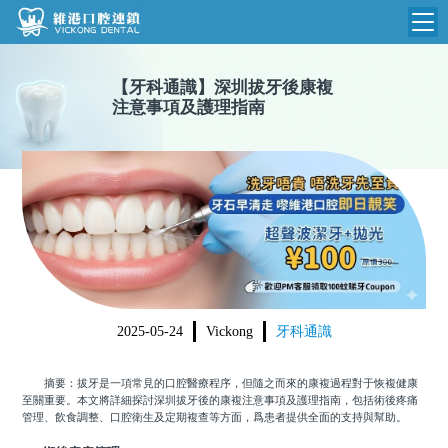
維港首頁
【
牙科通識
】
深圳拔牙後康複
注意事項及護理指南
維港簡介
品牌介紹
收費標準
N
環境設備
收費總表
醫院新聞
醫生團隊
植牙收費
根管收費
門診時間
美學收費
2025-05-24
Vickong
牙科通識
就醫指引
常規收費
摘要：拔牙是一項常見的口腔醫療程序，但隨之而來的康複過程對于恢複健康
箍牙收費
至關重要。本文將詳細探討深圳拔牙後的康複注意事項及護理指南，包括術後疼痛
管理、飲食調整、口腔衛生及定期複查等方面，爲患者提供全面的支持與幫助。