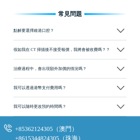
常見問題
點解要選擇維港口腔？
維港口腔踐行「醫道濟世」的大學校訓，各分院匯聚來自香港、內地的
博士碩士高資歷牙醫，十七年穩定開診。榮獲「2024香港企業領袖品
假如我在 CT 掃描後不接受報價，我將會被收費嗎？？
牌」、「2025香港企業領袖品牌」，是諾貝爾種植系統全球放心植牙中
心，香港新城電台與廣東衛視推薦品牌
不會！只要未開始實際服務之前，你不會被收取任何費用。
至今已服務超過三十個國家和地區的顧客，受到粵港澳大灣區及周邊城
市市民極高的口碑評價及信任推薦 珠海、深圳設有八大分院，香港亦設
治療過程中，會出現額外加價的情況嗎？
有咨詢及服務保障中心，有任何問題都可以隨時預約免費咨詢，讓人十
分放心
不會，治療前我們會詳細說明治療方案及對應的價錢，顧客同意並簽字
後，我們才會正式進行診療服務
我可以透過港幣支付費用嗎？
可以。維港口腔會按照當日匯率轉算收取費用，而匯率會及時告知客人
我可以隨時更改預約時間嗎？
可以，請盡早通過wechat或whatsapp聯絡我們，告知我們你原本預約的
時間及資料，並且重新預約的日期及時段
+85362124305（澳門）
+8615344824305（珠海）