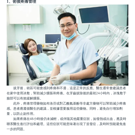
1、術後疼痛管理
拔牙後，術區可能會感到疼痛和不適，這是正常的反應。醫生通常會建議患者
在家中使用冰敷，幫助減少腫脹和疼痛。在牙齒拔除後的最初24小時內，冰塊敷于
臉部可以有效緩解腫脹。
此外，疼痛管理藥物如布洛芬或對乙酰氨基酚等非處方藥物可以幫助減少疼痛
感。患者應遵循醫生的建議，並根據需要服用這些藥物。同時，避免自行增加劑
量，以防止副作用。
如果疼痛在48小時後仍未減輕，或伴隨其他嚴重症狀，如發熱或出血，應及時
聯系醫生進行評估和處理。這些症狀可能意味著出現了並發症，及時幹預能避免進
一步的問題。