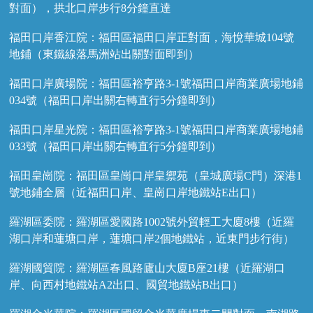
對面），拱北口岸步行8分鐘直達
福田口岸香江院：福田區福田口岸正對面，海悅華城104號
地鋪（東鐵線落馬洲站出關對面即到）
福田口岸廣場院：福田區裕亨路3-1號福田口岸商業廣場地鋪
034號（福田口岸出關右轉直行5分鐘即到）
福田口岸星光院：福田區裕亨路3-1號福田口岸商業廣場地鋪
033號（福田口岸出關右轉直行5分鐘即到）
福田皇崗院：福田區皇崗口岸皇禦苑（皇城廣場C門）深港1
號地鋪全層（近福田口岸、皇崗口岸地鐵站E出口）
羅湖區委院：羅湖區愛國路1002號外貿輕工大廈8樓（近羅
湖口岸和蓮塘口岸，蓮塘口岸2個地鐵站，近東門步行街）
羅湖國貿院：羅湖區春風路廬山大廈B座21樓（近羅湖口
岸、向西村地鐵站A2出口、國貿地鐵站B出口）