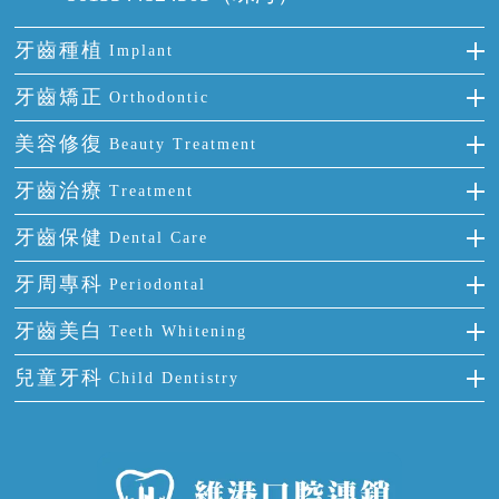
牙齒種植
Implant
種牙
牙齒矯正
Orthodontic
單顆牙缺失
隱形箍牙
美容修復
Beauty Treatment
門牙缺失
前牙反頜
全瓷牙
牙齒治療
Treatment
多顆牙缺失
牙齒擁擠
烤瓷牙
補牙
牙齒保健
Dental Care
半口缺失
牙齒前突
氟斑牙
智齒
正確刷牙
牙周專科
Periodontal
全口缺失
牙齒稀疏
四環素牙
根管治療
全國愛牙日
牙周炎
牙齒美白
Teeth Whitening
活動假牙
拔牙
預防牙病
牙齦出血
冷光美白
兒童牙科
Child Dentistry
牙貼面
牙痛
牙科通識
牙齦炎
洗牙
蛀牙防蛀
口腔潰瘍
口腔異味
牙周病
超聲波潔牙
窩溝封閉
牙齒鬆動
噴砂潔牙
兒童正畸