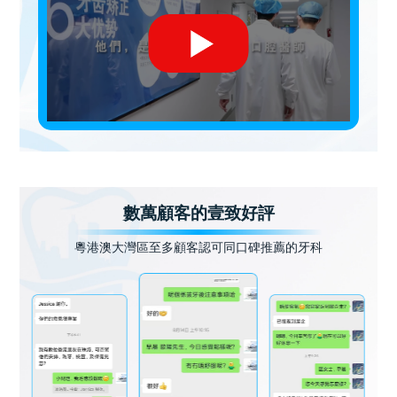
數萬顧客的壹致好評
粵港澳大灣區至多顧客認可同口碑推薦的牙科