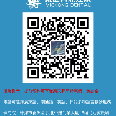
牙齦萎縮
牙結石
牙外傷
牙菌斑
換牙護理
兒牙診療
溫馨提示：提前預約可享受惠民睇牙特惠價，免診金
電話可選擇廣東話、潮汕話、英語、日語多種語言接診服務
珠海院：珠海市香洲區 拱北中建商業大廈 15樓（迎賓廣場