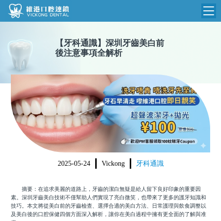
維港首頁
【
牙科通識
】
深圳牙齒美白前
後注意事項全解析
維港簡介
品牌介紹
收費標準
N
環境設備
收費總表
醫院新聞
醫生團隊
植牙收費
根管收費
門診時間
美學收費
2025-05-24
Vickong
牙科通識
就醫指引
常規收費
摘要：在追求美麗的道路上，牙齒的潔白無疑是給人留下良好印象的重要因
箍牙收費
素。深圳牙齒美白技術不僅幫助人們實現了亮白微笑，也帶來了更多的護牙知識和
技巧。本文將從美白前的牙齒檢查、選擇合適的美白方法、日常護理與飲食調整以
及美白後的口腔保健四個方面深入解析，讓你在美白過程中擁有更全面的了解與准