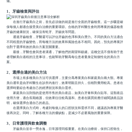
備。
1、牙齒檢查與評估
在進行牙齒美白之前，首先必須做的就是進行全面的牙齒檢查。這一步驟是確
保每個人都適合接受美白治療的重要環節。合格的牙科醫生會利用專業的儀器檢查
牙齒的健康狀況，確保沒有蛀牙、牙龈炎等問題。
通過牙齒檢查，牙醫還可以評估牙齒的色澤和美白潛力。不同的美白方法適合
不同程度的牙齒變色，而每種方法的效果和風險也各不相同。因此，預先的專業評
估對于選擇有效的美白方案至關重要。
最後，牙醫也會與患者溝通，了解他們的期望和顧慮。這種交流不僅有助于患
者理解美白過程的注意事項，也能幫助牙醫爲每位患者量身定制個性化的美白方
案。
2、選擇合適的美白方法
市場上有多種美白方法可供選擇，主要分爲專業美白和家庭美白兩大類。專業
美白通常是由牙科醫生在診所內進行，效果明顯且持久，但相對費用較高。患者在
選擇時要綜合考慮自己的經濟狀況和美白需求。
家庭美白法則指的是使用市售的美白産品，如美白牙膏和美白貼等。這類産品
使用方便，適合長期維護，但效果往往較爲溫和。患者在購買前應仔細閱讀産品說
明，確保選擇合適自己的産品。
在選擇美白方式時，考慮到每個人的口腔狀況和需求不同，建議咨詢專業牙醫
後再決定。同時，了解各種方法的優缺點，是減少不必要風險的重要保障。
3、日常護理與飲食調整
牙齒美白並非一勞永逸，日常護理同樣重要。在美白治療前，保持口腔衛生，