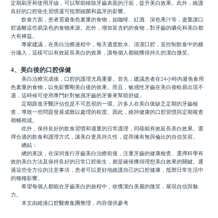
定期刷牙和使用牙線，可以幫助移除牙齒表面的汙垢，提升美白效果。此外，維護
良好的口腔衛生習慣還可抵禦細菌和蟲牙的影響。
飲食方面，患者需避免色素重的食物，如咖啡、紅酒、深色果汁等，盡量讓口
腔遠離這些易染色的食物來源。此外，增加富含鈣的食物，對牙齒的礦化和美白都
大有裨益。
專家建議，在美白治療過程中，每天適度飲水、清潔口腔，並控制飲食中的糖
分攝入，這樣可以有效延長美白的效果，讓每個人都能獲得持久的潔白微笑。
4、美白後的口腔保健
美白治療完成後，口腔的護理尤爲重要。首先，建議患者在24小時內避免食用
色素重的食物，以免影響剛美白後的效果。而且，敏感性牙齒在美白後較易出現不
適，這時候可使用專門針對敏感牙齒的牙膏來幫助舒緩。
定期跟進牙醫評估也是不可忽視的一環。許多人在美白後缺乏定期的牙齒檢
查，導致一些問題發展成難以處理的程度。因此，維持健康的口腔習慣與定期複查
相輔相成。
此外，保持良好的飲食習慣和適量的日常護理，同樣能有效延長美白效果。選
擇合適的飲食和護理方式，讓美白更具持久性，從而擁有無與倫比的自信笑容。
總結：
總的來說，在深圳進行牙齒美白治療前後，注重牙齒的健康檢查、選擇科學有
效的美白方法及保持良好的日常口腔衛生，都是確保獲得理想美白效果的關鍵。通
過這些全方位的注意事項，患者可以更好地維護自己的口腔健康，抵禦日常生活中
的種種影響。
希望每個人都能在牙齒美白的旅程中，收獲潔白美麗的微笑，展現自信與魅
力。
本文由維港口腔醫療集團整理，內容僅供參考