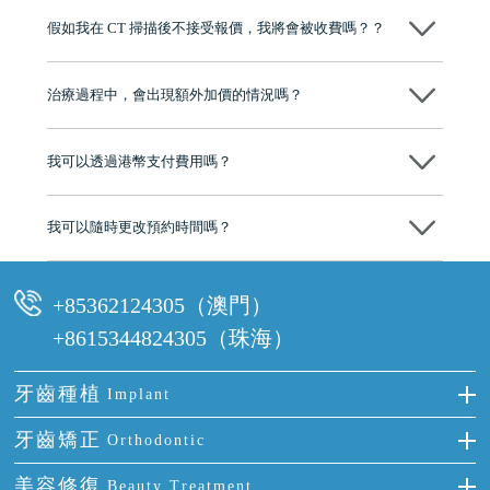
博士碩士高資歷牙醫，十七年穩定開診。榮獲「2024香港企業領袖品
假如我在 CT 掃描後不接受報價，我將會被收費嗎？？
牌」、「2025香港企業領袖品牌」，是諾貝爾種植系統全球放心植牙中
心，香港新城電台與廣東衛視推薦品牌
不會！只要未開始實際服務之前，你不會被收取任何費用。
至今已服務超過三十個國家和地區的顧客，受到粵港澳大灣區及周邊城
市市民極高的口碑評價及信任推薦 珠海、深圳設有八大分院，香港亦設
治療過程中，會出現額外加價的情況嗎？
有咨詢及服務保障中心，有任何問題都可以隨時預約免費咨詢，讓人十
分放心
不會，治療前我們會詳細說明治療方案及對應的價錢，顧客同意並簽字
後，我們才會正式進行診療服務
我可以透過港幣支付費用嗎？
可以。維港口腔會按照當日匯率轉算收取費用，而匯率會及時告知客人
我可以隨時更改預約時間嗎？
可以，請盡早通過wechat或whatsapp聯絡我們，告知我們你原本預約的
時間及資料，並且重新預約的日期及時段
+85362124305（澳門）
+8615344824305（珠海）
牙齒種植
Implant
種牙
牙齒矯正
Orthodontic
單顆牙缺失
隱形箍牙
美容修復
Beauty Treatment