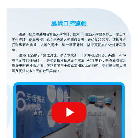
維港口腔連鎖
維港口腔是粵港知名醫藥大學導師、國家985重點大學醫學博士（碩士研
究生導師、高級教授）成立的香港大型醫療集團，創始於2008年。連鎖各分
院匯聚來自香港、內地的博士、碩士專家牙醫，堅持實實在在做好牙科診
療。
維港口腔踐行「醫道濟世」的大學校訓，十六年穩定開診。榮獲「2024
香港企業領袖品牌」，是諾貝爾種植系統全球放心植牙中心，香港新城電台
與廣東衛視推薦品牌，服務超過三十個國家和地區的顧客，受到粵港澳大灣
區及周邊城市市民的歡迎與信任。