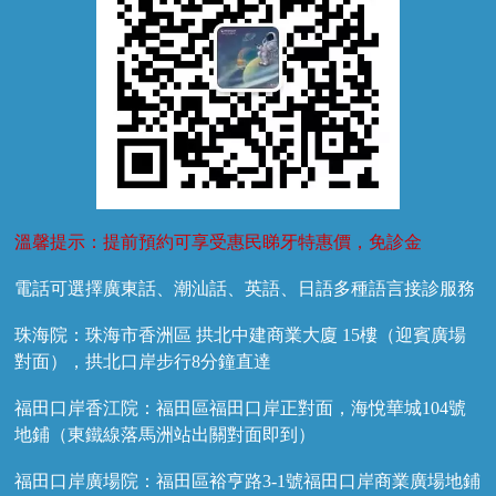
溫馨提示：提前預約可享受惠民睇牙特惠價，免診金
電話可選擇廣東話、潮汕話、英語、日語多種語言接診服務
珠海院：珠海市香洲區 拱北中建商業大廈 15樓（迎賓廣場
對面），拱北口岸步行8分鐘直達
福田口岸香江院：福田區福田口岸正對面，海悅華城104號
地鋪（東鐵線落馬洲站出關對面即到）
福田口岸廣場院：福田區裕亨路3-1號福田口岸商業廣場地鋪