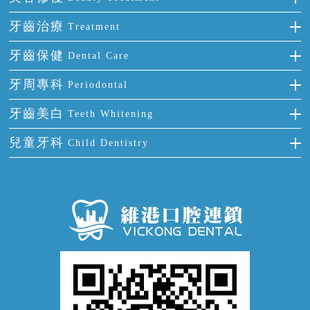
門牙缺失
前牙反頜
全瓷牙
牙齒治療
Treatment
多顆牙缺失
牙齒擁擠
烤瓷牙
補牙
牙齒保健
Dental Care
半口缺失
牙齒前突
氟斑牙
智齒
正確刷牙
牙周專科
Periodontal
全口缺失
牙齒稀疏
四環素牙
根管治療
全國愛牙日
牙周炎
牙齒美白
Teeth Whitening
活動假牙
拔牙
預防牙病
牙齦出血
冷光美白
兒童牙科
Child Dentistry
牙貼面
牙痛
牙科通識
牙齦炎
洗牙
蛀牙防蛀
口腔潰瘍
口腔異味
牙周病
超聲波潔牙
窩溝封閉
牙齒鬆動
噴砂潔牙
兒童正畸
牙齦萎縮
牙結石
牙外傷
牙菌斑
換牙護理
兒牙診療