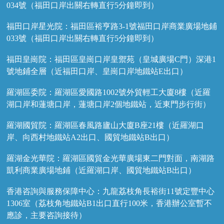
034號（福田口岸出關右轉直行5分鐘即到）
福田口岸星光院：福田區裕亨路3-1號福田口岸商業廣場地鋪
033號（福田口岸出關右轉直行5分鐘即到）
福田皇崗院：福田區皇崗口岸皇禦苑（皇城廣場C門）深港1
號地鋪全層（近福田口岸、皇崗口岸地鐵站E出口）
羅湖區委院：羅湖區愛國路1002號外貿輕工大廈8樓（近羅
湖口岸和蓮塘口岸，蓮塘口岸2個地鐵站，近東門步行街）
羅湖國貿院：羅湖區春風路廬山大廈B座21樓（近羅湖口
岸、向西村地鐵站A2出口、國貿地鐵站B出口）
羅湖金光華院：羅湖區國貿金光華廣場東二門對面，南湖路
凱利商業廣場地鋪（近羅湖口岸、國貿地鐵站B出口）
香港咨詢與服務保障中心：九龍荔枝角長裕街11號定豐中心
1306室（荔枝角地鐵站B1出口直行100米，香港辦公室暫不
應診，主要咨詢接待）