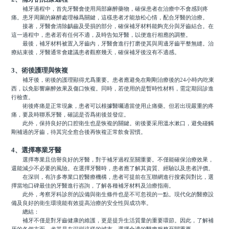
補牙過程中，首先牙醫會使用局部麻醉藥物，確保患者在治療中不會感到疼
痛。患牙周圍的麻醉處理極爲關鍵，這樣患者才能放松心情，配合牙醫的治療。
接著，牙醫會清除齲齒及受損的部分，確保補牙材料能夠充分與牙齒結合。在
這一過程中，患者若有任何不適，及時告知牙醫，以便進行相應的調整。
最後，補牙材料被置入牙齒內，牙醫會進行打磨使其與周邊牙齒平整無縫。治
療結束後，牙醫通常會建議患者觀察幾天，確保補牙後沒有不適感。
3、術後護理與恢複
補牙後，術後的護理顯得尤爲重要。患者應避免在剛剛治療後的24小時內吃東
西，以免影響麻醉效果及傷口恢複。同時，若使用的是暫時性材料，需定期回診進
行檢查。
術後疼痛是正常現象，患者可以根據醫囑適當使用止痛藥。但若出現嚴重的疼
痛，要及時聯系牙醫，確認是否爲術後並發症。
此外，保持良好的口腔衛生也是恢複的關鍵。術後要采用溫水漱口，避免碰觸
剛補過的牙齒，待其完全愈合後再恢複正常飲食習慣。
4、選擇專業牙醫
選擇專業且信譽良好的牙醫，對于補牙過程至關重要。不僅能確保治療效果，
還能減少不必要的風險。在選擇牙醫時，患者應了解其資質、經驗以及患者評價。
在深圳，有許多專業口腔醫療機構，患者可提前在互聯網進行搜索與對比，選
擇當地口碑最佳的牙醫進行咨詢，了解各種補牙材料及治療指南。
此外，考察牙科診所的設備與衛生條件也是不可忽視的一點。現代化的醫療設
備及良好的衛生環境能有效提高治療的安全性與成功率。
總結：
補牙不僅是對牙齒健康的維護，更是提升生活質量的重要環節。因此，了解補