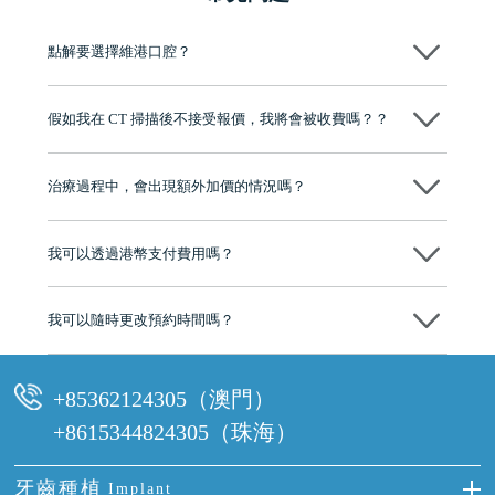
點解要選擇維港口腔？
維港口腔踐行「醫道濟世」的大學校訓，各分院匯聚來自香港、內地的
博士碩士高資歷牙醫，十七年穩定開診。榮獲「2024香港企業領袖品
假如我在 CT 掃描後不接受報價，我將會被收費嗎？？
牌」、「2025香港企業領袖品牌」，是諾貝爾種植系統全球放心植牙中
心，香港新城電台與廣東衛視推薦品牌
不會！只要未開始實際服務之前，你不會被收取任何費用。
至今已服務超過三十個國家和地區的顧客，受到粵港澳大灣區及周邊城
市市民極高的口碑評價及信任推薦 珠海、深圳設有八大分院，香港亦設
治療過程中，會出現額外加價的情況嗎？
有咨詢及服務保障中心，有任何問題都可以隨時預約免費咨詢，讓人十
分放心
不會，治療前我們會詳細說明治療方案及對應的價錢，顧客同意並簽字
後，我們才會正式進行診療服務
我可以透過港幣支付費用嗎？
可以。維港口腔會按照當日匯率轉算收取費用，而匯率會及時告知客人
我可以隨時更改預約時間嗎？
可以，請盡早通過wechat或whatsapp聯絡我們，告知我們你原本預約的
時間及資料，並且重新預約的日期及時段
+85362124305（澳門）
+8615344824305（珠海）
牙齒種植
Implant