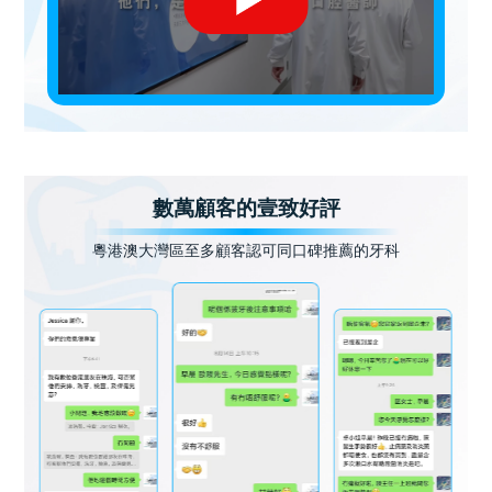
數萬顧客的壹致好評
粵港澳大灣區至多顧客認可同口碑推薦的牙科