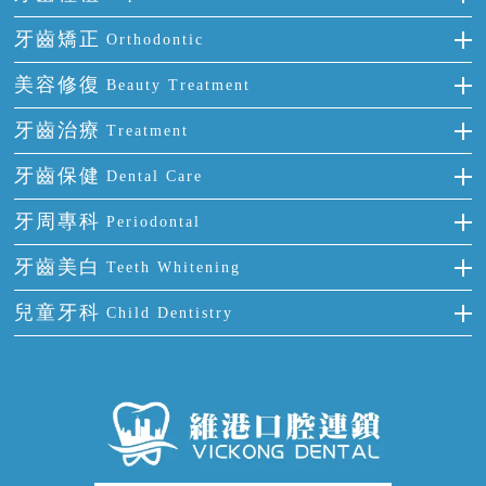
種牙
牙齒矯正
Orthodontic
單顆牙缺失
隱形箍牙
美容修復
Beauty Treatment
門牙缺失
前牙反頜
全瓷牙
牙齒治療
Treatment
多顆牙缺失
牙齒擁擠
烤瓷牙
補牙
牙齒保健
Dental Care
半口缺失
牙齒前突
氟斑牙
智齒
正確刷牙
牙周專科
Periodontal
全口缺失
牙齒稀疏
四環素牙
根管治療
全國愛牙日
牙周炎
牙齒美白
Teeth Whitening
活動假牙
拔牙
預防牙病
牙齦出血
冷光美白
兒童牙科
Child Dentistry
牙貼面
牙痛
牙科通識
牙齦炎
洗牙
蛀牙防蛀
口腔潰瘍
口腔異味
牙周病
超聲波潔牙
窩溝封閉
牙齒鬆動
噴砂潔牙
兒童正畸
牙齦萎縮
牙結石
牙外傷