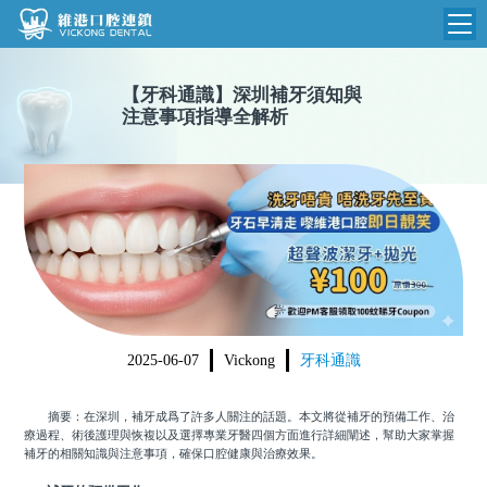
維港首頁
【
牙科通識
】
深圳補牙須知與
注意事項指導全解析
維港簡介
品牌介紹
收費標準
N
環境設備
收費總表
醫院新聞
醫生團隊
植牙收費
根管收費
門診時間
美學收費
2025-06-07
Vickong
牙科通識
就醫指引
常規收費
摘要：在深圳，補牙成爲了許多人關注的話題。本文將從補牙的預備工作、治
箍牙收費
療過程、術後護理與恢複以及選擇專業牙醫四個方面進行詳細闡述，幫助大家掌握
補牙的相關知識與注意事項，確保口腔健康與治療效果。