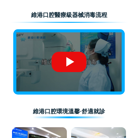
維港口腔醫療級器械消毒流程
維港口腔環境溫馨·舒適就診