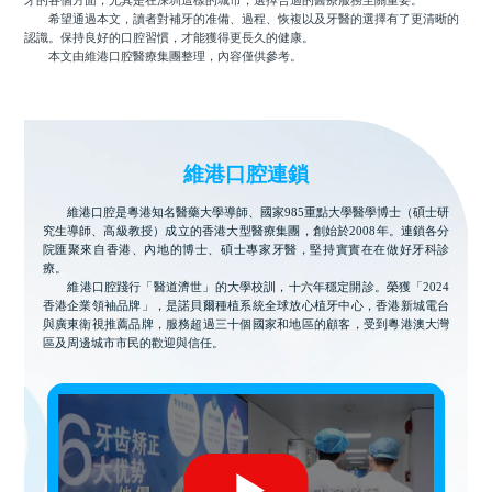
牙的各個方面，尤其是在深圳這樣的城市，選擇合適的醫療服務至關重要。
希望通過本文，讀者對補牙的准備、過程、恢複以及牙醫的選擇有了更清晰的
認識。保持良好的口腔習慣，才能獲得更長久的健康。
本文由維港口腔醫療集團整理，內容僅供參考。
維港口腔連鎖
維港口腔是粵港知名醫藥大學導師、國家985重點大學醫學博士（碩士研
究生導師、高級教授）成立的香港大型醫療集團，創始於2008年。連鎖各分
院匯聚來自香港、內地的博士、碩士專家牙醫，堅持實實在在做好牙科診
療。
維港口腔踐行「醫道濟世」的大學校訓，十六年穩定開診。榮獲「2024
香港企業領袖品牌」，是諾貝爾種植系統全球放心植牙中心，香港新城電台
與廣東衛視推薦品牌，服務超過三十個國家和地區的顧客，受到粵港澳大灣
區及周邊城市市民的歡迎與信任。