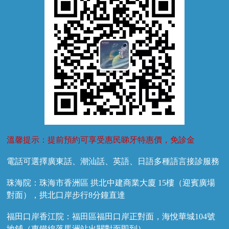
兒牙診療
溫馨提示：提前預約可享受惠民睇牙特惠價，免診金
電話可選擇廣東話、潮汕話、英語、日語多種語言接診服務
珠海院：珠海市香洲區 拱北中建商業大廈 15樓（迎賓廣場
對面），拱北口岸步行8分鐘直達
福田口岸香江院：福田區福田口岸正對面，海悅華城104號
地鋪（東鐵線落馬洲站出關對面即到）