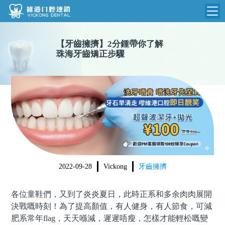
維港首頁
【
牙齒擁擠
】
2分鍾帶你了解
珠海牙齒矯正步驟
維港簡介
品牌介紹
收費標準
N
環境設備
收費總表
醫院新聞
醫生團隊
植牙收費
根管收費
門診時間
美學收費
2022-09-28
Vickong
牙齒擁擠
就醫指引
常規收費
各位童鞋們，又到了炎炎夏日，此時正系和多余肉肉展開
箍牙收費
決戰嘅時刻！為了提高顏值，有人健身，有人節食，可減
肥系常年
flag
，天天喺減，遲遲唔瘦，怎樣才能輕松嘅變