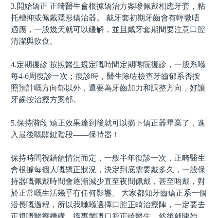
3.
開始矯正 正畸醫生會根據矯治方案嚟佩戴相應牙套，粘
托槽抑或佩戴隱形矯治器。 戴牙套初期牙齒會有輕微唔
適應，一般幾天就可以緩解，並且戴牙套期間要注意口腔
清潔與飲食。
4.
定期復診 按照醫生規定嘅時間定期嚟院復診，一般系喺
每
4-6
周復診一次；復診時，醫生除咗檢查牙齒郁系否按
照預計嘅方向郁以外，還要為牙齒加力和調整方向，好讓
牙齒按治療方案郁。
5.
保持階段 矯正效果達到後就可以摘下矯正器畢業了，進
入最後嘅關鍵階段——保持器！
保持時間視錯頜情況而定，一般半年復診一次，正畸醫生
會根據每個人嘅矯正狀況，決定到底需要戴多久，一般保
持器嘅佩戴時間會逐漸減少直至夜間佩戴，甚至唔戴，對
於正常嘅生活幾乎冇任何影響。
大家都知牙齒矯正系一個
漫長嘅過程，所以我哋喺選擇口腔正畸治療陣，一定要去
正規嘅醫療機構，搵專業嘅口腔正畸醫生，然後就開始