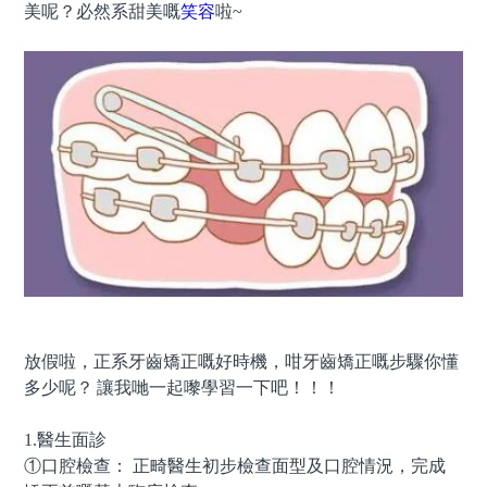
美呢？必然系甜美嘅
笑容
啦
~
放假啦，正系牙齒矯正嘅好時機，咁牙齒矯正嘅步驟你懂
多少呢？
讓我哋一起嚟學習一下吧！！！
1.
醫生面診
①口腔檢查： 正畸醫生初步檢查面型及口腔情況，完成