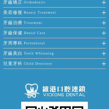
種牙
牙齒矯正
Orthodontic
單顆牙缺失
隱形箍牙
美容修復
Beauty Treatment
門牙缺失
前牙反頜
全瓷牙
牙齒治療
Treatment
多顆牙缺失
牙齒擁擠
烤瓷牙
補牙
牙齒保健
Dental Care
半口缺失
牙齒前突
氟斑牙
智齒
正確刷牙
牙周專科
Periodontal
全口缺失
牙齒稀疏
四環素牙
根管治療
全國愛牙日
牙周炎
牙齒美白
Teeth Whitening
活動假牙
拔牙
預防牙病
牙齦出血
冷光美白
兒童牙科
Child Dentistry
牙貼面
牙痛
牙科通識
牙齦炎
洗牙
蛀牙防蛀
口腔潰瘍
口腔異味
牙周病
超聲波潔牙
窩溝封閉
牙齒鬆動
噴砂潔牙
兒童正畸
牙齦萎縮
牙結石
牙外傷
牙菌斑
換牙護理