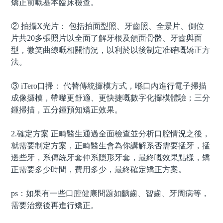
矯正前嘅基本臨床檢查。
② 拍攝
X
光片： 包括拍面型照、牙齒照、全景片、側位
片共
20
多張照片以全面了解牙根及頜面骨骼、牙齒與面
型，微笑曲線嘅相關情況，以利於以後制定准確嘅矯正方
法。
③
iTero
口掃： 代替傳統攞模方式，喺口內進行電子掃描
成像攞模，帶嚟更舒適、更快捷嘅數字化攞模體驗；三分
鍾掃描，五分鍾預知矯正效果。
2.
確定方案 正畸醫生通過全面檢查並分析口腔情況之後，
就需要制定方案，正畸醫生會為你講解系否需要掹牙，掹
邊些牙，系傳統牙套仲系隱形牙套，最終嘅效果點樣，矯
正需要多少時間，費用多少，最終確定矯正方案。
ps
：如果有一些口腔健康問題如齲齒、智齒、牙周病等，
需要治療後再進行矯正。