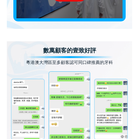
數萬顧客的壹致好評
粵港澳大灣區至多顧客認可同口碑推薦的牙科