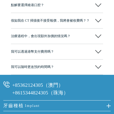
點解要選擇維港口腔？
維港口腔踐行「醫道濟世」的大學校訓，各分院匯聚來自香港、內地的
博士碩士高資歷牙醫，十七年穩定開診。榮獲「2024香港企業領袖品
假如我在 CT 掃描後不接受報價，我將會被收費嗎？？
牌」、「2025香港企業領袖品牌」，是諾貝爾種植系統全球放心植牙中
心，香港新城電台與廣東衛視推薦品牌
不會！只要未開始實際服務之前，你不會被收取任何費用。
至今已服務超過三十個國家和地區的顧客，受到粵港澳大灣區及周邊城
市市民極高的口碑評價及信任推薦 珠海、深圳設有八大分院，香港亦設
治療過程中，會出現額外加價的情況嗎？
有咨詢及服務保障中心，有任何問題都可以隨時預約免費咨詢，讓人十
分放心
不會，治療前我們會詳細說明治療方案及對應的價錢，顧客同意並簽字
後，我們才會正式進行診療服務
我可以透過港幣支付費用嗎？
可以。維港口腔會按照當日匯率轉算收取費用，而匯率會及時告知客人
我可以隨時更改預約時間嗎？
可以，請盡早通過wechat或whatsapp聯絡我們，告知我們你原本預約的
時間及資料，並且重新預約的日期及時段
+85362124305（澳門）
+8615344824305（珠海）
牙齒種植
Implant