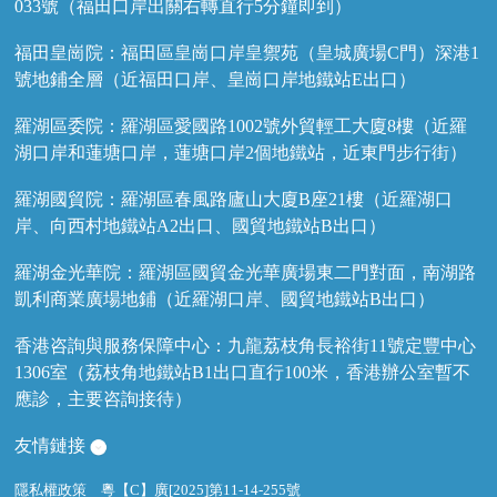
033號（福田口岸出關右轉直行5分鐘即到）
福田皇崗院：福田區皇崗口岸皇禦苑（皇城廣場C門）深港1
號地鋪全層（近福田口岸、皇崗口岸地鐵站E出口）
羅湖區委院：羅湖區愛國路1002號外貿輕工大廈8樓（近羅
湖口岸和蓮塘口岸，蓮塘口岸2個地鐵站，近東門步行街）
羅湖國貿院：羅湖區春風路廬山大廈B座21樓（近羅湖口
岸、向西村地鐵站A2出口、國貿地鐵站B出口）
羅湖金光華院：羅湖區國貿金光華廣場東二門對面，南湖路
凱利商業廣場地鋪（近羅湖口岸、國貿地鐵站B出口）
香港咨詢與服務保障中心：九龍荔枝角長裕街11號定豐中心
1306室（荔枝角地鐵站B1出口直行100米，香港辦公室暫不
應診，主要咨詢接待）
友情鏈接
隱私權政策
粵【C】廣[2025]第11-14-255號