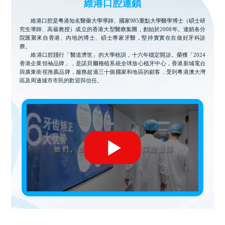
維港口腔連鎖
維港口腔是粵港知名醫藥大學導師、國家985重點大學醫學博士（碩士研
究生導師、高級教授）成立的香港大型醫療集團，創始於2008年。連鎖各分
院匯聚來自香港、內地的博士、碩士專家牙醫，堅持實實在在做好牙科診
療。
維港口腔踐行「醫道濟世」的大學校訓，十六年穩定開診。榮獲「2024
香港企業領袖品牌」，是諾貝爾種植系統全球放心植牙中心，香港新城電台
與廣東衛視推薦品牌，服務超過三十個國家和地區的顧客，受到粵港澳大灣
區及周邊城市市民的歡迎與信任。