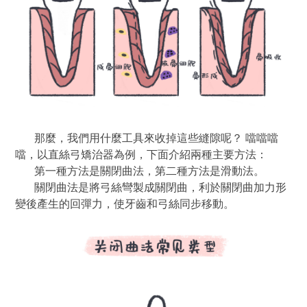
那麼，我們用什麼工具來收掉這些縫隙呢？ 噹噹噹
噹，以直絲弓矯治器為例，下面介紹兩種主要方法：
第一種方法是關閉曲法，第二種方法是滑動法。
關閉曲法是將弓絲彎製成關閉曲，利於關閉曲加力形
變後產生的回彈力，使牙齒和弓絲同步移動。