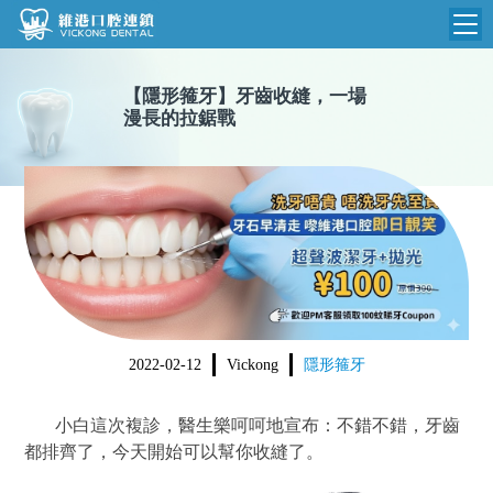
維港首頁
【
隱形箍牙
】
牙齒收縫，一場
漫長的拉鋸戰
維港簡介
品牌介紹
收費標準
N
環境設備
收費總表
醫院新聞
醫生團隊
植牙收費
根管收費
門診時間
美學收費
2022-02-12
Vickong
隱形箍牙
就醫指引
常規收費
小白這次複診，醫生樂呵呵地宣布：不錯不錯，牙齒
箍牙收費
都排齊了，今天開始可以幫你收縫了。