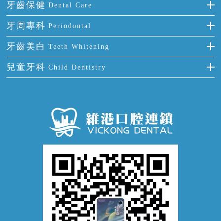
補牙
牙齒保健
Dental Care
半口缺失
牙齒前突
氟斑牙
智齒
正確刷牙
牙周專科
Periodontal
全口缺失
牙齒稀疏
四環素牙
根管治療
全國愛牙日
牙周炎
牙齒美白
Teeth Whitening
活動假牙
拔牙
預防牙病
牙齦出血
冷光美白
兒童牙科
Child Dentistry
牙貼面
牙痛
牙科通識
牙齦炎
洗牙
蛀牙防蛀
口腔潰瘍
口腔異味
牙周病
超聲波潔牙
窩溝封閉
牙齒鬆動
噴砂潔牙
兒童正畸
牙齦萎縮
牙結石
牙外傷
牙菌斑
換牙護理
兒牙診療