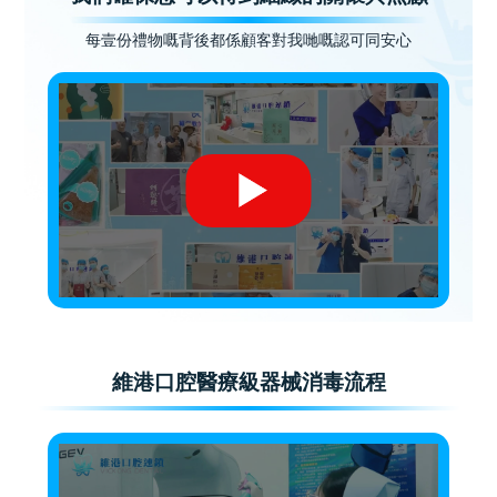
每壹份禮物嘅背後都係顧客對我哋嘅認可同安心
維港口腔醫療級器械消毒流程