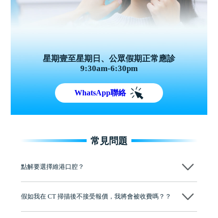
星期壹至星期日、公眾假期正常應診
9:30am-6:30pm
WhatsApp聯絡
常見問題
點解要選擇維港口腔？
維港口腔踐行「醫道濟世」的大學校訓，各分院匯聚來自香港、內地的
博士碩士高資歷牙醫，十七年穩定開診。榮獲「2024香港企業領袖品
假如我在 CT 掃描後不接受報價，我將會被收費嗎？？
牌」、「2025香港企業領袖品牌」，是諾貝爾種植系統全球放心植牙中
心，香港新城電台與廣東衛視推薦品牌
不會！只要未開始實際服務之前，你不會被收取任何費用。
至今已服務超過三十個國家和地區的顧客，受到粵港澳大灣區及周邊城