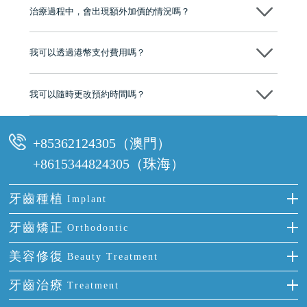
市市民極高的口碑評價及信任推薦 珠海、深圳設有八大分院，香港亦設
治療過程中，會出現額外加價的情況嗎？
有咨詢及服務保障中心，有任何問題都可以隨時預約免費咨詢，讓人十
分放心
不會，治療前我們會詳細說明治療方案及對應的價錢，顧客同意並簽字
後，我們才會正式進行診療服務
我可以透過港幣支付費用嗎？
可以。維港口腔會按照當日匯率轉算收取費用，而匯率會及時告知客人
我可以隨時更改預約時間嗎？
可以，請盡早通過wechat或whatsapp聯絡我們，告知我們你原本預約的
時間及資料，並且重新預約的日期及時段
+85362124305（澳門）
+8615344824305（珠海）
牙齒種植
Implant
種牙
牙齒矯正
Orthodontic
單顆牙缺失
隱形箍牙
美容修復
Beauty Treatment
門牙缺失
前牙反頜
全瓷牙
牙齒治療
Treatment
多顆牙缺失
牙齒擁擠
烤瓷牙