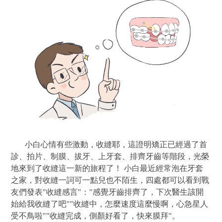
小白心情有些激動，收縫耶，這證明矯正已經過了首
診、拍片、制膜、拔牙、上牙套、排齊牙齒等階段，光榮
地來到了收縫這一新的旅程了！ 小白最近經常泡在牙套
之家，對收縫一詞可一點兒也不陌生，四處都可以看到戰
友們發表"收縫感言"："感覺牙齒排齊了，下次醫生該開
始給我收縫了吧""收縫中，怎麼速度這麼慢啊，心急星人
受不鳥啦""收縫完成，側顏好看了，快來膜拜"。