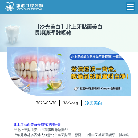
維港首頁
【
冷光美白
】
北上牙貼面美白
長期護理難唔難
維港簡介
品牌介紹
收費標準
N
環境設備
收費總表
醫院新聞
醫生團隊
植牙收費
根管收費
門診時間
美學收費
2026-05-20
Vickong
冷光美白
就醫指引
常規收費
箍牙收費
北上牙貼面美白長期護理難唔難
**北上牙貼面美白長期護理難唔難**
近年越嚟越多香港人鍾意北上整牙貼面，想要一口雪白又整齊嘅靓牙，影相笑