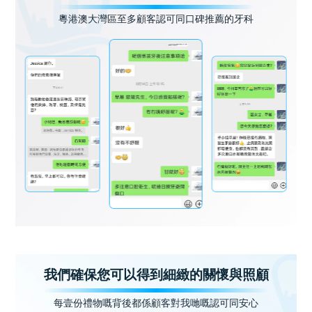
粵港澳大灣區至多顧客認可同口碑推薦的牙科
我們確保您可以得到細緻的關懷與照顧
每壹份禮物嘅背後都係顧客對我哋嘅認可同安心