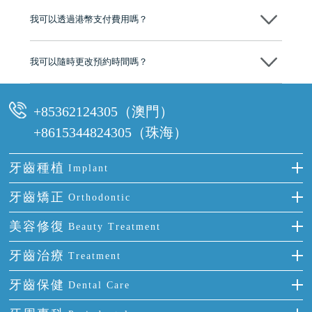
後，我們才會正式進行診療服務
我可以透過港幣支付費用嗎？
可以。維港口腔會按照當日匯率轉算收取費用，而匯率會及時告知客人
我可以隨時更改預約時間嗎？
可以，請盡早通過wechat或whatsapp聯絡我們，告知我們你原本預約的
時間及資料，並且重新預約的日期及時段
+85362124305（澳門）
+8615344824305（珠海）
牙齒種植
Implant
種牙
牙齒矯正
Orthodontic
單顆牙缺失
隱形箍牙
美容修復
Beauty Treatment
門牙缺失
前牙反頜
全瓷牙
牙齒治療
Treatment
多顆牙缺失
牙齒擁擠
烤瓷牙
補牙
牙齒保健
Dental Care
半口缺失
牙齒前突
氟斑牙
智齒
正確刷牙