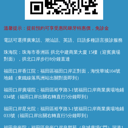
溫馨提示：提前預約可享受惠民睇牙特惠價，免診金
電話可選擇廣東話、潮汕話、英語、日語多種語言接診服務
珠海院：珠海市香洲區 拱北中建商業大廈 15樓（迎賓廣場
對面），拱北口岸步行8分鐘直達
福田口岸香江院：福田區福田口岸正對面，海悅華城104號
地鋪（東鐵線落馬洲站出關對面即到）
福田口岸廣場院：福田區裕亨路3-1號福田口岸商業廣場地鋪
034號（福田口岸出關右轉直行5分鐘即到）
福田口岸星光院：福田區裕亨路3-1號福田口岸商業廣場地鋪
033號（福田口岸出關右轉直行5分鐘即到）
福田皇崗院：福田區皇崗口岸皇禦苑（皇城廣場C門）深港1