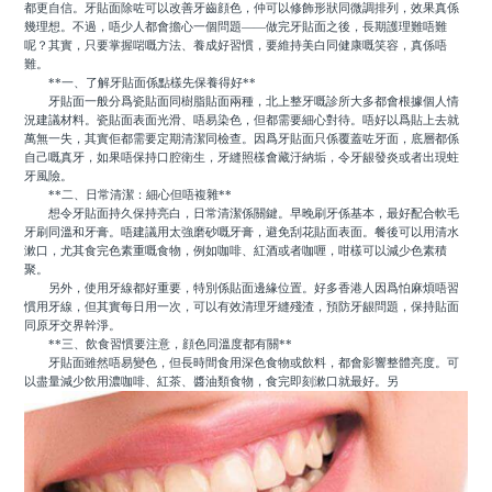
都更自信。牙貼面除咗可以改善牙齒顔色，仲可以修飾形狀同微調排列，效果真係
幾理想。不過，唔少人都會擔心一個問題——做完牙貼面之後，長期護理難唔難
呢？其實，只要掌握啱嘅方法、養成好習慣，要維持美白同健康嘅笑容，真係唔
難。
**一、了解牙貼面係點樣先保養得好**
牙貼面一般分爲瓷貼面同樹脂貼面兩種，北上整牙嘅診所大多都會根據個人情
況建議材料。瓷貼面表面光滑、唔易染色，但都需要細心對待。唔好以爲貼上去就
萬無一失，其實佢都需要定期清潔同檢查。因爲牙貼面只係覆蓋咗牙面，底層都係
自己嘅真牙，如果唔保持口腔衛生，牙縫照樣會藏汙納垢，令牙龈發炎或者出現蛀
牙風險。
**二、日常清潔：細心但唔複雜**
想令牙貼面持久保持亮白，日常清潔係關鍵。早晚刷牙係基本，最好配合軟毛
牙刷同溫和牙膏。唔建議用太強磨砂嘅牙膏，避免刮花貼面表面。餐後可以用清水
漱口，尤其食完色素重嘅食物，例如咖啡、紅酒或者咖喱，咁樣可以減少色素積
聚。
另外，使用牙線都好重要，特別係貼面邊緣位置。好多香港人因爲怕麻煩唔習
慣用牙線，但其實每日用一次，可以有效清理牙縫殘渣，預防牙龈問題，保持貼面
同原牙交界幹淨。
**三、飲食習慣要注意，顔色同溫度都有關**
牙貼面雖然唔易變色，但長時間食用深色食物或飲料，都會影響整體亮度。可
以盡量減少飲用濃咖啡、紅茶、醬油類食物，食完即刻漱口就最好。另