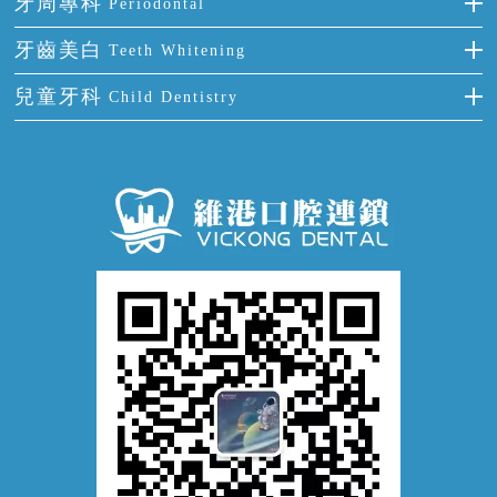
牙周專科
Periodontal
全口缺失
牙齒稀疏
四環素牙
根管治療
全國愛牙日
牙周炎
牙齒美白
Teeth Whitening
活動假牙
拔牙
預防牙病
牙齦出血
冷光美白
兒童牙科
Child Dentistry
牙貼面
牙痛
牙科通識
牙齦炎
洗牙
蛀牙防蛀
口腔潰瘍
口腔異味
牙周病
超聲波潔牙
窩溝封閉
牙齒鬆動
噴砂潔牙
兒童正畸
牙齦萎縮
牙結石
牙外傷
牙菌斑
換牙護理
兒牙診療