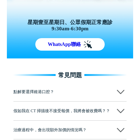
星期壹至星期日、公眾假期正常應診
9:30am-6:30pm
WhatsApp聯絡
常見問題
點解要選擇維港口腔？
維港口腔踐行「醫道濟世」的大學校訓，各分院匯聚來自香港、內地的
博士碩士高資歷牙醫，十七年穩定開診。榮獲「2024香港企業領袖品
假如我在 CT 掃描後不接受報價，我將會被收費嗎？？
牌」、「2025香港企業領袖品牌」，是諾貝爾種植系統全球放心植牙中
心，香港新城電台與廣東衛視推薦品牌
不會！只要未開始實際服務之前，你不會被收取任何費用。
至今已服務超過三十個國家和地區的顧客，受到粵港澳大灣區及周邊城
市市民極高的口碑評價及信任推薦 珠海、深圳設有八大分院，香港亦設
治療過程中，會出現額外加價的情況嗎？
有咨詢及服務保障中心，有任何問題都可以隨時預約免費咨詢，讓人十
分放心
不會，治療前我們會詳細說明治療方案及對應的價錢，顧客同意並簽字