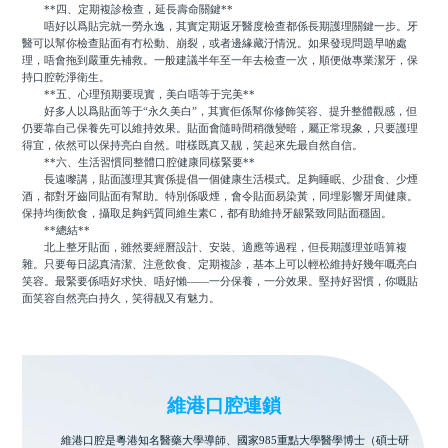
**四、定期複診檢查，延長壽命關鍵**
唔好以爲貼完就一勞永逸，其實定期返牙醫度檢查都係長期護理關鍵一步。牙
醫可以幫你檢查貼面有冇松動、崩裂，或者邊緣藏汙情況。如果發現問題早啲處
理，唔會拖到嚴重先補救。一般建議半年至一年去檢查一次，順便做專業潔牙，保
持口腔乾淨衛生。
**五、心理預期要現實，美白唔等于完美**
好多人以爲貼面等于“永久美白”，其實佢係幫你修飾笑容、提升整體觀感，但
仍要靠自己保養先可以維持效果。貼面會隨時間稍微變暗，屬正常現象，只要護理
得宜，依然可以保持亮白自然。咁樣既真又靓，笑起來先最自然自信。
**六、生活習慣同整體口腔健康同樣緊要**
長遠嚟講，貼面護理其實係提倡一個健康生活模式。足夠睡眠、少甜食、少煙
酒，都對牙齒同貼面有幫助。特別係吸煙，會令貼面易染黃，同埋影響牙周健康。
保持均衡飲食，攝取足夠鈣質同維生素C，都有助維持牙龈緊致同貼面穩固。
**總結**
北上整牙貼面，雖然要經曆設計、安裝、適應等過程，但長期護理並唔算複
雜。只要每日認真清潔、注意飲食、定期複診，基本上可以輕松維持好幾年嘅亮白
笑容。最緊要係唔好求快、唔好懶——一分保養，一分效果。堅持好習慣，你嘅貼
面笑容自然亮白持久，笑得靓又有魅力。
維港口腔連鎖
維港口腔是粵港知名醫藥大學導師、國家985重點大學醫學博士（碩士研