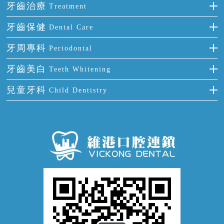
前牙反頜
全瓷牙
牙齒治療
Treatment
多顆牙缺失
牙齒擁擠
烤瓷牙
補牙
牙齒保健
Dental Care
半口缺失
牙齒前突
氟斑牙
智齒
正確刷牙
牙周專科
Periodontal
全口缺失
牙齒稀疏
四環素牙
根管治療
全國愛牙日
牙周炎
牙齒美白
Teeth Whitening
活動假牙
拔牙
預防牙病
牙齦出血
冷光美白
兒童牙科
Child Dentistry
牙貼面
牙痛
牙科通識
牙齦炎
洗牙
蛀牙防蛀
口腔潰瘍
口腔異味
牙周病
超聲波潔牙
窩溝封閉
牙齒鬆動
噴砂潔牙
兒童正畸
牙齦萎縮
牙結石
牙外傷
牙菌斑
換牙護理
兒牙診療