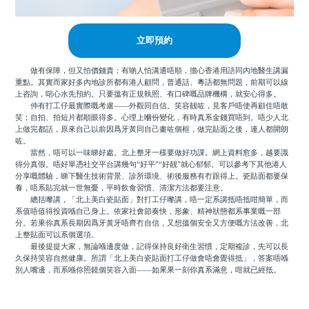
立即預約
做有保障，但又怕價錢貴；有啲人怕溝通唔順，擔心香港用語同內地醫生講漏
重點。其實而家好多內地診所都有港人顧問，普通話、粵語都無問題，前期可以線
上咨詢，啱心水先預約。只要搵有正規執照、有口碑嘅品牌機構，就安心得多。
仲有打工仔最實際嘅考慮——外觀同自信。笑容靓咗，見客戶唔使再顧住唔敢
笑；自拍、拍短片都順眼得多。心理上嗰份變化，有時真系金錢買唔到。唔少人北
上做完都話，原來自己以前因爲牙黃同自己畫咗個框，做完貼面之後，連人都開朗
咗。
當然，唔可以一味睇好處。北上整牙一樣要做好功課。網上資料愈多，越要識
得分真假。唔好單憑社交平台講幾句“好平”“好靓”就心郁郁。可以參考下其他港人
分享嘅體驗，睇下醫生技術背景、診所環境、術後服務有冇跟得上。瓷貼面都要保
養，唔系貼完就一世無憂，平時飲食習慣、清潔方法都要注意。
總括嚟講，「北上美白瓷貼面」對打工仔嚟講，唔一定系講抵唔抵咁簡單，而
系值唔值得投資喺自己身上。依家社會節奏快，形象、精神狀態都系事業嘅一部
分。若果你真系長期因爲牙黃牙唔齊冇自信，又想搵個安全又方便嘅方法改善，北
上整貼面可以系個選項。
最後提提大家，無論喺邊度做，記得保持良好衛生習慣，定期複診，先可以長
久保持笑容自然健康。所謂「北上美白瓷貼面打工仔做會唔會覺得抵」，答案唔喺
別人嘴邊，而系喺你照鏡個笑容入面——如果果一刻你真系滿意，咁就已經抵。