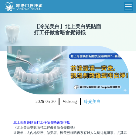
維港首頁
【
冷光美白
】
北上美白瓷貼面
打工仔做會唔會覺得抵
維港簡介
品牌介紹
收費標準
N
環境設備
收費總表
醫院新聞
醫生團隊
植牙收費
根管收費
門診時間
美學收費
2026-05-20
Vickong
冷光美白
就醫指引
常規收費
箍牙收費
北上美白瓷貼面打工仔做會唔會覺得抵
《北上美白瓷貼面打工仔做會唔會覺得抵》
近幾年，去內地整牙、做美容、醫美已經唔再系有錢人先玩得起嘅事。尤其系