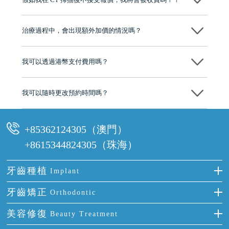
心，香港新城電台與廣東衛視推薦品牌
不會！只要未開始實際服務之前，你不會被收取任何費用。
至今已服務超過三十個國家和地區的顧客，受到粵港澳大灣區及周邊城
市市民極高的口碑評價及信任推薦 珠海、深圳設有八大分院，香港亦設
治療過程中，會出現額外加價的情況嗎？
有咨詢及服務保障中心，有任何問題都可以隨時預約免費咨詢，讓人十
分放心
不會，治療前我們會詳細說明治療方案及對應的價錢，顧客同意並簽字
後，我們才會正式進行診療服務
我可以透過港幣支付費用嗎？
可以。維港口腔會按照當日匯率轉算收取費用，而匯率會及時告知客人
我可以隨時更改預約時間嗎？
可以，請盡早通過wechat或whatsapp聯絡我們，告知我們你原本預約的
時間及資料，並且重新預約的日期及時段
+85362124305（澳門）
+8615344824305（珠海）
牙齒種植
Implant
種牙
牙齒矯正
Orthodontic
單顆牙缺失
隱形箍牙
美容修復
Beauty Treatment
門牙缺失