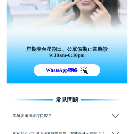
星期壹至星期日、公眾假期正常應診
9:30am-6:30pm
WhatsApp聯絡
常見問題
點解要選擇維港口腔？
維港口腔踐行「醫道濟世」的大學校訓，各分院匯聚來自香港、內地的
博士碩士高資歷牙醫，十七年穩定開診。榮獲「2024香港企業領袖品
假如我在 CT 掃描後不接受報價，我將會被收費嗎？？
牌」、「2025香港企業領袖品牌」，是諾貝爾種植系統全球放心植牙中