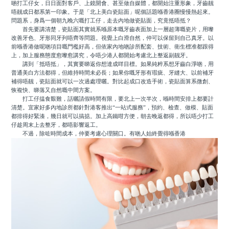
啲打工仔女，日日面對客戶、上鏡開會、甚至做自媒體，都開始注重形象，牙齒靓
唔靓成日都系第一印象。于是「北上美白瓷貼面」呢個話題喺香港圈慢慢熱起來。
問題系，身爲一個朝九晚六嘅打工仔，走去內地做瓷貼面，究竟抵唔抵？
首先要講清楚，瓷貼面其實就系喺原本嘅牙齒表面加上一層超薄嘅瓷片，用嚟
改善牙色、牙形同牙列唔齊等問題。視覺上白滑自然，仲可以保留到自己真牙。以
前喺香港做呢啲項目嘅門檻好高，但依家內地啲診所配套、技術、衛生標准都跟得
上，加上服務態度愈嚟愈講究，令唔少港人都開始考慮北上整返副靓牙。
講到「抵唔抵」，其實要睇返你想達成咩目標。如果純粹系想牙齒白淨啲，用
普通美白方法都得，但維持時間未必長；如果你嘅牙形有瑕疵、牙縫大、以前補牙
補得唔靓，瓷貼面就可以一次過處理曬。對比起成口改造手術，瓷貼面算系微創、
恢複快、睇落又自然嘅中間方案。
打工仔揾食艱難，話曬請假時間有限，要北上一次半次，喺時間安排上都要計
清楚。宜家好多內地診所都針對港客推出“一站式服務”，預約、檢查、做模、貼面
都排得好緊湊，幾日就可以搞掂。加上高鐵咁方便，朝去晚返都得，所以唔少打工
仔趁周末上去整牙，都唔影響返工。
不過，除咗時間成本，仲要考慮心理關口。有啲人始終覺得喺香港