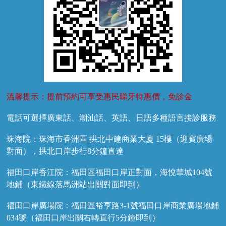
溫馨提示：提前預約可享受惠民睇牙特惠價，免診金
電話可選擇廣東話、潮汕話、英語、日語多種語言接診服務
珠海院：珠海市香洲區 拱北中建商業大廈 15樓（迎賓廣場
對面），拱北口岸步行8分鐘直達
福田口岸香江院：福田區福田口岸正對面，海悅華城104號
地鋪（東鐵線落馬洲站出關對面即到）
福田口岸廣場院：福田區裕亨路3-1號福田口岸商業廣場地鋪
034號（福田口岸出關右轉直行5分鐘即到）