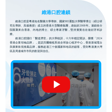
維港口腔連鎖
維港口腔是粵港知名醫藥大學導師、國家985重點大學醫學博士（碩士研
究生導師、高級教授）成立的香港大型醫療集團，創始於2008年。連鎖各分
院匯聚來自香港、內地的博士、碩士專家牙醫，堅持實實在在做好牙科診
療。
維港口腔踐行「醫道濟世」的大學校訓，十六年穩定開診。榮獲「2024
香港企業領袖品牌」，是諾貝爾種植系統全球放心植牙中心，香港新城電台
與廣東衛視推薦品牌，服務超過三十個國家和地區的顧客，受到粵港澳大灣
區及周邊城市市民的歡迎與信任。