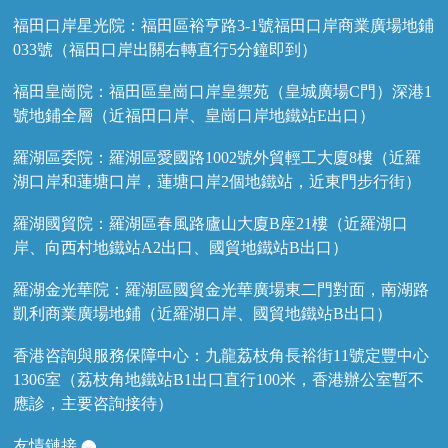
福田口岸星光院：福田區裕亨路3-1號福田口岸商業廣場地鋪
033號（福田口岸出關右轉直行5分鐘即到）
福田皇崗院：福田區皇崗口岸皇禦苑（皇城廣場C門）深港1
號地鋪全層（近福田口岸、皇崗口岸地鐵站E出口）
羅湖區委院：羅湖區愛國路1002號外貿輕工大廈8樓（近羅
湖口岸和蓮塘口岸，蓮塘口岸2個地鐵站，近東門步行街）
羅湖國貿院：羅湖區春風路廬山大廈B座21樓（近羅湖口
岸、向西村地鐵站A2出口、國貿地鐵站B出口）
羅湖金光華院：羅湖區國貿金光華廣場東二門對面，南湖路
凱利商業廣場地鋪（近羅湖口岸、國貿地鐵站B出口）
香港咨詢與服務保障中心：九龍荔枝角長裕街11號定豐中心
1306室（荔枝角地鐵站B1出口直行100米，香港辦公室暫不
應診，主要咨詢接待）
友情鏈接