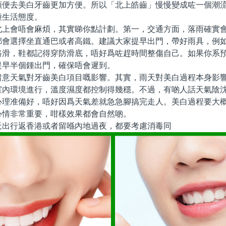
順便去美白牙齒更加方便。所以「北上皓齒」慢慢變成咗一個潮
種生活態度。
會唔會麻煩，其實睇你點計劃。第一，交通方面，落雨確實會
都會選擇坐直通巴或者高鐵。建議大家提早出門，帶好雨具，例
路滑，鞋都記得穿防滑底，唔好爲咗趕時間整傷自己。如果你系
提早半個鍾出門，確保唔會遲到。
天氣對牙齒美白項目嘅影響。其實，雨天對美白過程本身影響
室內環境進行，溫度濕度都控制得幾穩。不過，有啲人話天氣陰
心理准備好，唔好因爲天氣差就急急腳搞完走人。美白過程要大
心情非常重要，咁樣效果都會自然啲。
行返香港或者留喺內地過夜，都要考慮消毒同