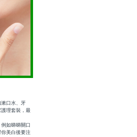
漱口水、牙
家護理套裝，最
例如睇睇關口
響你美白後要注