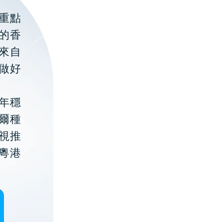
重點
的香
聚來自
做好
年穩
貝爾種
視推
粵港