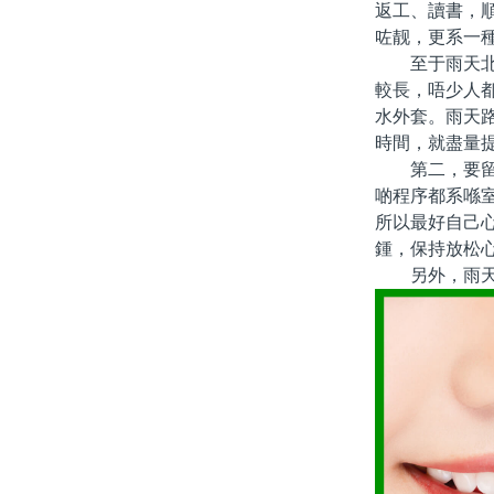
返工、讀書，
咗靓，更系一
至于雨天北上
較長，唔少人
水外套。雨天
時間，就盡量
第二，要留意
啲程序都系喺
所以最好自己
鍾，保持放松
另外，雨天出