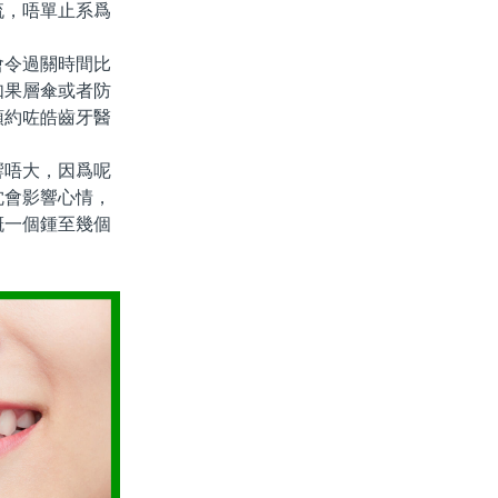
流，唔單止系爲
令過關時間比
如果層傘或者防
預約咗皓齒牙醫
唔大，因爲呢
沈會影響心情，
概一個鍾至幾個