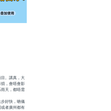
目。講真，大
麻煩，會唔會影
系雨天，都唔需
步好快，啲儀
圳或者廣州都有