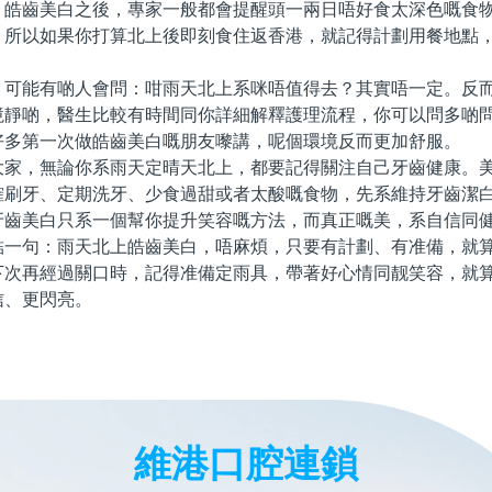
。皓齒美白之後，專家一般都會提醒頭一兩日唔好食太深色嘅食
。所以如果你打算北上後即刻食住返香港，就記得計劃用餐地點
能有啲人會問：咁雨天北上系咪唔值得去？其實唔一定。反而
境靜啲，醫生比較有時間同你詳細解釋護理流程，你可以問多啲
好多第一次做皓齒美白嘅朋友嚟講，呢個環境反而更加舒服。
，無論你系雨天定晴天北上，都要記得關注自己牙齒健康。美
確刷牙、定期洗牙、少食過甜或者太酸嘅食物，先系維持牙齒潔
牙齒美白只系一個幫你提升笑容嘅方法，而真正嘅美，系自信同
句：雨天北上皓齒美白，唔麻煩，只要有計劃、有准備，就算
下次再經過關口時，記得准備定雨具，帶著好心情同靓笑容，就
信、更閃亮。
維港口腔連鎖