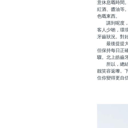
意休息嘅時間
紅酒、醬油等
色嘅東西。
講到呢度，可
客人少啲，環
牙齒狀況。對
最後提提大家
但保持每日正
驟。北上皓齒
所以，總結一
靓笑容返嚟。
住你變得更自