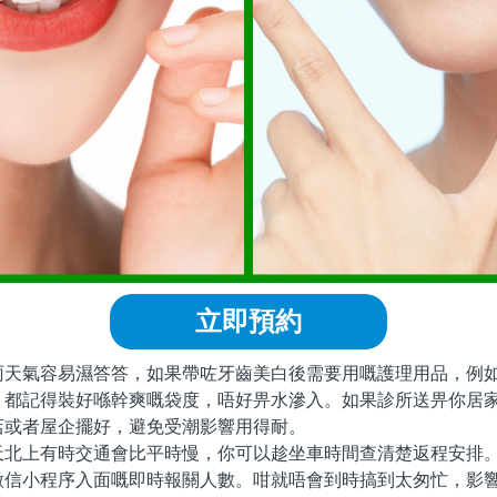
立即預約
氣容易濕答答，如果帶咗牙齒美白後需要用嘅護理用品，例如
，都記得裝好喺幹爽嘅袋度，唔好畀水滲入。如果診所送畀你居
店或者屋企擺好，避免受潮影響用得耐。
上有時交通會比平時慢，你可以趁坐車時間查清楚返程安排。
微信小程序入面嘅即時報關人數。咁就唔會到時搞到太匆忙，影