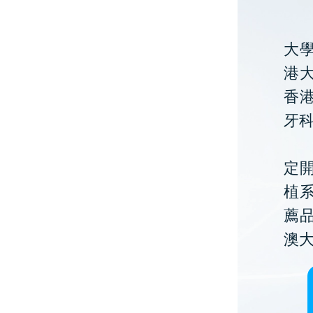
大
港大
香
牙
定開
植
薦
澳