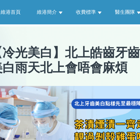
維港首頁
維港簡介
收費標準
醫生團隊
【
冷光美白
】
北上皓齒牙齒
美白雨天北上會唔會麻煩