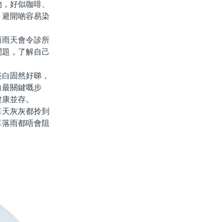
物，好似咖啡、
，避開啲容易染
雨天會令診所
問題，了解自己
白固然好睇，
白最關鍵嘅步
健康並存。
天灰灰都拎到
算落雨都唔會阻