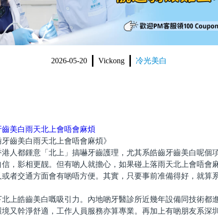
2026-05-20
Vickong
冷光美白
牙齒美白雨天北上會唔會麻煩
齒美白雨天北上會唔會麻煩》
人都鍾意「北上」搞嚇牙齒護理，尤其系皓齒牙齒美白呢個項
自信，影相更靓。但有啲人就擔心，如果碰上落雨天北上會唔會
又或者交通方面會有啲唔方便。其實，只要事前准備得好，就算
上皓齒美白嘅吸引力。內地啲牙醫診所近幾年設備同技術都進
環境又幹淨舒適，工作人員服務亦算專業。再加上有啲朋友系深