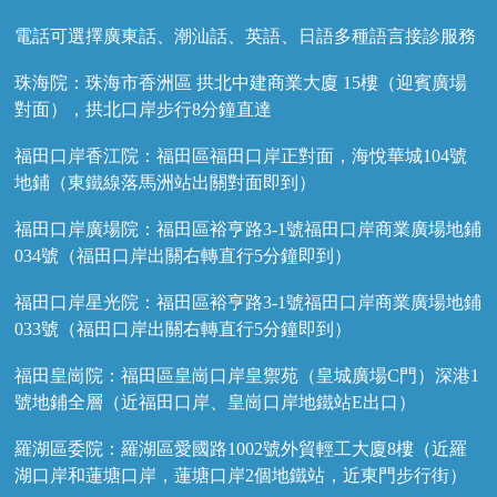
電話可選擇廣東話、潮汕話、英語、日語多種語言接診服務
珠海院：珠海市香洲區 拱北中建商業大廈 15樓（迎賓廣場
對面），拱北口岸步行8分鐘直達
福田口岸香江院：福田區福田口岸正對面，海悅華城104號
地鋪（東鐵線落馬洲站出關對面即到）
福田口岸廣場院：福田區裕亨路3-1號福田口岸商業廣場地鋪
034號（福田口岸出關右轉直行5分鐘即到）
福田口岸星光院：福田區裕亨路3-1號福田口岸商業廣場地鋪
033號（福田口岸出關右轉直行5分鐘即到）
福田皇崗院：福田區皇崗口岸皇禦苑（皇城廣場C門）深港1
號地鋪全層（近福田口岸、皇崗口岸地鐵站E出口）
羅湖區委院：羅湖區愛國路1002號外貿輕工大廈8樓（近羅
湖口岸和蓮塘口岸，蓮塘口岸2個地鐵站，近東門步行街）