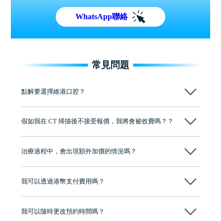
WhatsApp聯絡
常見問題
點解要選擇維港口腔？
維港口腔踐行「醫道濟世」的大學校訓，各分院匯聚來自香港、內地的
博士碩士高資歷牙醫，十七年穩定開診。榮獲「2024香港企業領袖品
假如我在 CT 掃描後不接受報價，我將會被收費嗎？？
牌」、「2025香港企業領袖品牌」，是諾貝爾種植系統全球放心植牙中
心，香港新城電台與廣東衛視推薦品牌
不會！只要未開始實際服務之前，你不會被收取任何費用。
至今已服務超過三十個國家和地區的顧客，受到粵港澳大灣區及周邊城
市市民極高的口碑評價及信任推薦 珠海、深圳設有八大分院，香港亦設
治療過程中，會出現額外加價的情況嗎？
有咨詢及服務保障中心，有任何問題都可以隨時預約免費咨詢，讓人十
分放心
不會，治療前我們會詳細說明治療方案及對應的價錢，顧客同意並簽字
後，我們才會正式進行診療服務
我可以透過港幣支付費用嗎？
可以。維港口腔會按照當日匯率轉算收取費用，而匯率會及時告知客人
我可以隨時更改預約時間嗎？