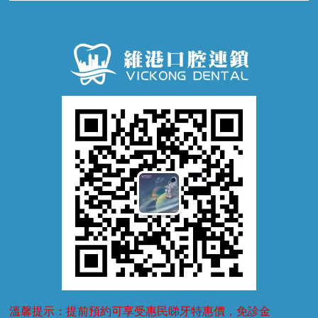
牙齦炎
洗牙
蛀牙防蛀
口腔潰瘍
口腔異味
牙周病
超聲波潔牙
窩溝封閉
牙齒鬆動
噴砂潔牙
兒童正畸
牙齦萎縮
牙結石
牙外傷
牙菌斑
換牙護理
兒牙診療
溫馨提示：提前預約可享受惠民睇牙特惠價，免診金