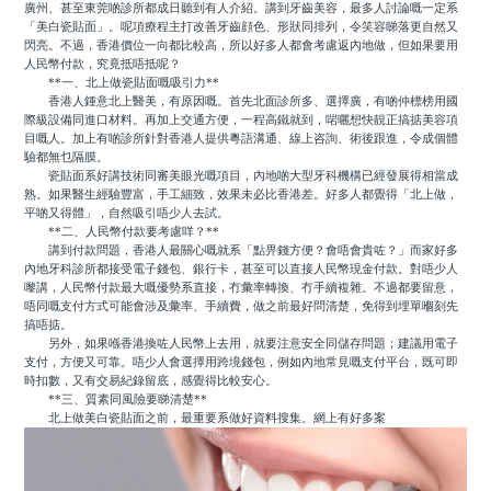
廣州、甚至東莞啲診所都成日聽到有人介紹。講到牙齒美容，最多人討論嘅一定系
「美白瓷貼面」。呢項療程主打改善牙齒顔色、形狀同排列，令笑容睇落更自然又
閃亮。不過，香港價位一向都比較高，所以好多人都會考慮返內地做，但如果要用
人民幣付款，究竟抵唔抵呢？
**一、北上做瓷貼面嘅吸引力**
香港人鍾意北上醫美，有原因嘅。首先北面診所多、選擇廣，有啲仲標榜用國
際級設備同進口材料。再加上交通方便，一程高鐵就到，啱曬想快靚正搞掂美容項
目嘅人。加上有啲診所針對香港人提供粵語溝通、線上咨詢、術後跟進，令成個體
驗都無乜隔膜。
瓷貼面系好講技術同審美眼光嘅項目，內地啲大型牙科機構已經發展得相當成
熟。如果醫生經驗豐富，手工細致，效果未必比香港差。好多人都覺得「北上做，
平啲又得體」，自然吸引唔少人去試。
**二、人民幣付款要考慮咩？**
講到付款問題，香港人最關心嘅就系「點畀錢方便？會唔會貴咗？」而家好多
內地牙科診所都接受電子錢包、銀行卡，甚至可以直接人民幣現金付款。對唔少人
嚟講，人民幣付款最大嘅優勢系直接，冇彙率轉換、冇手續複雜。不過都要留意，
唔同嘅支付方式可能會涉及彙率、手續費，做之前最好問清楚，免得到埋單嗰刻先
搞唔掂。
另外，如果喺香港換咗人民幣上去用，就要注意安全同儲存問題；建議用電子
支付，方便又可靠。唔少人會選擇用跨境錢包，例如內地常見嘅支付平台，既可即
時扣數，又有交易紀錄留底，感覺得比較安心。
**三、質素同風險要睇清楚**
北上做美白瓷貼面之前，最重要系做好資料搜集。網上有好多案