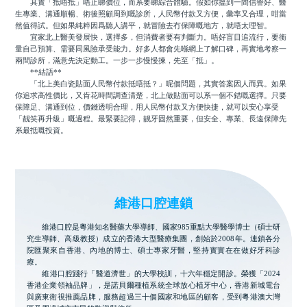
其實「抵唔抵」唔止睇價位，而系要睇綜合體驗。假如你搵到一間信譽好、醫
生專業、溝通順暢、術後照顧周到嘅診所，人民幣付款又方便，彙率又合理，咁當
然值得試。但如果純粹因爲聽人講平，就冒險去冇保障嘅地方，就唔太理智。
宜家北上醫美發展快，選擇多，但消費者要有判斷力。唔好盲目追流行，要衡
量自己預算、需要同風險承受能力。好多人都會先喺網上了解口碑，再實地考察一
兩間診所，滿意先決定動工。一步一步慢慢揀，先至「抵」。
**結語**
「北上美白瓷貼面人民幣付款抵唔抵？」呢個問題，其實答案因人而異。如果
你追求高性價比，又肯花時間調查清楚，北上做貼面可以系一個不錯嘅選擇。只要
保障足、溝通到位，價錢透明合理，用人民幣付款又方便快捷，就可以安心享受
「靓笑再升級」嘅過程。最緊要記得，靓牙固然重要，但安全、專業、長遠保障先
系最抵嘅投資。
維港口腔連鎖
維港口腔是粵港知名醫藥大學導師、國家985重點大學醫學博士（碩士研
究生導師、高級教授）成立的香港大型醫療集團，創始於2008年。連鎖各分
院匯聚來自香港、內地的博士、碩士專家牙醫，堅持實實在在做好牙科診
療。
維港口腔踐行「醫道濟世」的大學校訓，十六年穩定開診。榮獲「2024
香港企業領袖品牌」，是諾貝爾種植系統全球放心植牙中心，香港新城電台
與廣東衛視推薦品牌，服務超過三十個國家和地區的顧客，受到粵港澳大灣