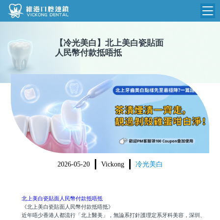
維港首頁
【
冷光美白
】
北上美白瓷貼面
人民幣付款抵唔抵
維港簡介
品牌介紹
收費標準
N
環境設備
收費總表
醫院新聞
醫生團隊
植牙收費
根管收費
門診時間
美學收費
2026-05-20
Vickong
冷光美白
就醫指引
常規收費
箍牙收費
北上美白瓷貼面人民幣付款抵唔抵
《北上美白瓷貼面人民幣付款抵唔抵》
近年唔少香港人都流行「北上醫美」，無論系打針護理定系牙科美容，深圳、