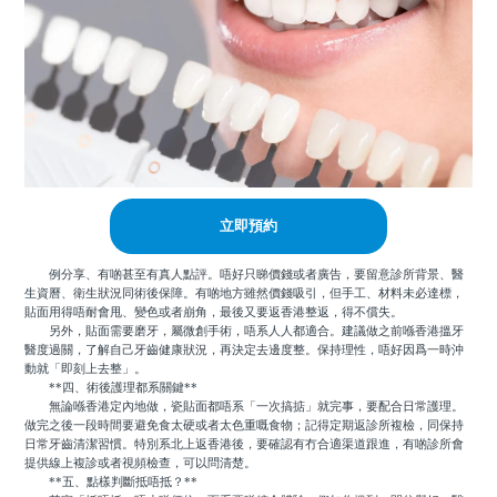
立即預約
例分享、有啲甚至有真人點評。唔好只睇價錢或者廣告，要留意診所背景、醫
生資曆、衛生狀況同術後保障。有啲地方雖然價錢吸引，但手工、材料未必達標，
貼面用得唔耐會甩、變色或者崩角，最後又要返香港整返，得不償失。
另外，貼面需要磨牙，屬微創手術，唔系人人都適合。建議做之前喺香港搵牙
醫度過關，了解自己牙齒健康狀況，再決定去邊度整。保持理性，唔好因爲一時沖
動就「即刻上去整」。
**四、術後護理都系關鍵**
無論喺香港定內地做，瓷貼面都唔系「一次搞掂」就完事，要配合日常護理。
做完之後一段時間要避免食太硬或者太色重嘅食物；記得定期返診所複檢，同保持
日常牙齒清潔習慣。特別系北上返香港後，要確認有冇合適渠道跟進，有啲診所會
提供線上複診或者視頻檢查，可以問清楚。
**五、點樣判斷抵唔抵？**