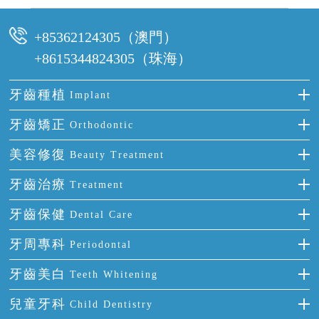
可以，請盡早通過wechat或whatsapp聯絡我們，告知我們你原本預約的
時間及資料，並且重新預約的日期及時段
+85362124305（澳門）
+8615344824305（珠海）
牙齒種植
Implant
種牙
牙齒矯正
Orthodontic
單顆牙缺失
隱形箍牙
美容修復
Beauty Treatment
門牙缺失
前牙反頜
全瓷牙
牙齒治療
Treatment
多顆牙缺失
牙齒擁擠
烤瓷牙
補牙
牙齒保健
Dental Care
半口缺失
牙齒前突
氟斑牙
智齒
正確刷牙
牙周專科
Periodontal
全口缺失
牙齒稀疏
四環素牙
根管治療
全國愛牙日
牙周炎
牙齒美白
Teeth Whitening
活動假牙
拔牙
預防牙病
牙齦出血
冷光美白
兒童牙科
Child Dentistry
牙貼面
牙痛
牙科通識