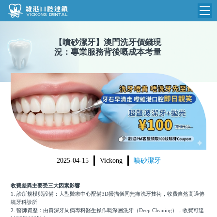
維港首頁
【
噴砂潔牙
】
澳門洗牙價錢現
況：專業服務背後嘅成本考量
維港簡介
品牌介紹
收費標準
N
環境設備
收費總表
醫院新聞
醫生團隊
植牙收費
根管收費
門診時間
美學收費
2025-04-15
Vickong
噴砂潔牙
就醫指引
常規收費
收費差異主要受三大因素影響
箍牙收費
1. 診所規模與設備：大型醫療中心配備3D掃描儀同無痛洗牙技術，收費自然高過傳
統牙科診所
2. 醫師資歷：由資深牙周病專科醫生操作嘅深層洗牙（Deep Cleaning），收費可達