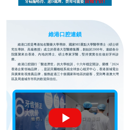
維港口腔連鎖
維港口腔是粵港知名醫藥大學導師、國家985重點大學醫學博士（碩士研
究生導師、高級教授）成立的香港大型醫療集團，創始於2008年。連鎖各分
院匯聚來自香港、內地的博士、碩士專家牙醫，堅持實實在在做好牙科診
療。
維港口腔踐行「醫道濟世」的大學校訓，十六年穩定開診。榮獲「2024
香港企業領袖品牌」，是諾貝爾種植系統全球放心植牙中心，香港新城電台
與廣東衛視推薦品牌，服務超過三十個國家和地區的顧客，受到粵港澳大灣
區及周邊城市市民的歡迎與信任。