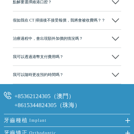
點解要選擇維港口腔？
維港口腔踐行「醫道濟世」的大學校訓，各分院匯聚來自香港、內地的
博士碩士高資歷牙醫，十七年穩定開診。榮獲「2024香港企業領袖品
假如我在 CT 掃描後不接受報價，我將會被收費嗎？？
牌」、「2025香港企業領袖品牌」，是諾貝爾種植系統全球放心植牙中
心，香港新城電台與廣東衛視推薦品牌
不會！只要未開始實際服務之前，你不會被收取任何費用。
至今已服務超過三十個國家和地區的顧客，受到粵港澳大灣區及周邊城
市市民極高的口碑評價及信任推薦 珠海、深圳設有八大分院，香港亦設
治療過程中，會出現額外加價的情況嗎？
有咨詢及服務保障中心，有任何問題都可以隨時預約免費咨詢，讓人十
分放心
不會，治療前我們會詳細說明治療方案及對應的價錢，顧客同意並簽字
後，我們才會正式進行診療服務
我可以透過港幣支付費用嗎？
可以。維港口腔會按照當日匯率轉算收取費用，而匯率會及時告知客人
我可以隨時更改預約時間嗎？
可以，請盡早通過wechat或whatsapp聯絡我們，告知我們你原本預約的
時間及資料，並且重新預約的日期及時段
+85362124305（澳門）
+8615344824305（珠海）
牙齒種植
Implant
種牙
牙齒矯正
Orthodontic