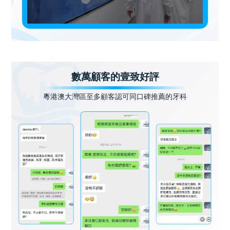
數萬顧客的壹致好評
粵港澳大灣區至多顧客認可同口碑推薦的牙科