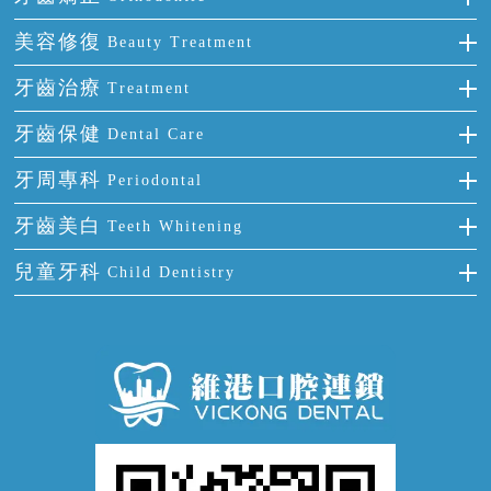
單顆牙缺失
隱形箍牙
美容修復
Beauty Treatment
門牙缺失
前牙反頜
全瓷牙
牙齒治療
Treatment
多顆牙缺失
牙齒擁擠
烤瓷牙
補牙
牙齒保健
Dental Care
半口缺失
牙齒前突
氟斑牙
智齒
正確刷牙
牙周專科
Periodontal
全口缺失
牙齒稀疏
四環素牙
根管治療
全國愛牙日
牙周炎
牙齒美白
Teeth Whitening
活動假牙
拔牙
預防牙病
牙齦出血
冷光美白
兒童牙科
Child Dentistry
牙貼面
牙痛
牙科通識
牙齦炎
洗牙
蛀牙防蛀
口腔潰瘍
口腔異味
牙周病
超聲波潔牙
窩溝封閉
牙齒鬆動
噴砂潔牙
兒童正畸
牙齦萎縮
牙結石
牙外傷
牙菌斑
換牙護理