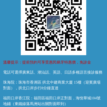
兒牙診療
溫馨提示：提前預約可享受惠民睇牙特惠價，免診金
電話可選擇廣東話、潮汕話、英語、日語多種語言接診服務
珠海院：珠海市香洲區 拱北中建商業大廈 15樓（迎賓廣場
對面），拱北口岸步行8分鐘直達
福田口岸香江院：福田區福田口岸正對面，海悅華城104號
地鋪（東鐵線落馬洲站出關對面即到）