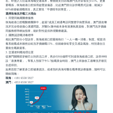
右。即使計入往返珠海嘅交通成本，整體開支仍比喺澳門洗牙節省至少25%。更重
要嘅係，珠海維港口腔採用超聲波儀器，比起澳門部分診所嘅舊式設備，能減少
60%術後敏感嘅情況，真正實現「平價唔等於降質」。
選擇珠海洗牙嘅三大理由
1. 同聲同氣嘅醫療服務
珠海維港口腔嘅醫療團隊中，超過7成員工精通粵語同繁體字病歷系統，澳門朋友嚟
洗牙完全唔使擔心溝通問題。牙醫Dr.陳仲維本身有港澳執業資格，對澳門洗牙價錢
同服務標準瞭如指掌，能針對性提供跨境醫療建議。
2. 國際認證嘅消毒標準
相比澳門部分小型診所，珠海維港口腔嚴格執行「一人一機一消毒」制度。呢套消
毒系統嘅成本雖然佔咗洗牙價錢嘅15%，但就確保咗零交叉感染風險，特別適合注
重衛生嘅家庭客。
3. 交通便利嘅地理位置
從澳門關閘搭穿梭巴士到拱北口岸，再步行8分鐘即可到達珠海維港口腔。診所仲特
設「港澳專窗」，幫客人預留下午5-7點嘅黃金時段，澳門上班族收工過嚟洗牙都完
全趕得切。
如果您想了解更多口腔健康資訊，或者預約吳海玲醫生嘅專業診療服務，隨時可以
聯絡我哋：
珠海
：+181 6558 5927
澳門
：+853 6558 5927