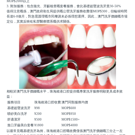
MOP$2000以上
3. 附加服務：包含拋光、牙齦檢查嘅套餐服務，會比基礎超聲波洗牙貴30-50%
值得注意嘅係，澳門政府衛生局提供嘅公營洗牙服務收費僅MOP$300，但輪候時間
長達6-8個月，對急需護理嘅市民嚟講未必係理想選擇。因此，澳門洗牙價錢嘅市場
定位，其實反映咗私營醫療體系嘅供求關係。
相較於澳門洗牙價錢嘅水平，珠海維港口腔提供嘅專業洗牙服務明顯更具成本效
益：
服務項目
珠海維港口腔收費
澳門同類服務均價
基礎超聲波洗牙
¥98
MOP$600
噴砂美白洗牙
¥200
MOP$950
舒適潔牙
¥500
MOP$1500+
進口牙齒美白套餐
¥1800
MOP$4000
以最常見嘅基礎洗牙為例，珠海維港口腔嘅收費僅係澳門洗牙價錢嘅三分之一左