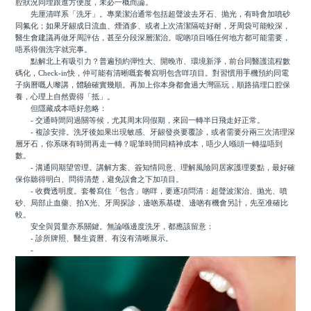
腔狀況同埋跟進方便度，未必一概而論。
先厘清咩系「洗牙」。專業潔治通常包括超聲波去牙石、抛光，有時會加噴砂
同氟化；如果牙龈成日流血、煙酒多、或者上次清潔隔咗好耐，牙周袋可能較深，
醫生會建議再做牙周評估，甚至分段深層潔治。呢啲項目喺任何地方都可能需要，
唔系得個洗字就完事。
點解北上有吸引力？普遍預約彈性大、開晚市、環境新淨，前台同醫護流程數
碼化，Check-in快，仲可能有清晰嘅套餐寫明包含咩項目。對習慣用手機預約同電
子病曆嘅人嚟講，體驗確實幾順。再加上你本身都會過大灣區玩，順路搞埋口腔保
養，心理上自然覺得「抵」。
但隱藏成本唔好忽略：
- 交通時間同過關等候，尤其周末同假期，來回一轉半日飛走好正常。
- 複診安排。洗牙後如果出現敏感、牙龈發炎要覆診，或者需要分兩三次清理深
層牙石，你系咪有時間再走一轉？呢筆時間同精神成本，唔少人喺頭一轉揾唔到
數。
- 溝通同期望管理。講解方案、簽知情同意、理解風險同居家護理要點，最好確
保你聽得明白、問得清楚，避免誤會之下加項目。
- 收費透明度。套餐寫住「包含」啲咩，要逐項問清：超聲波潔治、抛光、噴
砂、局部止血藥、拍X光、牙周探診，邊啲系基礎、邊啲有機會另計，先至准確比
較。
安全與質量亦系關鍵。無論喺邊度洗牙，都應該留意：
- 診所牌照、醫生資曆、有沒有清晰展示。
-