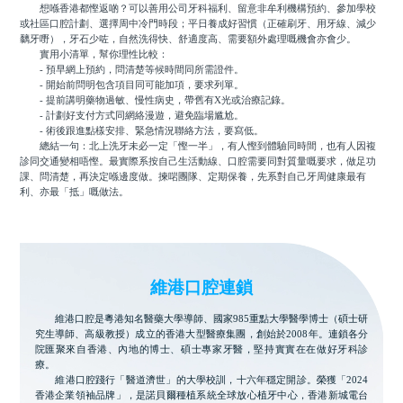
想喺香港都慳返啲？可以善用公司牙科福利、留意非牟利機構預約、參加學校
或社區口腔計劃、選擇周中冷門時段；平日養成好習慣（正確刷牙、用牙線、減少
黐牙嘢），牙石少咗，自然洗得快、舒適度高、需要額外處理嘅機會亦會少。
實用小清單，幫你理性比較：
- 預早網上預約，問清楚等候時間同所需證件。
- 開始前問明包含項目同可能加項，要求列單。
- 提前講明藥物過敏、慢性病史，帶舊有X光或治療記錄。
- 計劃好支付方式同網絡漫遊，避免臨場尴尬。
- 術後跟進點樣安排、緊急情況聯絡方法，要寫低。
總結一句：北上洗牙未必一定「慳一半」，有人慳到體驗同時間，也有人因複
診同交通變相唔慳。最實際系按自己生活動線、口腔需要同對質量嘅要求，做足功
課、問清楚，再決定喺邊度做。揀啱團隊、定期保養，先系對自己牙周健康最有
利、亦最「抵」嘅做法。
維港口腔連鎖
維港口腔是粵港知名醫藥大學導師、國家985重點大學醫學博士（碩士研
究生導師、高級教授）成立的香港大型醫療集團，創始於2008年。連鎖各分
院匯聚來自香港、內地的博士、碩士專家牙醫，堅持實實在在做好牙科診
療。
維港口腔踐行「醫道濟世」的大學校訓，十六年穩定開診。榮獲「2024
香港企業領袖品牌」，是諾貝爾種植系統全球放心植牙中心，香港新城電台