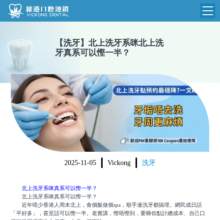
維港首頁
【
洗牙
】
北上洗牙系咪北上洗
牙真系可以慳一半？
維港簡介
品牌介紹
收費標準
N
環境設備
收費總表
醫院新聞
醫生團隊
植牙收費
根管收費
門診時間
美學收費
2025-11-05
Vickong
洗牙
就醫指引
常規收費
北上洗牙系咪真系可以慳一半？
箍牙收費
北上洗牙系咪真系可以慳一半？
近年唔少香港人周末北上，食個飯做個spa，順手連洗牙都搞埋。網民成日話
「平好多」，甚至話可以慳一半。老實講，慳唔慳到，要睇你點計總成本、自己口