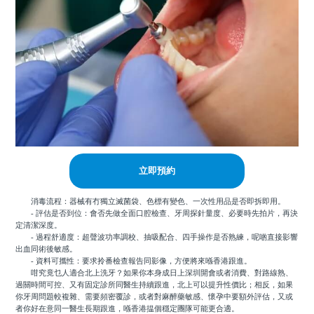
立即預約
消毒流程：器械有冇獨立滅菌袋、色標有變色、一次性用品是否即拆即用。
- 評估是否到位：會否先做全面口腔檢查、牙周探針量度、必要時先拍片，再決
定清潔深度。
- 過程舒適度：超聲波功率調校、抽吸配合、四手操作是否熟練，呢啲直接影響
出血同術後敏感。
- 資料可攜性：要求拎番檢查報告同影像，方便將來喺香港跟進。
咁究竟乜人適合北上洗牙？如果你本身成日上深圳開會或者消費、對路線熟、
過關時間可控、又有固定診所同醫生持續跟進，北上可以提升性價比；相反，如果
你牙周問題較複雜、需要頻密覆診，或者對麻醉藥敏感、懷孕中要額外評估，又或
者你好在意同一醫生長期跟進，喺香港揾個穩定團隊可能更合適。