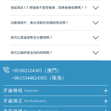
博士碩士高資歷牙醫，十七年穩定開診。榮獲「2024香港企業領袖品
假如我在 CT 掃描後不接受報價，我將會被收費嗎？？
牌」、「2025香港企業領袖品牌」，是諾貝爾種植系統全球放心植牙中
心，香港新城電台與廣東衛視推薦品牌
不會！只要未開始實際服務之前，你不會被收取任何費用。
至今已服務超過三十個國家和地區的顧客，受到粵港澳大灣區及周邊城
市市民極高的口碑評價及信任推薦 珠海、深圳設有八大分院，香港亦設
治療過程中，會出現額外加價的情況嗎？
有咨詢及服務保障中心，有任何問題都可以隨時預約免費咨詢，讓人十
分放心
不會，治療前我們會詳細說明治療方案及對應的價錢，顧客同意並簽字
後，我們才會正式進行診療服務
我可以透過港幣支付費用嗎？
可以。維港口腔會按照當日匯率轉算收取費用，而匯率會及時告知客人
我可以隨時更改預約時間嗎？
可以，請盡早通過wechat或whatsapp聯絡我們，告知我們你原本預約的
時間及資料，並且重新預約的日期及時段
+85362124305（澳門）
+8615344824305（珠海）
牙齒種植
Implant
種牙
牙齒矯正
Orthodontic
單顆牙缺失
隱形箍牙