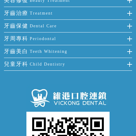
美容修復
Beauty Treatment
門牙缺失
前牙反頜
全瓷牙
牙齒治療
Treatment
多顆牙缺失
牙齒擁擠
烤瓷牙
補牙
牙齒保健
Dental Care
半口缺失
牙齒前突
氟斑牙
智齒
正確刷牙
牙周專科
Periodontal
全口缺失
牙齒稀疏
四環素牙
根管治療
全國愛牙日
牙周炎
牙齒美白
Teeth Whitening
活動假牙
拔牙
預防牙病
牙齦出血
冷光美白
兒童牙科
Child Dentistry
牙貼面
牙痛
牙科通識
牙齦炎
洗牙
蛀牙防蛀
口腔潰瘍
口腔異味
牙周病
超聲波潔牙
窩溝封閉
牙齒鬆動
噴砂潔牙
兒童正畸
牙齦萎縮
牙結石
牙外傷
牙菌斑
換牙護理
兒牙診療