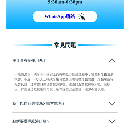
9:30am-6:30pm
WhatsApp聯絡
常見問題
洗牙會有副作用嗎？
一般情況下，洗牙係一個安全而有效嘅口腔護理程序，唔會對牙齒造成
損害。不過，部分人士喺洗牙後可能會出現輕微牙齦出血、牙齒敏感等
短暫反應，通常數日內便會自然恢復。維港口腔會按照客人嘅口腔狀
況，採用合適嘅技術同力度，確保過程安全舒適，減少不適反應。
我可以自行選擇洗牙嘅方式嗎？
當然可以。維港口腔會先了解客人嘅需要，再根據牙齒狀況建議採用超
聲波洗牙或噴砂洗牙。而最終決定權仍然在客人手上，可按個人預算及
點解要選擇維港口腔？
需要作出選擇。
維港口腔踐行「醫道濟世」的大學校訓，各分院匯聚來自香港、內地的