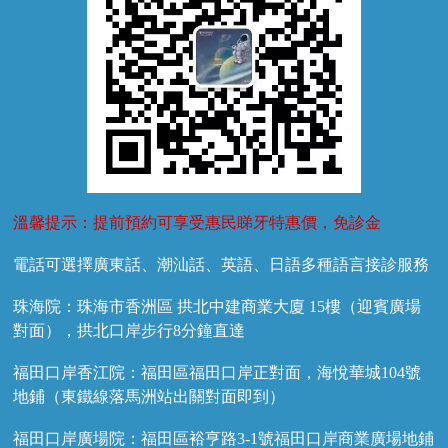
溫馨提示：提前預約可享受惠民睇牙特惠價，免診金
電話可選擇廣東話、潮汕話、英語、日語多種語言接診服務
珠海院：珠海市香洲區 拱北中建商業大廈 15樓（迎賓廣場
對面），拱北口岸步行8分鐘直達
福田口岸香江院：福田區福田口岸正對面，海悅華城104號
地鋪（東鐵線落馬洲站出關對面即到）
福田口岸廣場院：福田區裕亨路3-1號福田口岸商業廣場地鋪