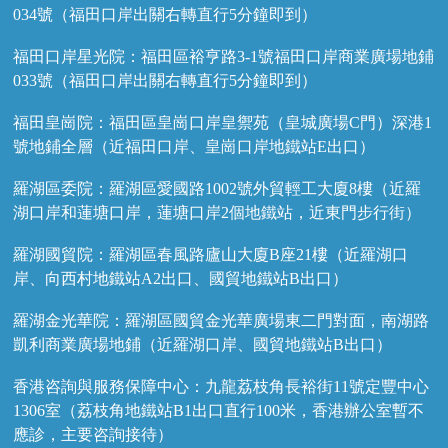
034號（福田口岸出關右轉直行5分鐘即到）
福田口岸星光院：福田區裕亨路3-1號福田口岸商業廣場地鋪
033號（福田口岸出關右轉直行5分鐘即到）
福田皇崗院：福田區皇崗口岸皇禦苑（皇城廣場C門）深港1
號地鋪全層（近福田口岸、皇崗口岸地鐵站E出口）
羅湖區委院：羅湖區愛國路1002號外貿輕工大廈8樓（近羅
湖口岸和蓮塘口岸，蓮塘口岸2個地鐵站，近東門步行街）
羅湖國貿院：羅湖區春風路廬山大廈B座21樓（近羅湖口
岸、向西村地鐵站A2出口、國貿地鐵站B出口）
羅湖金光華院：羅湖區國貿金光華廣場東二門對面，南湖路
凱利商業廣場地鋪（近羅湖口岸、國貿地鐵站B出口）
香港咨詢與服務保障中心：九龍荔枝角長裕街11號定豐中心
1306室（荔枝角地鐵站B1出口直行100米，香港辦公室暫不
應診，主要咨詢接待）