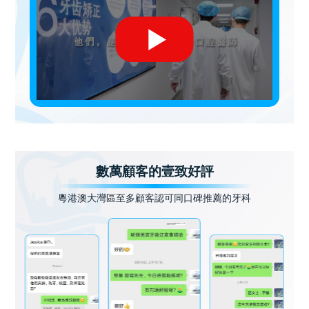
數萬顧客的壹致好評
粵港澳大灣區至多顧客認可同口碑推薦的牙科