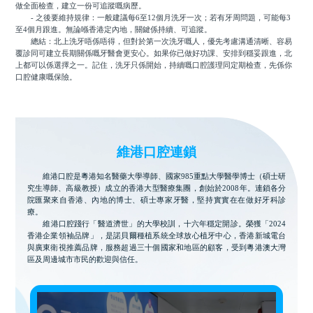
做全面檢查，建立一份可追蹤嘅病歷。
- 之後要維持規律：一般建議每6至12個月洗牙一次；若有牙周問題，可能每3
至4個月跟進。無論喺香港定內地，關鍵係持續、可追蹤。
總結：北上洗牙唔係唔得，但對於第一次洗牙嘅人，優先考慮溝通清晰、容易
覆診同可建立長期關係嘅牙醫會更安心。如果你已做好功課、安排到穩妥跟進，北
上都可以係選擇之一。記住，洗牙只係開始，持續嘅口腔護理同定期檢查，先係你
口腔健康嘅保險。
維港口腔連鎖
維港口腔是粵港知名醫藥大學導師、國家985重點大學醫學博士（碩士研
究生導師、高級教授）成立的香港大型醫療集團，創始於2008年。連鎖各分
院匯聚來自香港、內地的博士、碩士專家牙醫，堅持實實在在做好牙科診
療。
維港口腔踐行「醫道濟世」的大學校訓，十六年穩定開診。榮獲「2024
香港企業領袖品牌」，是諾貝爾種植系統全球放心植牙中心，香港新城電台
與廣東衛視推薦品牌，服務超過三十個國家和地區的顧客，受到粵港澳大灣
區及周邊城市市民的歡迎與信任。