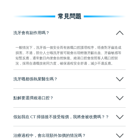
常見問題
洗牙會有副作用嗎？
一般情況下，洗牙係一個安全而有效嘅口腔護理程序，唔會對牙齒造成
損害。不過，部分人士喺洗牙後可能會出現輕微牙齦出血、牙齒敏感等
短暫反應，通常數日內便會自然恢復。維港口腔會按照客人嘅口腔狀
況，採用合適嘅技術同力度，確保過程安全舒適，減少不適反應。
洗牙嘅都係執業醫生嗎？
係，維港口腔所有進行洗牙服務嘅人員，均係經專業培訓並持有執業資
格嘅牙科醫生。每位醫生喺臨床上都有豐富經驗，能根據客人嘅牙齒狀
點解要選擇維港口腔？
況制定合適嘅清潔方案，確保整個洗牙過程安全、衛生同專業，讓客人
可以放心接受治療。
維港口腔踐行「醫道濟世」的大學校訓，各分院匯聚來自香港、內地的
博士碩士高資歷牙醫，十七年穩定開診。榮獲「2024香港企業領袖品
假如我在 CT 掃描後不接受報價，我將會被收費嗎？？
牌」、「2025香港企業領袖品牌」，是諾貝爾種植系統全球放心植牙中
心，香港新城電台與廣東衛視推薦品牌
不會！只要未開始實際服務之前，你不會被收取任何費用。
至今已服務超過三十個國家和地區的顧客，受到粵港澳大灣區及周邊城
市市民極高的口碑評價及信任推薦 珠海、深圳設有八大分院，香港亦設
治療過程中，會出現額外加價的情況嗎？
有咨詢及服務保障中心，有任何問題都可以隨時預約免費咨詢，讓人十