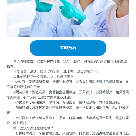
立即預約
齊：有啲診所一次過幫你做檢查、洗牙、影片，同時提供牙周評估同居家護理
指導。
只要資質、溝通、跟進安排到位，北上亦可以係選項之一。
如果你堅持第一次都想北上，點樣準備？
- 做功課：睇清診所資歷、牙醫註冊資訊、是否提供粵語或普通話清晰溝通、會
否事前解釋流程及風險。
- 問清項目：除咗洗牙，會否包含全面檢查、牙周評分、必要時影片；如果發現
牙周問題，有冇分階段治療方案同覆診建議。
- 帶齊資料：藥物敏感、慢性病、近期服藥、懷孕狀況等，方便牙醫評估。
- 預留時間：洗牙後避免即時食極熱極凍，頭一兩日用溫和刷牙法，配合脫敏牙
膏。
- 自我觀察：若持續大量流血、腫痛、口臭加劇，或敏感超過一星期，應盡快覆
診，唔好硬撐。
第一次洗牙揀邊度較穩陣？
- 若你從未洗牙、牙齦容易流血、牙齒鬆動、口氣重，建議先喺方便覆診嘅地點