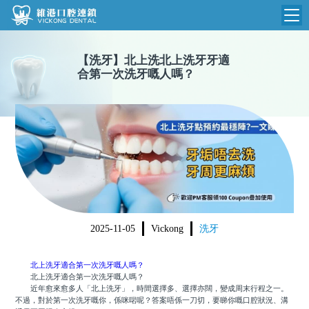
維港首頁
【
洗牙
】
北上洗北上洗牙牙適
合第一次洗牙嘅人嗎？
維港簡介
品牌介紹
收費標準
N
環境設備
收費總表
醫院新聞
醫生團隊
植牙收費
根管收費
門診時間
美學收費
2025-11-05
Vickong
洗牙
就醫指引
常規收費
北上洗牙適合第一次洗牙嘅人嗎？
箍牙收費
北上洗牙適合第一次洗牙嘅人嗎？
近年愈來愈多人「北上洗牙」，時間選擇多、選擇亦闊，變成周末行程之一。
不過，對於第一次洗牙嘅你，係咪啱呢？答案唔係一刀切，要睇你嘅口腔狀況、溝