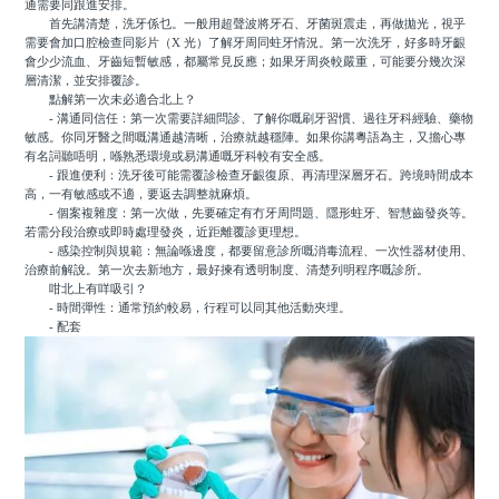
通需要同跟進安排。
首先講清楚，洗牙係乜。一般用超聲波將牙石、牙菌斑震走，再做拋光，視乎
需要會加口腔檢查同影片（X 光）了解牙周同蛀牙情況。第一次洗牙，好多時牙齦
會少少流血、牙齒短暫敏感，都屬常見反應；如果牙周炎較嚴重，可能要分幾次深
層清潔，並安排覆診。
點解第一次未必適合北上？
- 溝通同信任：第一次需要詳細問診、了解你嘅刷牙習慣、過往牙科經驗、藥物
敏感。你同牙醫之間嘅溝通越清晰，治療就越穩陣。如果你講粵語為主，又擔心專
有名詞聽唔明，喺熟悉環境或易溝通嘅牙科較有安全感。
- 跟進便利：洗牙後可能需覆診檢查牙齦復原、再清理深層牙石。跨境時間成本
高，一有敏感或不適，要返去調整就麻煩。
- 個案複雜度：第一次做，先要確定有冇牙周問題、隱形蛀牙、智慧齒發炎等。
若需分段治療或即時處理發炎，近距離覆診更理想。
- 感染控制與規範：無論喺邊度，都要留意診所嘅消毒流程、一次性器材使用、
治療前解說。第一次去新地方，最好揀有透明制度、清楚列明程序嘅診所。
咁北上有咩吸引？
- 時間彈性：通常預約較易，行程可以同其他活動夾埋。
- 配套