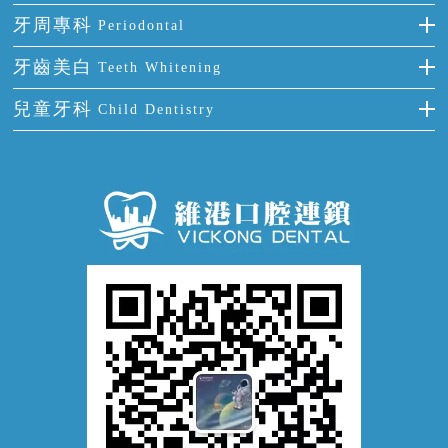
牙齒前突
氟斑牙
智齒
正確刷牙
牙周專科
Periodontal
全口缺失
牙齒稀疏
四環素牙
根管治療
全國愛牙日
牙周炎
牙齒美白
Teeth Whitening
活動假牙
拔牙
預防牙病
牙齦出血
冷光美白
兒童牙科
Child Dentistry
牙貼面
牙痛
牙科通識
牙齦炎
洗牙
蛀牙防蛀
口腔潰瘍
口腔異味
牙周病
超聲波潔牙
窩溝封閉
牙齒鬆動
噴砂潔牙
兒童正畸
牙齦萎縮
牙結石
牙外傷
牙菌斑
換牙護理
兒牙診療