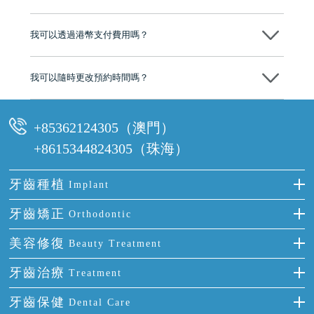
分放心
不會，治療前我們會詳細說明治療方案及對應的價錢，顧客同意並簽字
後，我們才會正式進行診療服務
我可以透過港幣支付費用嗎？
可以。維港口腔會按照當日匯率轉算收取費用，而匯率會及時告知客人
我可以隨時更改預約時間嗎？
可以，請盡早通過wechat或whatsapp聯絡我們，告知我們你原本預約的
時間及資料，並且重新預約的日期及時段
+85362124305（澳門）
+8615344824305（珠海）
牙齒種植
Implant
種牙
牙齒矯正
Orthodontic
單顆牙缺失
隱形箍牙
美容修復
Beauty Treatment
門牙缺失
前牙反頜
全瓷牙
牙齒治療
Treatment
多顆牙缺失
牙齒擁擠
烤瓷牙
補牙
牙齒保健
Dental Care
半口缺失