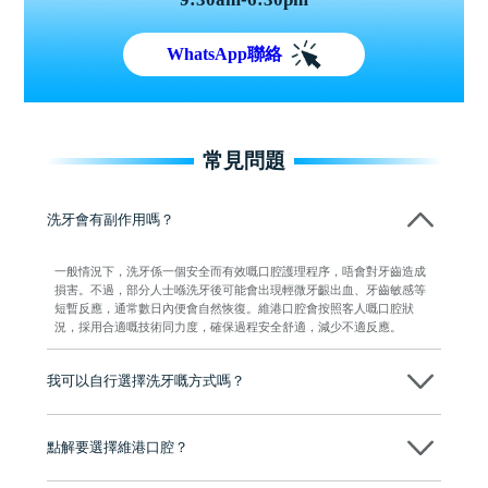
WhatsApp聯絡
常見問題
洗牙會有副作用嗎？
一般情況下，洗牙係一個安全而有效嘅口腔護理程序，唔會對牙齒造成
損害。不過，部分人士喺洗牙後可能會出現輕微牙齦出血、牙齒敏感等
短暫反應，通常數日內便會自然恢復。維港口腔會按照客人嘅口腔狀
況，採用合適嘅技術同力度，確保過程安全舒適，減少不適反應。
我可以自行選擇洗牙嘅方式嗎？
當然可以。維港口腔會先了解客人嘅需要，再根據牙齒狀況建議採用超
聲波洗牙或噴砂洗牙。而最終決定權仍然在客人手上，可按個人預算及
點解要選擇維港口腔？
需要作出選擇。
維港口腔踐行「醫道濟世」的大學校訓，各分院匯聚來自香港、內地的