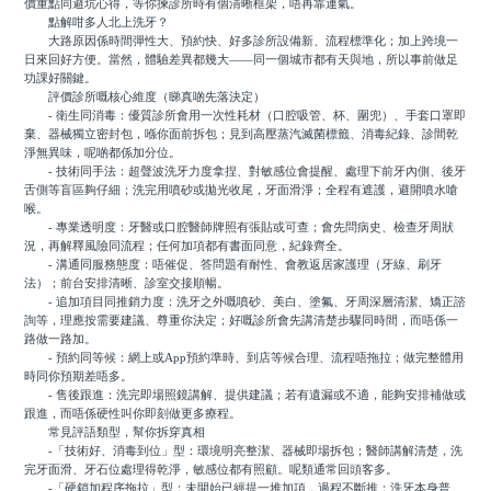
價重點同避坑心得，等你揀診所時有個清晰框架，唔再靠運氣。
點解咁多人北上洗牙？
大路原因係時間彈性大、預約快、好多診所設備新、流程標準化；加上跨境一
日來回好方便。當然，體驗差異都幾大——同一個城市都有天與地，所以事前做足
功課好關鍵。
評價診所嘅核心維度（睇真啲先落決定）
- 衛生同消毒：優質診所會用一次性耗材（口腔吸管、杯、圍兜）、手套口罩即
棄、器械獨立密封包，喺你面前拆包；見到高壓蒸汽滅菌標籤、消毒紀錄、診間乾
淨無異味，呢啲都係加分位。
- 技術同手法：超聲波洗牙力度拿捏、對敏感位會提醒、處理下前牙內側、後牙
舌側等盲區夠仔細；洗完用噴砂或拋光收尾，牙面滑淨；全程有遮護，避開噴水嗆
喉。
- 專業透明度：牙醫或口腔醫師牌照有張貼或可查；會先問病史、檢查牙周狀
況，再解釋風險同流程；任何加項都有書面同意，紀錄齊全。
- 溝通同服務態度：唔催促、答問題有耐性、會教返居家護理（牙線、刷牙
法）；前台安排清晰、診室交接順暢。
- 追加項目同推銷力度：洗牙之外嘅噴砂、美白、塗氟、牙周深層清潔、矯正諮
詢等，理應按需要建議、尊重你決定；好嘅診所會先講清楚步驟同時間，而唔係一
路做一路加。
- 預約同等候：網上或App預約準時、到店等候合理、流程唔拖拉；做完整體用
時同你預期差唔多。
- 售後跟進：洗完即場照鏡講解、提供建議；若有遺漏或不適，能夠安排補做或
跟進，而唔係硬性叫你即刻做更多療程。
常見評語類型，幫你拆穿真相
-「技術好、消毒到位」型：環境明亮整潔、器械即場拆包；醫師講解清楚，洗
完牙面滑、牙石位處理得乾淨，敏感位都有照顧。呢類通常回頭客多。
-「硬銷加程序拖拉」型：未開始已經提一堆加項，過程不斷推；洗牙本身普