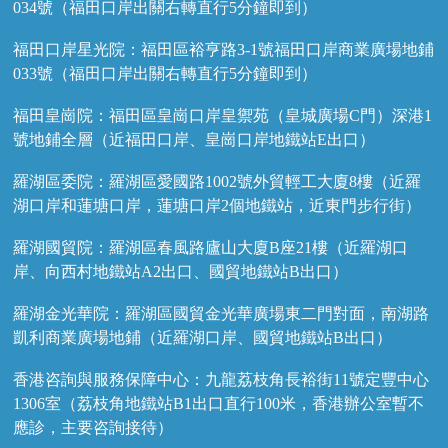
034號（福田口岸出關右轉直行5分鐘即到）
福田口岸星光院：福田區裕亨路3-1號福田口岸商業廣場地鋪
033號（福田口岸出關右轉直行5分鐘即到）
福田皇崗院：福田區皇崗口岸皇禦苑（皇城廣場C門）深港1
號地鋪全層（近福田口岸、皇崗口岸地鐵站E出口）
羅湖區委院：羅湖區愛國路1002號外貿輕工大廈8樓（近羅
湖口岸和蓮塘口岸，蓮塘口岸2個地鐵站，近東門步行街）
羅湖國貿院：羅湖區春風路廬山大廈B座21樓（近羅湖口
岸、向西村地鐵站A2出口、國貿地鐵站B出口）
羅湖金光華院：羅湖區國貿金光華廣場東二門對面，南湖路
凱利商業廣場地鋪（近羅湖口岸、國貿地鐵站B出口）
香港咨詢與服務保障中心：九龍荔枝角長裕街11號定豐中心
1306室（荔枝角地鐵站B1出口直行100米，香港辦公室暫不
應診，主要咨詢接待）