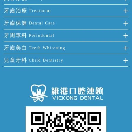
門牙缺失
前牙反頜
全瓷牙
牙齒治療
Treatment
多顆牙缺失
牙齒擁擠
烤瓷牙
補牙
牙齒保健
Dental Care
半口缺失
牙齒前突
氟斑牙
智齒
正確刷牙
牙周專科
Periodontal
全口缺失
牙齒稀疏
四環素牙
根管治療
全國愛牙日
牙周炎
牙齒美白
Teeth Whitening
活動假牙
拔牙
預防牙病
牙齦出血
冷光美白
兒童牙科
Child Dentistry
牙貼面
牙痛
牙科通識
牙齦炎
洗牙
蛀牙防蛀
口腔潰瘍
口腔異味
牙周病
超聲波潔牙
窩溝封閉
牙齒鬆動
噴砂潔牙
兒童正畸
牙齦萎縮
牙結石
牙外傷
牙菌斑
換牙護理
兒牙診療