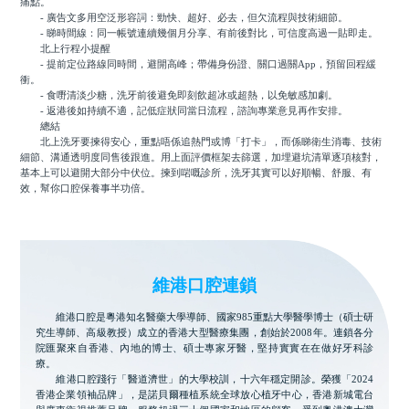
痛點。
- 廣告文多用空泛形容詞：勁快、超好、必去，但欠流程與技術細節。
- 睇時間線：同一帳號連續幾個月分享、有前後對比，可信度高過一貼即走。
北上行程小提醒
- 提前定位路線同時間，避開高峰；帶備身份證、關口過關App，預留回程緩
衝。
- 食嘢清淡少糖，洗牙前後避免即刻飲超冰或超熱，以免敏感加劇。
- 返港後如持續不適，記低症狀同當日流程，諮詢專業意見再作安排。
總結
北上洗牙要揀得安心，重點唔係追熱門或博「打卡」，而係睇衛生消毒、技術
細節、溝通透明度同售後跟進。用上面評價框架去篩選，加埋避坑清單逐項核對，
基本上可以避開大部分中伏位。揀到啱嘅診所，洗牙其實可以好順暢、舒服、有
效，幫你口腔保養事半功倍。
維港口腔連鎖
維港口腔是粵港知名醫藥大學導師、國家985重點大學醫學博士（碩士研
究生導師、高級教授）成立的香港大型醫療集團，創始於2008年。連鎖各分
院匯聚來自香港、內地的博士、碩士專家牙醫，堅持實實在在做好牙科診
療。
維港口腔踐行「醫道濟世」的大學校訓，十六年穩定開診。榮獲「2024
香港企業領袖品牌」，是諾貝爾種植系統全球放心植牙中心，香港新城電台