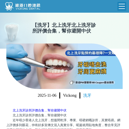
維港首頁
【
洗牙
】
北上洗牙北上洗牙診
所評價合集，幫你避開中伏
維港簡介
品牌介紹
收費標準
N
環境設備
收費總表
醫院新聞
醫生團隊
植牙收費
根管收費
門診時間
美學收費
2025-11-06
Vickong
洗牙
就醫指引
常規收費
北上洗牙診所評價合集，幫你避開中伏
箍牙收費
北上洗牙診所評價合集，幫你避開中伏
近年唔少香港人北上洗牙，想搵間乾淨、專業、唔硬銷嘅診所，其實唔易。網
上評價多到眼花，仲有好多宣傳文混入真實分享。呢篇就用貼地角度，整合常見評