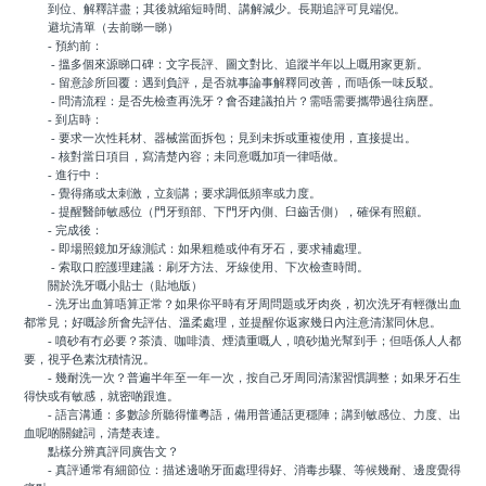
到位、解釋詳盡；其後就縮短時間、講解減少。長期追評可見端倪。
避坑清單（去前睇一睇）
- 預約前：
- 搵多個來源睇口碑：文字長評、圖文對比、追蹤半年以上嘅用家更新。
- 留意診所回覆：遇到負評，是否就事論事解釋同改善，而唔係一味反駁。
- 問清流程：是否先檢查再洗牙？會否建議拍片？需唔需要攜帶過往病歷。
- 到店時：
- 要求一次性耗材、器械當面拆包；見到未拆或重複使用，直接提出。
- 核對當日項目，寫清楚內容；未同意嘅加項一律唔做。
- 進行中：
- 覺得痛或太刺激，立刻講；要求調低頻率或力度。
- 提醒醫師敏感位（門牙頸部、下門牙內側、臼齒舌側），確保有照顧。
- 完成後：
- 即場照鏡加牙線測試：如果粗糙或仲有牙石，要求補處理。
- 索取口腔護理建議：刷牙方法、牙線使用、下次檢查時間。
關於洗牙嘅小貼士（貼地版）
- 洗牙出血算唔算正常？如果你平時有牙周問題或牙肉炎，初次洗牙有輕微出血
都常見；好嘅診所會先評估、溫柔處理，並提醒你返家幾日內注意清潔同休息。
- 噴砂有冇必要？茶漬、咖啡漬、煙漬重嘅人，噴砂拋光幫到手；但唔係人人都
要，視乎色素沈積情況。
- 幾耐洗一次？普遍半年至一年一次，按自己牙周同清潔習慣調整；如果牙石生
得快或有敏感，就密啲跟進。
- 語言溝通：多數診所聽得懂粵語，備用普通話更穩陣；講到敏感位、力度、出
血呢啲關鍵詞，清楚表達。
點樣分辨真評同廣告文？
- 真評通常有細節位：描述邊啲牙面處理得好、消毒步驟、等候幾耐、邊度覺得