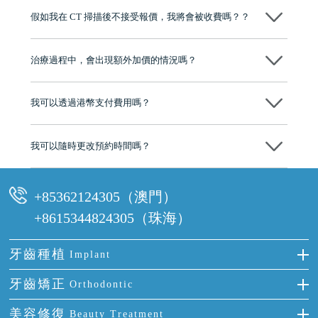
博士碩士高資歷牙醫，十七年穩定開診。榮獲「2024香港企業領袖品
假如我在 CT 掃描後不接受報價，我將會被收費嗎？？
牌」、「2025香港企業領袖品牌」，是諾貝爾種植系統全球放心植牙中
心，香港新城電台與廣東衛視推薦品牌
不會！只要未開始實際服務之前，你不會被收取任何費用。
至今已服務超過三十個國家和地區的顧客，受到粵港澳大灣區及周邊城
市市民極高的口碑評價及信任推薦 珠海、深圳設有八大分院，香港亦設
治療過程中，會出現額外加價的情況嗎？
有咨詢及服務保障中心，有任何問題都可以隨時預約免費咨詢，讓人十
分放心
不會，治療前我們會詳細說明治療方案及對應的價錢，顧客同意並簽字
後，我們才會正式進行診療服務
我可以透過港幣支付費用嗎？
可以。維港口腔會按照當日匯率轉算收取費用，而匯率會及時告知客人
我可以隨時更改預約時間嗎？
可以，請盡早通過wechat或whatsapp聯絡我們，告知我們你原本預約的
時間及資料，並且重新預約的日期及時段
+85362124305（澳門）
+8615344824305（珠海）
牙齒種植
Implant
種牙
牙齒矯正
Orthodontic
單顆牙缺失
隱形箍牙
美容修復
Beauty Treatment