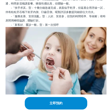
通，時間多花喺講套餐。睇落性價比高，但體驗一般。
-「快手求其」型：十幾分鐘急速完成，表面似乎乾淨，但返屋企用牙線一試，
仲有粒粒牙石喺下前牙內側、臼齒舌側。呢類評語多數提到細節位欠功夫。
-「服務友善、安排混亂」型：人好、笑容多，但預約時間唔準、等候耐；有時
房間周轉唔協調，體驗打折。
-「新客好、覆診一般」型：第一次招呼
立即預約