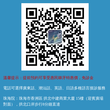
牙菌斑
換牙護理
兒牙診療
溫馨提示：提前預約可享受惠民睇牙特惠價，免診金
電話可選擇廣東話、潮汕話、英語、日語多種語言接診服務
珠海院：珠海市香洲區 拱北中建商業大廈 15樓（迎賓廣場
對面），拱北口岸步行8分鐘直達