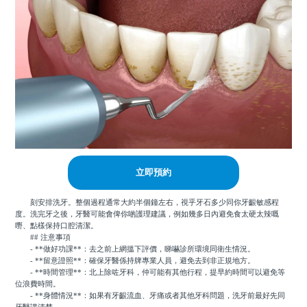
立即預約
刻安排洗牙。整個過程通常大約半個鐘左右，視乎牙石多少同你牙齦敏感程
度。洗完牙之後，牙醫可能會俾你啲護理建議，例如幾多日內避免食太硬太辣嘅
嘢、點樣保持口腔清潔。
## 注意事項
- **做好功課**：去之前上網搵下評價，睇嚇診所環境同衛生情況。
- **留意證照**：確保牙醫係持牌專業人員，避免去到非正規地方。
- **時間管理**：北上除咗牙科，仲可能有其他行程，提早約時間可以避免等
位浪費時間。
- **身體情況**：如果有牙齦流血、牙痛或者其他牙科問題，洗牙前最好先同
牙醫講清楚。