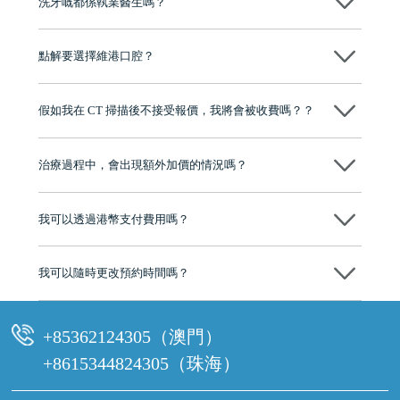
洗牙嘅都係執業醫生嗎？
係，維港口腔所有進行洗牙服務嘅人員，均係經專業培訓並持有執業資
格嘅牙科醫生。每位醫生喺臨床上都有豐富經驗，能根據客人嘅牙齒狀
點解要選擇維港口腔？
況制定合適嘅清潔方案，確保整個洗牙過程安全、衛生同專業，讓客人
可以放心接受治療。
維港口腔踐行「醫道濟世」的大學校訓，各分院匯聚來自香港、內地的
博士碩士高資歷牙醫，十七年穩定開診。榮獲「2024香港企業領袖品
假如我在 CT 掃描後不接受報價，我將會被收費嗎？？
牌」、「2025香港企業領袖品牌」，是諾貝爾種植系統全球放心植牙中
心，香港新城電台與廣東衛視推薦品牌
不會！只要未開始實際服務之前，你不會被收取任何費用。
至今已服務超過三十個國家和地區的顧客，受到粵港澳大灣區及周邊城
市市民極高的口碑評價及信任推薦 珠海、深圳設有八大分院，香港亦設
治療過程中，會出現額外加價的情況嗎？
有咨詢及服務保障中心，有任何問題都可以隨時預約免費咨詢，讓人十
分放心
不會，治療前我們會詳細說明治療方案及對應的價錢，顧客同意並簽字
後，我們才會正式進行診療服務
我可以透過港幣支付費用嗎？
可以。維港口腔會按照當日匯率轉算收取費用，而匯率會及時告知客人
我可以隨時更改預約時間嗎？
可以，請盡早通過wechat或whatsapp聯絡我們，告知我們你原本預約的
時間及資料，並且重新預約的日期及時段
+85362124305（澳門）
+8615344824305（珠海）