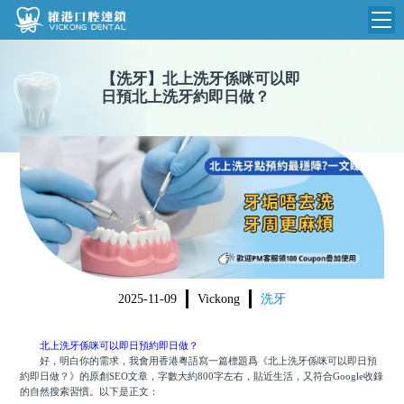
維港首頁
【
洗牙
】
北上洗牙係咪可以即
日預北上洗牙約即日做？
維港簡介
品牌介紹
收費標準
N
環境設備
收費總表
醫院新聞
醫生團隊
植牙收費
根管收費
門診時間
美學收費
2025-11-09
Vickong
洗牙
就醫指引
常規收費
北上洗牙係咪可以即日預約即日做？
箍牙收費
好，明白你的需求，我會用香港粵語寫一篇標題爲《北上洗牙係咪可以即日預
約即日做？》的原創SEO文章，字數大約800字左右，貼近生活，又符合Google收錄
的自然搜索習慣。以下是正文：