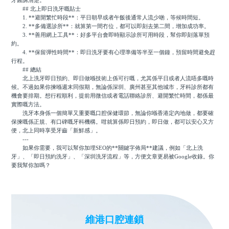
## 北上即日洗牙嘅貼士
1. **避開繁忙時段**：平日朝早或者午飯後通常人流少啲，等候時間短。
2. **多備選診所**：就算第一間冇位，都可以即刻去第二間，增加成功率。
3. **善用網上工具**：好多平台會即時顯示診所可用時段，幫你即刻落單預
約。
4. **保留彈性時間**：即日洗牙要有心理準備等半至一個鐘，預留時間避免趕
行程。
## 總結
北上洗牙即日預約、即日做喺技術上係可行嘅，尤其係平日或者人流唔多嘅時
候。不過如果你揀喺週末同假期，無論係深圳、廣州甚至其他城市，牙科診所都有
機會要排期。想行程順利，提前用微信或者電話聯絡診所、避開繁忙時間，都係最
實際嘅方法。
洗牙本身係一個簡單又重要嘅口腔保健環節，無論你喺香港定內地做，都要確
保揀嘅係正規、有口碑嘅牙科機構。咁就算係即日預約，即日做，都可以安心又方
便，北上同時享受牙齒「新鮮感」。
---
如果你需要，我可以幫你加埋SEO的**關鍵字佈局**建議，例如「北上洗
牙」、「即日預約洗牙」、「深圳洗牙流程」等，方便文章更易被Google收錄。你
要我幫你加嗎？
維港口腔連鎖