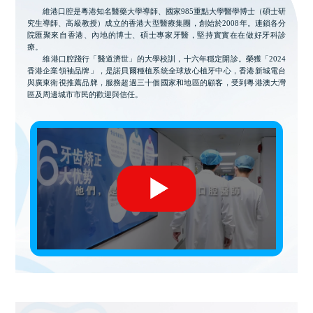
維港口腔是粵港知名醫藥大學導師、國家985重點大學醫學博士（碩士研
究生導師、高級教授）成立的香港大型醫療集團，創始於2008年。連鎖各分
院匯聚來自香港、內地的博士、碩士專家牙醫，堅持實實在在做好牙科診
療。
維港口腔踐行「醫道濟世」的大學校訓，十六年穩定開診。榮獲「2024
香港企業領袖品牌」，是諾貝爾種植系統全球放心植牙中心，香港新城電台
與廣東衛視推薦品牌，服務超過三十個國家和地區的顧客，受到粵港澳大灣
區及周邊城市市民的歡迎與信任。