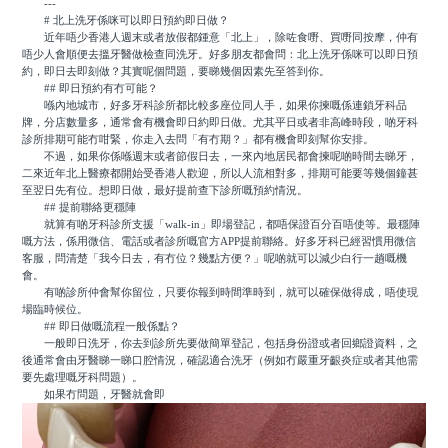
---
# 北上洗牙係咪可以即日預約即日做？
近年唔少香港人週末或者放假都鍾意「北上」，除咗食嘢、買嘢同按摩，仲有
唔少人會順便去搵牙醫做檢查同洗牙。好多朋友都會問：北上洗牙係咪可以即日預
約，即日去即刻做？其實呢個問題，要睇幾個因素先至答到你。
## 即日預約有冇可能？
喺內地城市，好多牙科診所都比較多座位同人手，如果你揀嘅係連鎖牙科品
牌，分店數量多，通常會有機會即日約即日做。尤其平日或者非高峰時段，啲牙科
診所排期可能冇咁緊，你走入去問「有冇期？」都有機會即刻幫你安排。
不過，如果你係喺週末或者節假日去，一來內地居民都會揀呢啲時間去睇牙，
二來近年北上醫療都開始受香港人歡迎，所以人流相對多，排期可能要等幾個鐘甚
至翌日先有位。想即日做，最好提前查下診所嘅預約情況。
## 提前聯絡更穩陣
就算有啲牙科診所支援「walk-in」即場登記，都唔保證百分百唔使等。最穩陣
嘅方法，係用微信、電話或者診所嘅官方APP提前聯絡。好多牙科已經習慣用微信
客服，問清楚「我今日去，有冇位？幾點方便？」呢啲就可以減少白行一趟嘅機
會。
有啲診所仲會幫你留位，只要你報到時間準時到，就可以確保做得成，唔使現
場臨時候位。
## 即日做嘅流程一般係點？
一般即日洗牙，你去到診所先要做簡單登記，包括身份證或者回鄉證資料，之
後通常會由牙醫睇一睇口腔情況，確認適合洗牙（例如冇嚴重牙齦炎症或者其他需
要先處理嘅牙科問題）。
如果冇問題，牙醫就會即