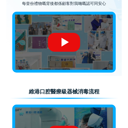
每壹份禮物嘅背後都係顧客對我哋嘅認可同安心
維港口腔醫療級器械消毒流程