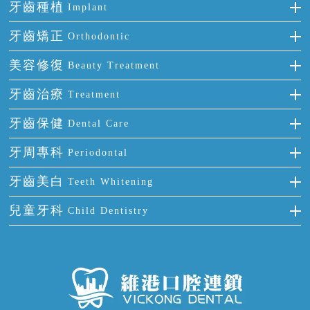
牙齒種植
Implant
種牙
牙齒矯正
Orthodontic
單顆牙缺失
隱形箍牙
美容修復
Beauty Treatment
門牙缺失
前牙反頜
全瓷牙
牙齒治療
Treatment
多顆牙缺失
牙齒擁擠
烤瓷牙
補牙
牙齒保健
Dental Care
半口缺失
牙齒前突
氟斑牙
智齒
正確刷牙
牙周專科
Periodontal
全口缺失
牙齒稀疏
四環素牙
根管治療
全國愛牙日
牙周炎
牙齒美白
Teeth Whitening
活動假牙
拔牙
預防牙病
牙齦出血
冷光美白
兒童牙科
Child Dentistry
牙貼面
牙痛
牙科通識
牙齦炎
洗牙
蛀牙防蛀
口腔潰瘍
口腔異味
牙周病
超聲波潔牙
窩溝封閉
牙齒鬆動
噴砂潔牙
兒童正畸
牙齦萎縮
牙結石
牙外傷