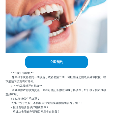
立即預約
**方便日後比較**
如果你下次再去同一間診所，或者去第二間，可以攞返之前嘅明細單比較，睇
下服務同流程有冇唔同。
3. **作為後續牙科紀錄**
明細單除咗有收費資訊，仲有可能記低你做過嘅牙科護理，對日後牙醫跟進檢
查好有用。
## 點樣確保有明細單？
去北上洗牙之前，不妨提早打電話或者微信問診所，問下：
- 佢哋會唔會提供詳細收費單？
- 單據上會唔會列明項目同埋各自收費？