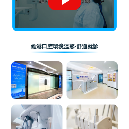
維港口腔環境溫馨·舒適就診