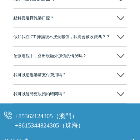
係，維港口腔所有進行洗牙服務嘅人員，均係經專業培訓並持有執業資
格嘅牙科醫生。每位醫生喺臨床上都有豐富經驗，能根據客人嘅牙齒狀
點解要選擇維港口腔？
況制定合適嘅清潔方案，確保整個洗牙過程安全、衛生同專業，讓客人
可以放心接受治療。
維港口腔踐行「醫道濟世」的大學校訓，各分院匯聚來自香港、內地的
博士碩士高資歷牙醫，十七年穩定開診。榮獲「2024香港企業領袖品
假如我在 CT 掃描後不接受報價，我將會被收費嗎？？
牌」、「2025香港企業領袖品牌」，是諾貝爾種植系統全球放心植牙中
心，香港新城電台與廣東衛視推薦品牌
不會！只要未開始實際服務之前，你不會被收取任何費用。
至今已服務超過三十個國家和地區的顧客，受到粵港澳大灣區及周邊城
市市民極高的口碑評價及信任推薦 珠海、深圳設有八大分院，香港亦設
治療過程中，會出現額外加價的情況嗎？
有咨詢及服務保障中心，有任何問題都可以隨時預約免費咨詢，讓人十
分放心
不會，治療前我們會詳細說明治療方案及對應的價錢，顧客同意並簽字
後，我們才會正式進行診療服務
我可以透過港幣支付費用嗎？
可以。維港口腔會按照當日匯率轉算收取費用，而匯率會及時告知客人
我可以隨時更改預約時間嗎？
可以，請盡早通過wechat或whatsapp聯絡我們，告知我們你原本預約的
時間及資料，並且重新預約的日期及時段
+85362124305（澳門）
+8615344824305（珠海）