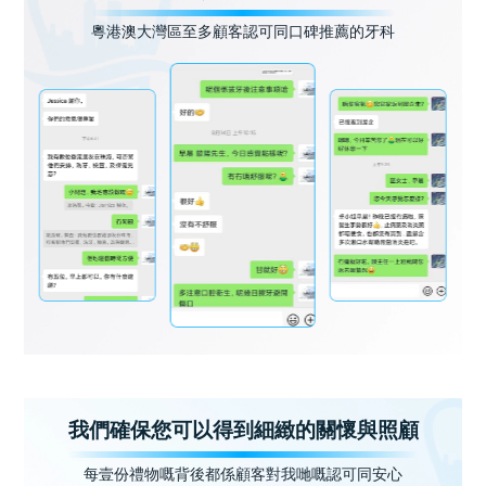
粵港澳大灣區至多顧客認可同口碑推薦的牙科
我們確保您可以得到細緻的關懷與照顧
每壹份禮物嘅背後都係顧客對我哋嘅認可同安心