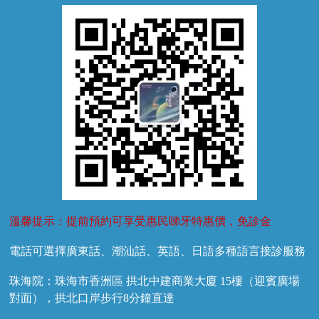
牙菌斑
換牙護理
兒牙診療
溫馨提示：提前預約可享受惠民睇牙特惠價，免診金
電話可選擇廣東話、潮汕話、英語、日語多種語言接診服務
珠海院：珠海市香洲區 拱北中建商業大廈 15樓（迎賓廣場
對面），拱北口岸步行8分鐘直達