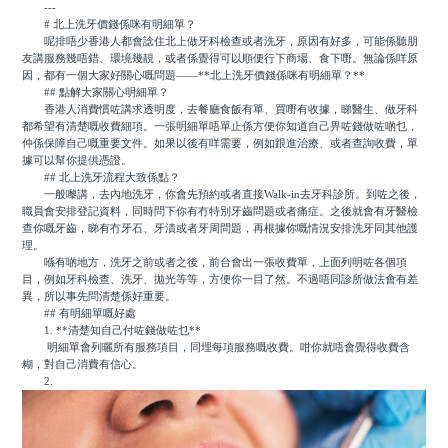
---
# 北上洗牙價錢係咪有明細單？
呢排唔少香港人都會諗住北上做牙科檢查或者洗牙，原因有好多，可能係聽朋
友講服務幾唔錯、環境幾靚，或者係覺得可以順便行下商場、食下嘢。無論係咩原
因，都有一個大家好關心嘅問題——**北上洗牙價錢係咪有明細單？**
## 點解大家關心明細單？
香港人消費慣咗講求透明度，去餐廳食飯有單、買嘢有收據，睇醫生、做牙科
都希望有清楚嘅收費細項。一張明細單唔單止係方便你知道自己畀咗錢做咗啲乜，
仲係保障自己嘅重要文件。如果以後有咩需要，例如跟進治療、或者查詢收費，單
據可以幫你提供憑證。
## 北上洗牙流程大致係點？
一般嚟講，去內地洗牙，你會先預約或者直接Walk-in去牙科診所。到咗之後，
職員會安排登記資料，同時問下你有冇特別牙齒問題或者痛症。之後就會有牙醫檢
查你嘅牙齒，睇有冇牙石、牙漬或者牙周問題，再根據你嘅情況安排洗牙同其他護
理。
喺有啲地方，洗牙之前或者之後，前台會出一張收費單，上面列明咗各個項
目，例如牙科檢查、洗牙、拋光等等，方便你一目了然。不過唔同診所做法會有差
異，所以事先問清楚係好重要。
## 有明細單嘅好處
1. **清楚知自己付咗錢做咗乜**
明細單會列曬所有服務項目，同埋每項服務嘅收費。咁你就唔會覺得收費含
糊，對自己消費有信心。
2.