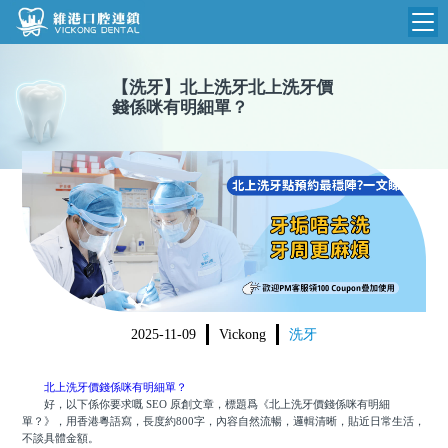
維港首頁
【
洗牙
】
北上洗牙北上洗牙價
錢係咪有明細單？
維港簡介
品牌介紹
收費標準
N
環境設備
收費總表
醫院新聞
醫生團隊
植牙收費
根管收費
門診時間
美學收費
2025-11-09
Vickong
洗牙
就醫指引
常規收費
北上洗牙價錢係咪有明細單？
箍牙收費
好，以下係你要求嘅 SEO 原創文章，標題爲《北上洗牙價錢係咪有明細
單？》，用香港粵語寫，長度約800字，內容自然流暢，邏輯清晰，貼近日常生活，
不談具體金額。