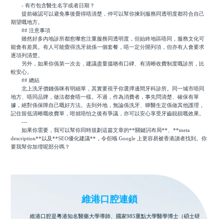
- 有冇包含醫生名字或者日期？
提前確認可以避免事後覺得唔清楚，仲可以幫你揀到服務同透明度都符合自己
期望嘅地方。
## 注意事項
雖然好多內地診所都愈嚟愈注重服務同透明度，但始終地區唔同，服務文化可
能會有差異。有人可能覺得洗牙就係一個套餐，唔一定分開列項，但亦有人會要求
逐項列清楚。
另外，如果你係第一次去，建議盡量搵啲有口碑、有清晰收費制度嘅診所，比
較安心。
## 總結
北上洗牙價錢係咪有明細單，其實要視乎你選擇邊間牙科診所。同一城市唔同
地方、唔同品牌，做法都會唔一樣。不過，作為消費者，事先問清楚、確保有單
據，絕對係保障自己嘅好方法。去到外地，無論係洗牙、睇醫生定係做其他護理，
記住留低清晰嘅收費單，咁就唔怕之後有爭議，亦可以安心享受牙齒靚靚嘅效果。
---
如果你需要，我可以幫你同時規劃這篇文章的**關鍵詞布局**、**meta
description**以及**SEO優化建議**，令佢喺 Google 上更容易被香港讀者找到。你
要我幫你加埋呢部分嗎？
維港口腔連鎖
維港口腔是粵港知名醫藥大學導師、國家985重點大學醫學博士（碩士研