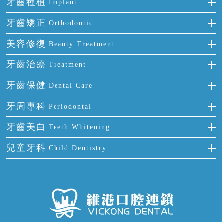
牙齒種植
Implant
種牙
牙齒矯正
Orthodontic
單顆牙缺失
隱形箍牙
美容修復
Beauty Treatment
門牙缺失
前牙反頜
全瓷牙
牙齒治療
Treatment
多顆牙缺失
牙齒擁擠
烤瓷牙
補牙
牙齒保健
Dental Care
半口缺失
牙齒前突
氟斑牙
智齒
正確刷牙
牙周專科
Periodontal
全口缺失
牙齒稀疏
四環素牙
根管治療
全國愛牙日
牙周炎
牙齒美白
Teeth Whitening
活動假牙
拔牙
預防牙病
牙齦出血
冷光美白
兒童牙科
Child Dentistry
牙貼面
牙痛
牙科通識
牙齦炎
洗牙
蛀牙防蛀
口腔潰瘍
口腔異味
牙周病
超聲波潔牙
窩溝封閉
牙齒鬆動
噴砂潔牙
兒童正畸
牙齦萎縮
牙結石
牙外傷