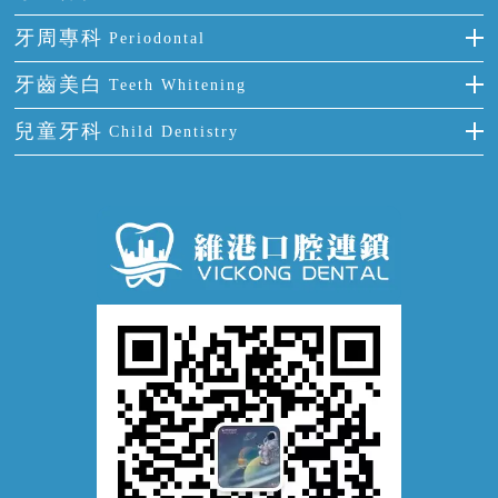
半口缺失
牙齒前突
氟斑牙
智齒
正確刷牙
牙周專科
Periodontal
全口缺失
牙齒稀疏
四環素牙
根管治療
全國愛牙日
牙周炎
牙齒美白
Teeth Whitening
活動假牙
拔牙
預防牙病
牙齦出血
冷光美白
兒童牙科
Child Dentistry
牙貼面
牙痛
牙科通識
牙齦炎
洗牙
蛀牙防蛀
口腔潰瘍
口腔異味
牙周病
超聲波潔牙
窩溝封閉
牙齒鬆動
噴砂潔牙
兒童正畸
牙齦萎縮
牙結石
牙外傷
牙菌斑
換牙護理
兒牙診療