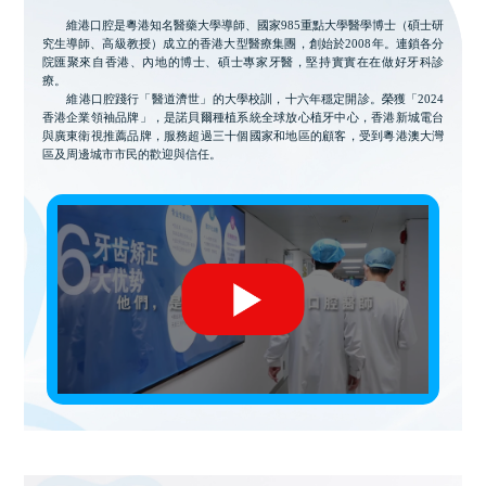
維港口腔是粵港知名醫藥大學導師、國家985重點大學醫學博士（碩士研
究生導師、高級教授）成立的香港大型醫療集團，創始於2008年。連鎖各分
院匯聚來自香港、內地的博士、碩士專家牙醫，堅持實實在在做好牙科診
療。
維港口腔踐行「醫道濟世」的大學校訓，十六年穩定開診。榮獲「2024
香港企業領袖品牌」，是諾貝爾種植系統全球放心植牙中心，香港新城電台
與廣東衛視推薦品牌，服務超過三十個國家和地區的顧客，受到粵港澳大灣
區及周邊城市市民的歡迎與信任。