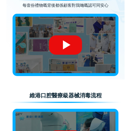
每壹份禮物嘅背後都係顧客對我哋嘅認可同安心
維港口腔醫療級器械消毒流程