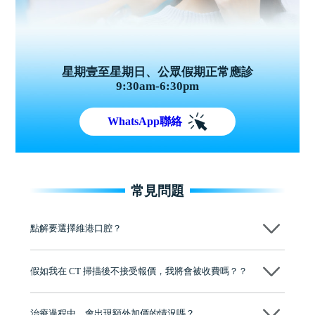
星期壹至星期日、公眾假期正常應診
9:30am-6:30pm
WhatsApp聯絡
常見問題
點解要選擇維港口腔？
維港口腔踐行「醫道濟世」的大學校訓，各分院匯聚來自香港、內地的
博士碩士高資歷牙醫，十七年穩定開診。榮獲「2024香港企業領袖品
假如我在 CT 掃描後不接受報價，我將會被收費嗎？？
牌」、「2025香港企業領袖品牌」，是諾貝爾種植系統全球放心植牙中
心，香港新城電台與廣東衛視推薦品牌
不會！只要未開始實際服務之前，你不會被收取任何費用。
至今已服務超過三十個國家和地區的顧客，受到粵港澳大灣區及周邊城
市市民極高的口碑評價及信任推薦 珠海、深圳設有八大分院，香港亦設
治療過程中，會出現額外加價的情況嗎？