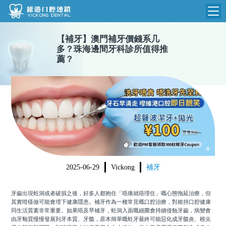
【
補牙
】
澳門補牙價錢系几
維港首頁
多？珠海邊間牙科診所值得推
薦？
維港簡介
品牌介紹
收費標準
N
環境設備
收費總表
醫院新聞
醫生團隊
植牙收費
根管收費
門診時間
美學收費
2025-06-29
Vickong
補牙
就醫指引
常規收費
牙齒出現蛀洞或者破損之後，好多人都抱住「唔痛就唔理住」嘅心態拖延治療，但
箍牙收費
其實咁樣做可能會埋下健康隱患。補牙作為一種常見嘅口腔治療，對維持口腔健康
同生活質素非常重要。如果唔及早補牙，蛀洞入面嘅細菌會持續侵蝕牙齒，病變會
由牙釉質慢慢發展到牙本質、牙髓，原本簡單嘅蛀牙最終可能惡化成牙髓炎、根尖