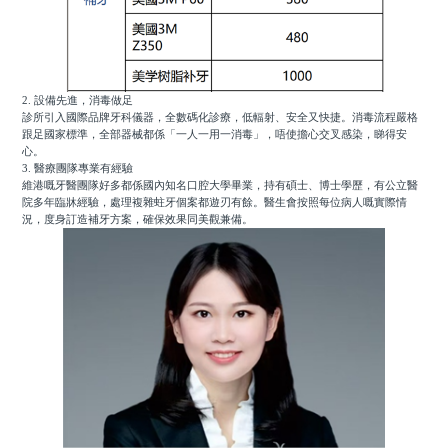
2. 設備先進，消毒做足
診所引入國際品牌牙科儀器，全數碼化診療，低輻射、安全又快捷。消毒流程嚴格
跟足國家標準，全部器械都係「一人一用一消毒」，唔使擔心交叉感染，睇得安
心。
3. 醫療團隊專業有經驗
維港嘅牙醫團隊好多都係國內知名口腔大學畢業，持有碩士、博士學歷，有公立醫
院多年臨牀經驗，處理複雜蛀牙個案都遊刃有餘。醫生會按照每位病人嘅實際情
況，度身訂造補牙方案，確保效果同美觀兼備。