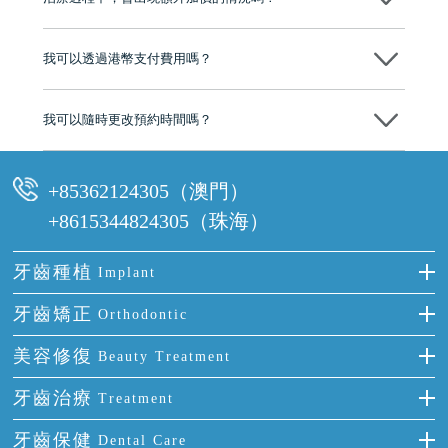
有咨詢及服務保障中心，有任何問題都可以隨時預約免費咨詢，讓人十
分放心
不會，治療前我們會詳細說明治療方案及對應的價錢，顧客同意並簽字
後，我們才會正式進行診療服務
我可以透過港幣支付費用嗎？
可以。維港口腔會按照當日匯率轉算收取費用，而匯率會及時告知客人
我可以隨時更改預約時間嗎？
可以，請盡早通過wechat或whatsapp聯絡我們，告知我們你原本預約的
時間及資料，並且重新預約的日期及時段
+85362124305（澳門）
+8615344824305（珠海）
牙齒種植
Implant
種牙
牙齒矯正
Orthodontic
單顆牙缺失
隱形箍牙
美容修復
Beauty Treatment
門牙缺失
前牙反頜
全瓷牙
牙齒治療
Treatment
多顆牙缺失
牙齒擁擠
烤瓷牙
補牙
牙齒保健
Dental Care