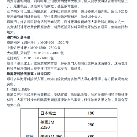
周炎等複雜問題。到時唔單止治療費用會大大增加，病人要承受嘅痛苦都會成倍上
升。嚴重嘅話，炎症仲可能擴散，甚至威脅生命。
及早補牙可以阻止病情惡化，維持口腔健康環境，兼且修復牙齒外觀。所以下次發
現牙齒有蛀洞或者缺損，記住要盡快睇牙醫補牙，唔好因小失大。
喺澳門，好多居民都會遇到牙齒問題，而補牙嘅收費就係大家最關心嘅地方之一。
其實澳門補牙收費會因應診所、所用嘅補牙材料同埋蛀牙情況有唔同，價錢差距都
幾大。
澳門補牙參考價：
樹脂補牙（細蛀牙）：MOP 800 - 1500/隻
中型蛀牙補牙：MOP 1500 - 2500/隻
大範圍蛀牙補牙：MOP 2500 - 4000/隻
嵌體補牙：MOP 3000 - 6000/隻
隨住「澳車北上」政策愈嚟愈方便，好多澳門人都開始選擇過珠海睇牙。珠海嘅牙
科診所補牙價錢大概平澳門三至五成左右，抵好多。
珠海牙科診所推薦：維港口腔
喺咁多珠海牙科診所入面，維港口腔就係好多澳門人嘅心水選擇，各方面表現都幾
突出。
1. 價錢合理透明
維港口腔用港式牙科收費模式，明碼實價，唔怕亂收費。診所提供唔同類型嘅補牙
材料，大家可以按自己嘅需要同預算揀啱自己嗰款，確保治療效果之餘，又唔會荷
包大出血。