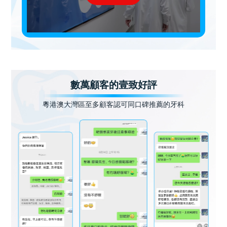
數萬顧客的壹致好評
粵港澳大灣區至多顧客認可同口碑推薦的牙科