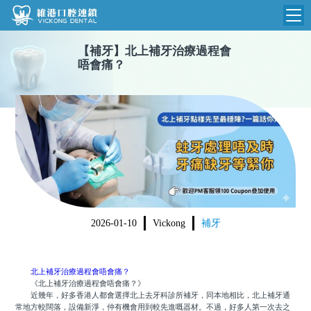
【
補牙
】
北上補牙治療過程會
維港首頁
唔會痛？
維港簡介
品牌介紹
收費標準
N
環境設備
收費總表
醫院新聞
醫生團隊
植牙收費
根管收費
門診時間
2026-01-10
Vickong
補牙
美學收費
就醫指引
常規收費
北上補牙治療過程會唔會痛？
箍牙收費
《北上補牙治療過程會唔會痛？》
近幾年，好多香港人都會選擇北上去牙科診所補牙，同本地相比，北上補牙通
常地方較闊落，設備新淨，仲有機會用到較先進嘅器材。不過，好多人第一次去之