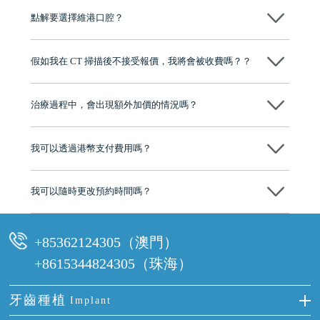
點解要選擇維港口腔？
維港口腔踐行「醫道濟世」的大學校訓，各分院匯聚來自香港、內地的
博士碩士高資歷牙醫，十七年穩定開診。榮獲「2024香港企業領袖品
假如我在 CT 掃描後不接受報價，我將會被收費嗎？？
牌」、「2025香港企業領袖品牌」，是諾貝爾種植系統全球放心植牙中
心，香港新城電台與廣東衛視推薦品牌
不會！只要未開始實際服務之前，你不會被收取任何費用。
至今已服務超過三十個國家和地區的顧客，受到粵港澳大灣區及周邊城
市市民極高的口碑評價及信任推薦 珠海、深圳設有八大分院，香港亦設
治療過程中，會出現額外加價的情況嗎？
有咨詢及服務保障中心，有任何問題都可以隨時預約免費咨詢，讓人十
分放心
不會，治療前我們會詳細說明治療方案及對應的價錢，顧客同意並簽字
後，我們才會正式進行診療服務
我可以透過港幣支付費用嗎？
可以。維港口腔會按照當日匯率轉算收取費用，而匯率會及時告知客人
我可以隨時更改預約時間嗎？
可以，請盡早通過wechat或whatsapp聯絡我們，告知我們你原本預約的
時間及資料，並且重新預約的日期及時段
+85362124305（澳門）
+8615344824305（珠海）
牙齒種植
Implant