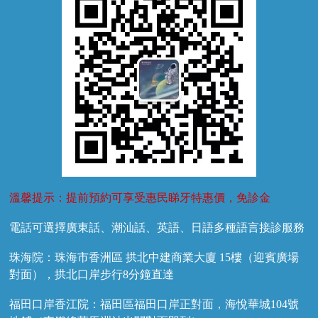
兒牙診療
溫馨提示：提前預約可享受惠民睇牙特惠價，免診金
電話可選擇廣東話、潮汕話、英語、日語多種語言接診服務
珠海院：珠海市香洲區 拱北中建商業大廈 15樓（迎賓廣場
對面），拱北口岸步行8分鐘直達
福田口岸香江院：福田區福田口岸正對面，海悅華城104號