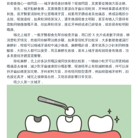
前都會擔心一個問題——補牙會唔會好痛呀？呢個問題，其實要從幾個方面去睇。
首先，補牙點解會痛，其實痛覺主要源自牙齒出現蛀洞，牙神經暴露或者受到
刺激。當牙醫要清除蛀牙位置嘅壞牙質，就要用牙鑽或者其他儀器，將感染嘅部分
去除。呢個過程，如果蛀洞唔算深入，通常痛感唔會太明顯，甚至有啲人只覺得有
震動同啲微微嘅不適。但如果蛀得深，接近牙神經或者已經發炎，就容易有較明顯
嘅痛。
喺北上補牙，一般牙醫都會先幫你檢查牙齒，用口腔 X 光片或者數字掃描，睇
清楚蛀牙情況，然後同你解釋治療步驟。如果發現蛀牙比較深，大多數都會建議打
麻醉針，咁樣可以喺補牙過程中減少痛感。麻醉嘅針感，通常就系少少針刺同輕微
酸脹，大部分人都可以接受，而且麻醉生效後，基本上補牙過程就唔會有痛感，頂
多系覺得牙鑽震震響響。
除咗麻醉，北上好多診所嘅設備同技術都比較新，一啲細小蛀牙可以用更精細
嘅儀器去修補，減少對牙齒健康部分嘅影響。呢個唔單止有助減輕痛感，仲可以保
持牙齒結構更加完整。牙科材料方面，亦有唔同類型選擇，例如樹脂補牙材料，顔
色接近真牙，補完之後睇落自然，又唔容易影響日常笑容。
唔少人第一次補牙，