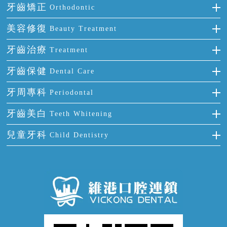
種牙
牙齒矯正
Orthodontic
單顆牙缺失
隱形箍牙
美容修復
Beauty Treatment
門牙缺失
前牙反頜
全瓷牙
牙齒治療
Treatment
多顆牙缺失
牙齒擁擠
烤瓷牙
補牙
牙齒保健
Dental Care
半口缺失
牙齒前突
氟斑牙
智齒
正確刷牙
牙周專科
Periodontal
全口缺失
牙齒稀疏
四環素牙
根管治療
全國愛牙日
牙周炎
牙齒美白
Teeth Whitening
活動假牙
拔牙
預防牙病
牙齦出血
冷光美白
兒童牙科
Child Dentistry
牙貼面
牙痛
牙科通識
牙齦炎
洗牙
蛀牙防蛀
口腔潰瘍
口腔異味
牙周病
超聲波潔牙
窩溝封閉
牙齒鬆動
噴砂潔牙
兒童正畸
牙齦萎縮
牙結石
牙外傷
牙菌斑
換牙護理