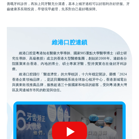
善嘅牙科診所，再加上同牙醫充分溝通，基本上補牙過程可以好順利亦好舒服。牙
齒健康系長期投資，早發現早處理，先系對自己最好嘅保障。
維港口腔連鎖
維港口腔是粵港知名醫藥大學導師、國家985重點大學醫學博士（碩士研
究生導師、高級教授）成立的香港大型醫療集團，創始於2008年。連鎖各分
院匯聚來自香港、內地的博士、碩士專家牙醫，堅持實實在在做好牙科診
療。
維港口腔踐行「醫道濟世」的大學校訓，十六年穩定開診。榮獲「2024
香港企業領袖品牌」，是諾貝爾種植系統全球放心植牙中心，香港新城電台
與廣東衛視推薦品牌，服務超過三十個國家和地區的顧客，受到粵港澳大灣
區及周邊城市市民的歡迎與信任。