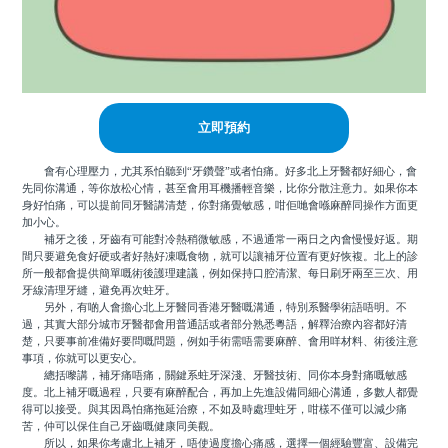
立即預約
會有心理壓力，尤其系怕聽到“牙鑽聲”或者怕痛。好多北上牙醫都好細心，會
先同你溝通，等你放松心情，甚至會用耳機播輕音樂，比你分散注意力。如果你本
身好怕痛，可以提前同牙醫講清楚，你對痛覺敏感，咁佢哋會喺麻醉同操作方面更
加小心。
補牙之後，牙齒有可能對冷熱稍微敏感，不過通常一兩日之內會慢慢好返。期
間只要避免食好硬或者好熱好凍嘅食物，就可以讓補牙位置有更好恢複。北上的診
所一般都會提供簡單嘅術後護理建議，例如保持口腔清潔、每日刷牙兩至三次、用
牙線清理牙縫，避免再次蛀牙。
另外，有啲人會擔心北上牙醫同香港牙醫嘅溝通，特別系醫學術語唔明。不
過，其實大部分城市牙醫都會用普通話或者部分熟悉粵語，解釋治療內容都好清
楚，只要事前准備好要問嘅問題，例如手術需唔需要麻醉、會用咩材料、術後注意
事項，你就可以更安心。
總括嚟講，補牙痛唔痛，關鍵系蛀牙深淺、牙醫技術、同你本身對痛嘅敏感
度。北上補牙嘅過程，只要有麻醉配合，再加上先進設備同細心溝通，多數人都覺
得可以接受。與其因爲怕痛拖延治療，不如及時處理蛀牙，咁樣不僅可以減少痛
苦，仲可以保住自己牙齒嘅健康同美觀。
所以，如果你考慮北上補牙，唔使過度擔心痛感，選擇一個經驗豐富、設備完