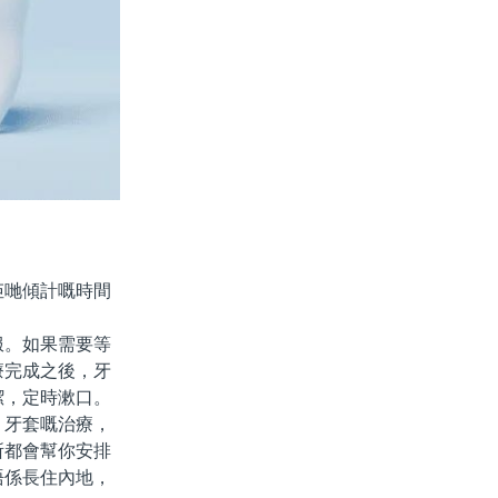
哋傾計嘅時間
。如果需要等
療完成之後，牙
潔，定時漱口。
牙套嘅治療，
所都會幫你安排
唔係長住內地，