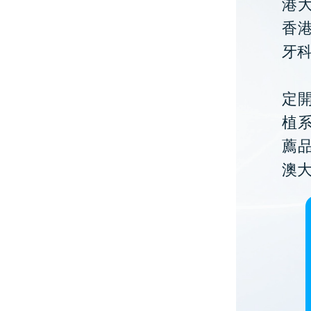
港大
香
牙
定開
植
薦
澳