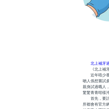
北上補牙
《北上補牙
近年唔少香港
啲人係想嘗試
親身試過嘅人
驚驚青青咁樣
首先，要計劃
所都會有官方