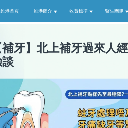
維港首頁
維港簡介
收費標準
醫生團隊
【
補牙
】
北上補牙過來人經
驗談