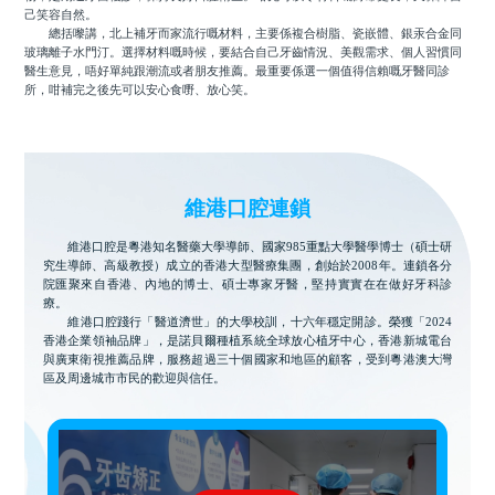
己笑容自然。
總括嚟講，北上補牙而家流行嘅材料，主要係複合樹脂、瓷嵌體、銀汞合金同
玻璃離子水門汀。選擇材料嘅時候，要結合自己牙齒情況、美觀需求、個人習慣同
醫生意見，唔好單純跟潮流或者朋友推薦。最重要係選一個值得信賴嘅牙醫同診
所，咁補完之後先可以安心食嘢、放心笑。
維港口腔連鎖
維港口腔是粵港知名醫藥大學導師、國家985重點大學醫學博士（碩士研
究生導師、高級教授）成立的香港大型醫療集團，創始於2008年。連鎖各分
院匯聚來自香港、內地的博士、碩士專家牙醫，堅持實實在在做好牙科診
療。
維港口腔踐行「醫道濟世」的大學校訓，十六年穩定開診。榮獲「2024
香港企業領袖品牌」，是諾貝爾種植系統全球放心植牙中心，香港新城電台
與廣東衛視推薦品牌，服務超過三十個國家和地區的顧客，受到粵港澳大灣
區及周邊城市市民的歡迎與信任。