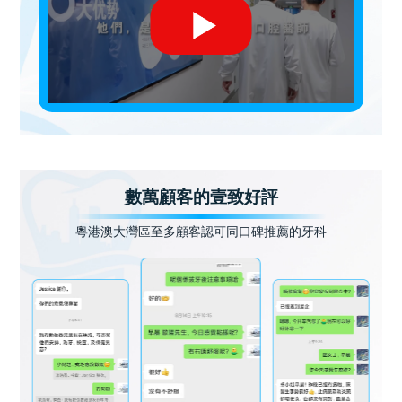
數萬顧客的壹致好評
粵港澳大灣區至多顧客認可同口碑推薦的牙科