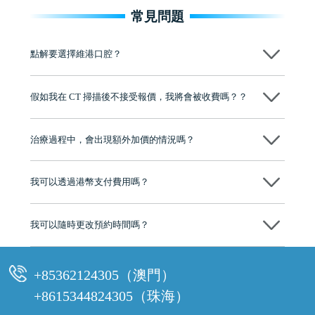
常見問題
點解要選擇維港口腔？
維港口腔踐行「醫道濟世」的大學校訓，各分院匯聚來自香港、內地的
博士碩士高資歷牙醫，十七年穩定開診。榮獲「2024香港企業領袖品
假如我在 CT 掃描後不接受報價，我將會被收費嗎？？
牌」、「2025香港企業領袖品牌」，是諾貝爾種植系統全球放心植牙中
心，香港新城電台與廣東衛視推薦品牌
不會！只要未開始實際服務之前，你不會被收取任何費用。
至今已服務超過三十個國家和地區的顧客，受到粵港澳大灣區及周邊城
市市民極高的口碑評價及信任推薦 珠海、深圳設有八大分院，香港亦設
治療過程中，會出現額外加價的情況嗎？
有咨詢及服務保障中心，有任何問題都可以隨時預約免費咨詢，讓人十
分放心
不會，治療前我們會詳細說明治療方案及對應的價錢，顧客同意並簽字
後，我們才會正式進行診療服務
我可以透過港幣支付費用嗎？
可以。維港口腔會按照當日匯率轉算收取費用，而匯率會及時告知客人
我可以隨時更改預約時間嗎？
可以，請盡早通過wechat或whatsapp聯絡我們，告知我們你原本預約的
時間及資料，並且重新預約的日期及時段
+85362124305（澳門）
+8615344824305（珠海）