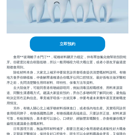
立即預約
會用**玻璃離子水門汀**，呢種材料黐牙力穩定，仲有釋放氟化物幫助預防蛀
牙。但硬度比複合樹脂低啲，所以一般用喺咬力唔大嘅位置，或者小朋友牙齒過渡
期都會用到。
除咗材料本身，大家北上補牙仲要留意診所會唔會提供清楚嘅材料說明。有啲
地方會畀你睇樣板，仲會解釋邊種適合你嘅牙位同口腔情況。最好係每次做牙醫程
序之前，先問清楚醫生用咩材料、咩特性、保養方法等資料。
去大陸做牙，可能同香港有啲細節唔同，例如消毒流程嘅標准、用料來源渠
道、同醫生溝通嘅方式。建議大家提前預約，畀自己多啲時間了解同比較，避免臨
時決定而冇足夠信息。畢竟補牙唔係一次就完事，仲要考慮未來幾年甚至更耐嘅使
用情況。
另外，有啲人關心北上補牙啲材料係咪進口，或者係內地生産。其實唔同診所
會用唔同牌子，有啲係國際品牌，有啲係國産高端産品。只要診所正規、材料來源
可靠，有檢測報告，基本都可以放心。口碑好、經驗豐富嘅醫生，亦會根據你嘅牙
齒情況建議最合適嘅材料。
日常護理方面，無論用咩材料補牙，都要注意減少食用過硬或者黏性好大嘅食
物，定期返牙醫複診，保持良好口腔衛生。咁先可以令材料嘅壽命更長，又保障自