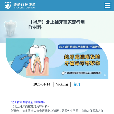
維港首頁
【
補牙
】
北上補牙而家流行用
咩材料
維港簡介
品牌介紹
收費標準
N
環境設備
收費總表
醫院新聞
醫生團隊
植牙收費
根管收費
門診時間
美學收費
2026-01-14
Vickong
補牙
就醫指引
常規收費
箍牙收費
北上補牙而家流行用咩材料
《北上補牙而家流行用咩材料》
近幾年，好多香港人都會選擇北上補牙，原因各有不同，有啲人係因爲方便，