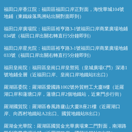
福田口岸香江院：福田區福田口岸正對面，海悅華城104號
地鋪（東鐵線落馬洲站出關對面即到）
福田口岸廣場院：福田區裕亨路3-1號福田口岸商業廣場地鋪
034號（福田口岸出關右轉直行5分鐘即到）
福田口岸星光院：福田區裕亨路3-1號福田口岸商業廣場地鋪
033號（福田口岸出關右轉直行5分鐘即到）
福田皇崗院：福田區皇崗口岸皇禦苑（皇城廣場C門）深港1
號地鋪全層（近福田口岸、皇崗口岸地鐵站E出口）
羅湖區委院：羅湖區愛國路1002號外貿輕工大廈8樓（近羅
湖口岸和蓮塘口岸，蓮塘口岸2個地鐵站，近東門步行街）
羅湖國貿院：羅湖區春風路廬山大廈B座21樓（近羅湖口
岸、向西村地鐵站A2出口、國貿地鐵站B出口）
羅湖金光華院：羅湖區國貿金光華廣場東二門對面，南湖路