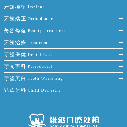
牙齒種植
Implant
種牙
牙齒矯正
Orthodontic
單顆牙缺失
隱形箍牙
美容修復
Beauty Treatment
門牙缺失
前牙反頜
全瓷牙
牙齒治療
Treatment
多顆牙缺失
牙齒擁擠
烤瓷牙
補牙
牙齒保健
Dental Care
半口缺失
牙齒前突
氟斑牙
智齒
正確刷牙
牙周專科
Periodontal
全口缺失
牙齒稀疏
四環素牙
根管治療
全國愛牙日
牙周炎
牙齒美白
Teeth Whitening
活動假牙
拔牙
預防牙病
牙齦出血
冷光美白
兒童牙科
Child Dentistry
牙貼面
牙痛
牙科通識
牙齦炎
洗牙
蛀牙防蛀
口腔潰瘍
口腔異味
牙周病
超聲波潔牙
窩溝封閉
牙齒鬆動
噴砂潔牙
兒童正畸
牙齦萎縮