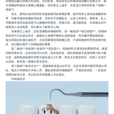
有啲想試嚇大陸嘅牙科技術。去到對面，除咗留意診所嘅環境同醫生資曆之外，補
牙用嘅材料都係大家關心嘅重點。咁而家北上補牙，究竟流行用咩材料呢？我哋一
齊睇下。
首先，要明白補牙材料對牙齒健康同效果嘅影響。補牙唔單止係填返個窿咁簡
單，仲要考慮材料嘅耐用程度、同原本牙色嘅配合，以及口腔衛生。喺香港，私人
牙醫通常會同你講清楚可以揀嘅材料類型；而喺大陸，選項都算多，但有啲名詞可
能香港人未必熟悉，所以事先了解會安心啲。
而家喺北上補牙，比較普遍嘅有幾種材料。第一種就係**複合樹脂**。呢種材
料顔色可以好接近真牙，修複好之後幾乎睇唔出邊度補過，而且黐牙嘅效能唔錯。
複合樹脂比較適合補前牙，尤其需要重視美觀嘅位置。不過呢種材料對技術要求較
高，所以醫生嘅手工同經驗都好重要。
第二種係**瓷嵌體**或者叫**瓷貼面**。呢種材料主要係瓷粉壓制而成，硬度
同耐用度好高，顔色同真牙好自然，唔容易染色，適合用喺後牙或者咀嚼力較大嘅
位置。做呢類修複通常需要牙齒先做少少打磨，再送去牙模室制作，到第二次就可
以安裝，耐用度一般幾年甚至更長。
第三種係**銀汞合金**。呢種喺香港過去好常見，但近年因爲外觀同爭議少用
咗。喺北方有啲地方仲有人用，優點係堅固同價錢親民，不過顔色唔靚，一笑就容
易睇到銀色位置，所以對追求美觀嘅人未必適合。
仲有啲診所