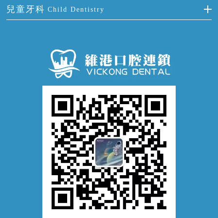
預防牙病
牙齦出血
冷光美白
兒童牙科
Child Dentistry
牙貼面
牙痛
牙科通識
牙齦炎
洗牙
蛀牙防蛀
口腔潰瘍
口腔異味
牙周病
超聲波潔牙
窩溝封閉
牙齒鬆動
噴砂潔牙
兒童正畸
牙齦萎縮
牙結石
牙外傷
牙菌斑
換牙護理
兒牙診療