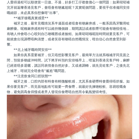
人覺得過程可以順便當一日遊。不過，好多打工仔都會擔心一個問題：如果啱啱補
完牙就返嚟香港見客戶，會唔會有啲尴尬呢？其實呢個問題，要視乎你准備同安排
嘅細節，未必真系你想像咁“出事”。
**補牙後嘅真實感受**
補牙之後，最常見嘅情況系半邊面或者咀會有啲麻痹感，一般系因爲牙醫用咗
麻醉藥。呢種麻痹感有時可以維持幾個鍾，期間講話或者飲嘢可能會有啲怪怪地，
有啲人仲會唔小心咬到自己啲嘴唇或者臉頰。如果啱啱喺呢段時間就要見客戶，可
能就會出現講嘢唔夠清楚，或者笑容有啲唔自然嘅情況，咁自信心自然會受到影
響。
**北上補牙嘅時間安排**
如果你真系需要補牙，但又唔想影響見客戶，最簡單方法就系喺補牙同見面之
間，預留多啲緩沖時間。試下將牙科預約安排喺早上，咁返到香港見客戶時，麻醉
已經差唔多退曬，講話同表情會自然好多。又或者調轉，就先見咗客戶，之後先北
上補牙，咁就完全唔會有“尴尬”嘅問題。
**注意飲食同口腔狀態**
補牙之後，口腔內部有時會有輕微酸軟感，尤其系食硬嘢時會覺得唔舒服。如
果你要見客戶，而見面地點有可能要一齊食嘢，就最好先揀啲較軟、容易咬嘅食
物，避免因爲食得慢或者畀人發現你食嘢唔自然而令氣氛變得奇怪。