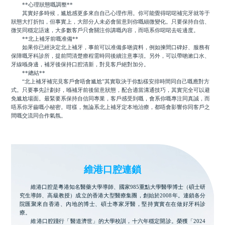
**心理狀態嘅調整**
其實好多時候，尴尬感更多來自自己心理作用。你可能覺得啱啱補完牙就等于
狀態大打折扣，但事實上，大部分人未必會留意到你嘅細微變化。只要保持自信、
微笑同穩定語速，大多數客戶只會關注你講嘅內容，而唔系你啱啱去咗邊度。
**北上補牙前嘅准備**
如果你已經決定北上補牙，事前可以准備多啲資料，例如揀間口碑好、服務有
保障嘅牙科診所，提前問清楚療程需時同後續注意事項。另外，可以帶啲漱口水、
牙線喺身邊，補牙後保持口腔清新，對見客戶絕對加分。
**總結**
“北上補牙補完見客戶會唔會尴尬”其實取決于你點樣安排時間同自己嘅應對方
式。只要事先計劃好，喺補牙前後留意狀態，配合適當溝通技巧，其實完全可以避
免尴尬場面。最緊要系保持自信同專業，客戶感受到嘅，會系你嘅專注同真誠，而
唔系你牙齒嘅小秘密。咁樣，無論系北上補牙定本地治療，都唔會影響你同客戶之
間嘅交流同合作氣氛。
維港口腔連鎖
維港口腔是粵港知名醫藥大學導師、國家985重點大學醫學博士（碩士研
究生導師、高級教授）成立的香港大型醫療集團，創始於2008年。連鎖各分
院匯聚來自香港、內地的博士、碩士專家牙醫，堅持實實在在做好牙科診
療。
維港口腔踐行「醫道濟世」的大學校訓，十六年穩定開診。榮獲「2024