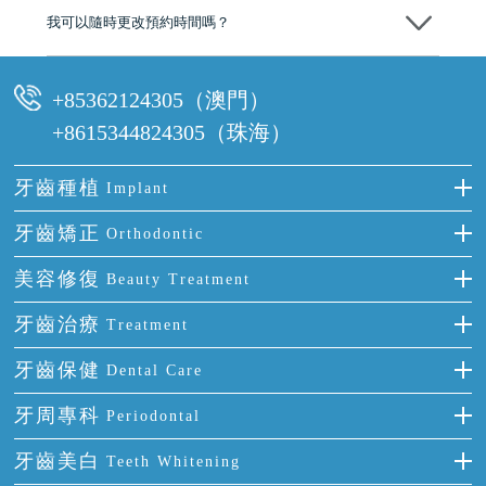
我可以隨時更改預約時間嗎？
可以，請盡早通過wechat或whatsapp聯絡我們，告知我們你原本預約的
時間及資料，並且重新預約的日期及時段
+85362124305（澳門）
+8615344824305（珠海）
牙齒種植
Implant
種牙
牙齒矯正
Orthodontic
單顆牙缺失
隱形箍牙
美容修復
Beauty Treatment
門牙缺失
前牙反頜
全瓷牙
牙齒治療
Treatment
多顆牙缺失
牙齒擁擠
烤瓷牙
補牙
牙齒保健
Dental Care
半口缺失
牙齒前突
氟斑牙
智齒
正確刷牙
牙周專科
Periodontal
全口缺失
牙齒稀疏
四環素牙
根管治療
全國愛牙日
牙周炎
牙齒美白
Teeth Whitening
活動假牙
拔牙