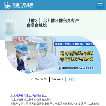
維港首頁
【
補牙
】
北上補牙補完見客戶
會唔會尴尬
維港簡介
品牌介紹
收費標準
N
環境設備
收費總表
醫院新聞
醫生團隊
植牙收費
根管收費
門診時間
美學收費
2026-01-20
Vickong
補牙
就醫指引
常規收費
箍牙收費
北上補牙補完見客戶會唔會尴尬
《北上補牙補完見客戶會唔會尴尬》
近幾年，唔少香港人會選擇北上補牙，一來系度數相比本地多選擇，二來有啲