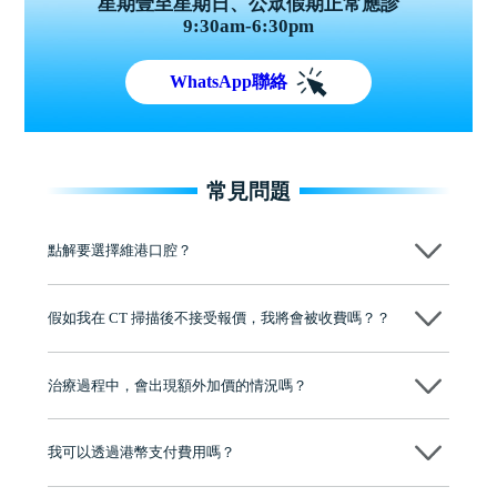
星期壹至星期日、公眾假期正常應診
9:30am-6:30pm
WhatsApp聯絡
常見問題
點解要選擇維港口腔？
維港口腔踐行「醫道濟世」的大學校訓，各分院匯聚來自香港、內地的
博士碩士高資歷牙醫，十七年穩定開診。榮獲「2024香港企業領袖品
假如我在 CT 掃描後不接受報價，我將會被收費嗎？？
牌」、「2025香港企業領袖品牌」，是諾貝爾種植系統全球放心植牙中
心，香港新城電台與廣東衛視推薦品牌
不會！只要未開始實際服務之前，你不會被收取任何費用。
至今已服務超過三十個國家和地區的顧客，受到粵港澳大灣區及周邊城
市市民極高的口碑評價及信任推薦 珠海、深圳設有八大分院，香港亦設
治療過程中，會出現額外加價的情況嗎？
有咨詢及服務保障中心，有任何問題都可以隨時預約免費咨詢，讓人十
分放心
不會，治療前我們會詳細說明治療方案及對應的價錢，顧客同意並簽字
後，我們才會正式進行診療服務
我可以透過港幣支付費用嗎？
可以。維港口腔會按照當日匯率轉算收取費用，而匯率會及時告知客人