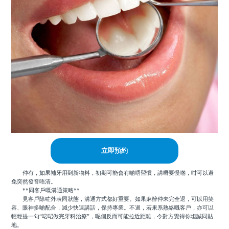
立即預約
仲有，如果補牙用到新物料，初期可能會有啲唔習慣，講嘢要慢啲，咁可以避
免突然發音唔清。
**同客戶嘅溝通策略**
見客戶除咗外表同狀態，溝通方式都好重要。如果麻醉仲未完全退，可以用笑
容、眼神多啲配合，減少快速講話，保持專業。不過，若果系熟絡嘅客戶，亦可以
輕輕提一句“啱啱做完牙科治療”，呢個反而可能拉近距離，令對方覺得你坦誠同貼
地。