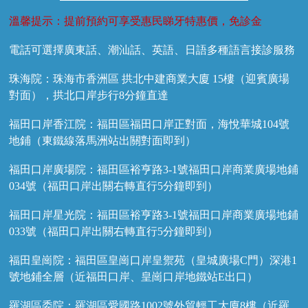
溫馨提示：提前預約可享受惠民睇牙特惠價，免診金
電話可選擇廣東話、潮汕話、英語、日語多種語言接診服務
珠海院：珠海市香洲區 拱北中建商業大廈 15樓（迎賓廣場
對面），拱北口岸步行8分鐘直達
福田口岸香江院：福田區福田口岸正對面，海悅華城104號
地鋪（東鐵線落馬洲站出關對面即到）
福田口岸廣場院：福田區裕亨路3-1號福田口岸商業廣場地鋪
034號（福田口岸出關右轉直行5分鐘即到）
福田口岸星光院：福田區裕亨路3-1號福田口岸商業廣場地鋪
033號（福田口岸出關右轉直行5分鐘即到）
福田皇崗院：福田區皇崗口岸皇禦苑（皇城廣場C門）深港1
號地鋪全層（近福田口岸、皇崗口岸地鐵站E出口）
羅湖區委院：羅湖區愛國路1002號外貿輕工大廈8樓（近羅