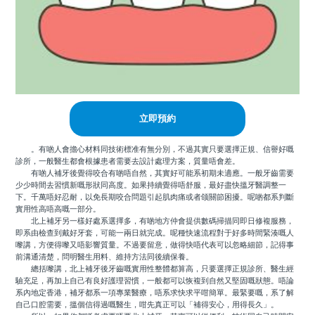
立即預約
。有啲人會擔心材料同技術標准有無分別，不過其實只要選擇正規、信譽好嘅
診所，一般醫生都會根據患者需要去設計處理方案，質量唔會差。
有啲人補牙後覺得咬合有啲唔自然，其實好可能系初期未適應。一般牙齒需要
少少時間去習慣新嘅形狀同高度。如果持續覺得唔舒服，最好盡快搵牙醫調整一
下。千萬唔好忍耐，以免長期咬合問題引起肌肉痛或者颌關節困擾。呢啲都系判斷
實用性高唔高嘅一部分。
北上補牙另一樣好處系選擇多，有啲地方仲會提供數碼掃描同即日修複服務，
即系由檢查到戴好牙套，可能一兩日就完成。呢種快速流程對于好多時間緊湊嘅人
嚟講，方便得嚟又唔影響質量。不過要留意，做得快唔代表可以忽略細節，記得事
前溝通清楚，問明醫生用料、維持方法同後續保養。
總括嚟講，北上補牙後牙齒嘅實用性整體都算高，只要選擇正規診所、醫生經
驗充足，再加上自己有良好護理習慣，一般都可以恢複到自然又堅固嘅狀態。唔論
系內地定香港，補牙都系一項專業醫療，唔系求快求平咁簡單。最緊要嘅，系了解
自己口腔需要，搵個信得過嘅醫生，咁先真正可以「補得安心，用得長久」。