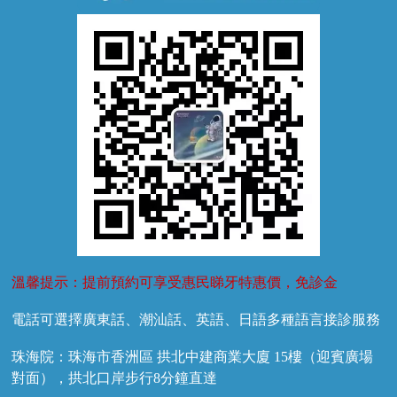
牙外傷
牙菌斑
換牙護理
兒牙診療
溫馨提示：提前預約可享受惠民睇牙特惠價，免診金
電話可選擇廣東話、潮汕話、英語、日語多種語言接診服務
珠海院：珠海市香洲區 拱北中建商業大廈 15樓（迎賓廣場
對面），拱北口岸步行8分鐘直達