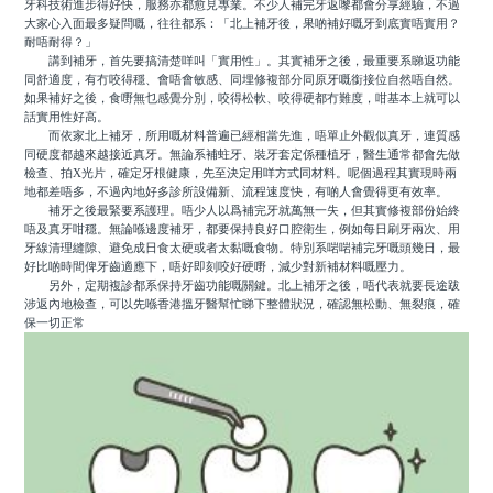
牙科技術進步得好快，服務亦都愈見專業。不少人補完牙返嚟都會分享經驗，不過
大家心入面最多疑問嘅，往往都系：「北上補牙後，果啲補好嘅牙到底實唔實用？
耐唔耐得？」
講到補牙，首先要搞清楚咩叫「實用性」。其實補牙之後，最重要系睇返功能
同舒適度，有冇咬得穩、會唔會敏感、同埋修複部分同原牙嘅銜接位自然唔自然。
如果補好之後，食嘢無乜感覺分別，咬得松軟、咬得硬都冇難度，咁基本上就可以
話實用性好高。
而依家北上補牙，所用嘅材料普遍已經相當先進，唔單止外觀似真牙，連質感
同硬度都越來越接近真牙。無論系補蛀牙、裝牙套定係種植牙，醫生通常都會先做
檢查、拍X光片，確定牙根健康，先至決定用咩方式同材料。呢個過程其實現時兩
地都差唔多，不過內地好多診所設備新、流程速度快，有啲人會覺得更有效率。
補牙之後最緊要系護理。唔少人以爲補完牙就萬無一失，但其實修複部份始終
唔及真牙咁穩。無論喺邊度補牙，都要保持良好口腔衛生，例如每日刷牙兩次、用
牙線清理縫隙、避免成日食太硬或者太黏嘅食物。特別系啱啱補完牙嘅頭幾日，最
好比啲時間俾牙齒適應下，唔好即刻咬好硬嘢，減少對新補材料嘅壓力。
另外，定期複診都系保持牙齒功能嘅關鍵。北上補牙之後，唔代表就要長途跋
涉返內地檢查，可以先喺香港搵牙醫幫忙睇下整體狀況，確認無松動、無裂痕，確
保一切正常