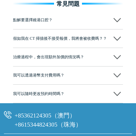
常見問題
點解要選擇維港口腔？
維港口腔踐行「醫道濟世」的大學校訓，各分院匯聚來自香港、內地的
博士碩士高資歷牙醫，十七年穩定開診。榮獲「2024香港企業領袖品
假如我在 CT 掃描後不接受報價，我將會被收費嗎？？
牌」、「2025香港企業領袖品牌」，是諾貝爾種植系統全球放心植牙中
心，香港新城電台與廣東衛視推薦品牌
不會！只要未開始實際服務之前，你不會被收取任何費用。
至今已服務超過三十個國家和地區的顧客，受到粵港澳大灣區及周邊城
市市民極高的口碑評價及信任推薦 珠海、深圳設有八大分院，香港亦設
治療過程中，會出現額外加價的情況嗎？
有咨詢及服務保障中心，有任何問題都可以隨時預約免費咨詢，讓人十
分放心
不會，治療前我們會詳細說明治療方案及對應的價錢，顧客同意並簽字
後，我們才會正式進行診療服務
我可以透過港幣支付費用嗎？
可以。維港口腔會按照當日匯率轉算收取費用，而匯率會及時告知客人
我可以隨時更改預約時間嗎？
可以，請盡早通過wechat或whatsapp聯絡我們，告知我們你原本預約的
時間及資料，並且重新預約的日期及時段
+85362124305（澳門）
+8615344824305（珠海）