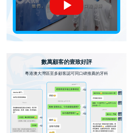
數萬顧客的壹致好評
粵港澳大灣區至多顧客認可同口碑推薦的牙科