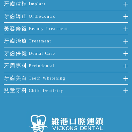
牙齒種植
Implant
種牙
牙齒矯正
Orthodontic
單顆牙缺失
隱形箍牙
美容修復
Beauty Treatment
門牙缺失
前牙反頜
全瓷牙
牙齒治療
Treatment
多顆牙缺失
牙齒擁擠
烤瓷牙
補牙
牙齒保健
Dental Care
半口缺失
牙齒前突
氟斑牙
智齒
正確刷牙
牙周專科
Periodontal
全口缺失
牙齒稀疏
四環素牙
根管治療
全國愛牙日
牙周炎
牙齒美白
Teeth Whitening
活動假牙
拔牙
預防牙病
牙齦出血
冷光美白
兒童牙科
Child Dentistry
牙貼面
牙痛
牙科通識
牙齦炎
洗牙
蛀牙防蛀
口腔潰瘍
口腔異味
牙周病
超聲波潔牙
窩溝封閉
牙齒鬆動
噴砂潔牙
兒童正畸
牙齦萎縮
牙結石