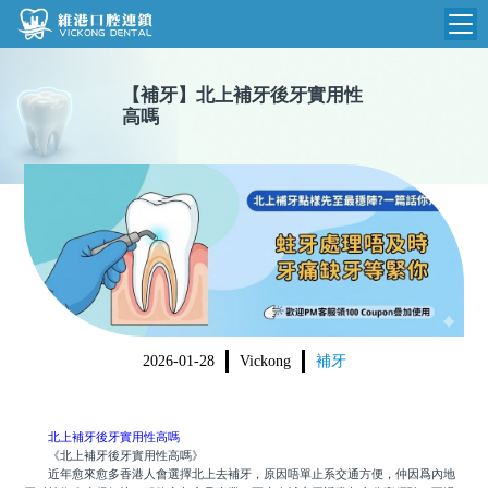
維港首頁
【
補牙
】
北上補牙後牙實用性
高嗎
維港簡介
品牌介紹
收費標準
N
環境設備
收費總表
醫院新聞
醫生團隊
植牙收費
根管收費
門診時間
美學收費
2026-01-28
Vickong
補牙
就醫指引
常規收費
箍牙收費
北上補牙後牙實用性高嗎
《北上補牙後牙實用性高嗎》
近年愈來愈多香港人會選擇北上去補牙，原因唔單止系交通方便，仲因爲內地