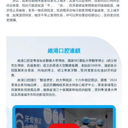
所以，如果你都喺考慮要唔要北上補牙，其實可以從便利、技術同自己時間安
排去衡量。唔好只聽朋友講「平」、「快」，而系要睇返整體療效同後續維護。補
牙唔止系修複，更系一種長期投資，投資嘅系你每日都要用嘅牙齒健康。北上補牙
後，如果護理得當，啲牙不單止實用性高，仲可以幫你重拾咀嚼信心，笑得更自然
更燦爛。
維港口腔連鎖
維港口腔是粵港知名醫藥大學導師、國家985重點大學醫學博士（碩士研
究生導師、高級教授）成立的香港大型醫療集團，創始於2008年。連鎖各分
院匯聚來自香港、內地的博士、碩士專家牙醫，堅持實實在在做好牙科診
療。
維港口腔踐行「醫道濟世」的大學校訓，十六年穩定開診。榮獲「2024
香港企業領袖品牌」，是諾貝爾種植系統全球放心植牙中心，香港新城電台
與廣東衛視推薦品牌，服務超過三十個國家和地區的顧客，受到粵港澳大灣
區及周邊城市市民的歡迎與信任。