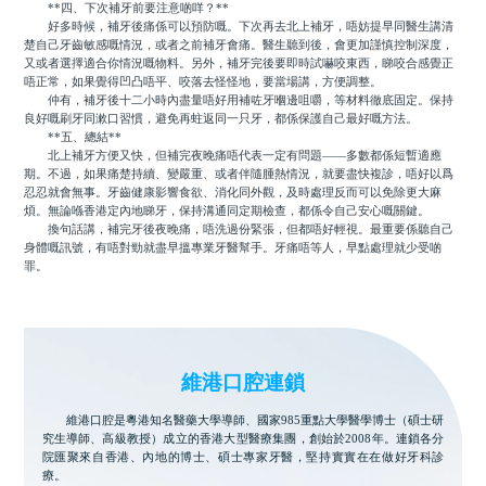
**四、下次補牙前要注意啲咩？**
好多時候，補牙後痛係可以預防嘅。下次再去北上補牙，唔妨提早同醫生講清
楚自己牙齒敏感嘅情況，或者之前補牙會痛。醫生聽到後，會更加謹慎控制深度，
又或者選擇適合你情況嘅物料。另外，補牙完後要即時試嚇咬東西，睇咬合感覺正
唔正常，如果覺得凹凸唔平、咬落去怪怪地，要當場講，方便調整。
仲有，補牙後十二小時內盡量唔好用補咗牙嗰邊咀嚼，等材料徹底固定。保持
良好嘅刷牙同漱口習慣，避免再蛀返同一只牙，都係保護自己最好嘅方法。
**五、總結**
北上補牙方便又快，但補完夜晚痛唔代表一定有問題——多數都係短暫適應
期。不過，如果痛楚持續、變嚴重、或者伴隨腫熱情況，就要盡快複診，唔好以爲
忍忍就會無事。牙齒健康影響食欲、消化同外觀，及時處理反而可以免除更大麻
煩。無論喺香港定內地睇牙，保持溝通同定期檢查，都係令自己安心嘅關鍵。
換句話講，補完牙後夜晚痛，唔洗過份緊張，但都唔好輕視。最重要係聽自己
身體嘅訊號，有唔對勁就盡早搵專業牙醫幫手。牙痛唔等人，早點處理就少受啲
罪。
維港口腔連鎖
維港口腔是粵港知名醫藥大學導師、國家985重點大學醫學博士（碩士研
究生導師、高級教授）成立的香港大型醫療集團，創始於2008年。連鎖各分
院匯聚來自香港、內地的博士、碩士專家牙醫，堅持實實在在做好牙科診
療。