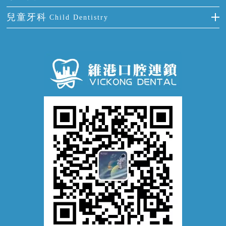
活動假牙
拔牙
預防牙病
牙齦出血
冷光美白
兒童牙科
Child Dentistry
牙貼面
牙痛
牙科通識
牙齦炎
洗牙
蛀牙防蛀
口腔潰瘍
口腔異味
牙周病
超聲波潔牙
窩溝封閉
牙齒鬆動
噴砂潔牙
兒童正畸
牙齦萎縮
牙結石
牙外傷
牙菌斑
換牙護理
兒牙診療