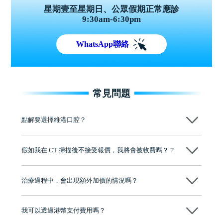
星期壹至星期日、公眾假期正常應診
9:30am-6:30pm
WhatsApp聯絡
常見問題
點解要選擇維港口腔？
維港口腔踐行「醫道濟世」的大學校訓，各分院匯聚來自香港、內地的
博士碩士高資歷牙醫，十七年穩定開診。榮獲「2024香港企業領袖品
假如我在 CT 掃描後不接受報價，我將會被收費嗎？？
牌」、「2025香港企業領袖品牌」，是諾貝爾種植系統全球放心植牙中
心，香港新城電台與廣東衛視推薦品牌
不會！只要未開始實際服務之前，你不會被收取任何費用。
至今已服務超過三十個國家和地區的顧客，受到粵港澳大灣區及周邊城
市市民極高的口碑評價及信任推薦 珠海、深圳設有八大分院，香港亦設
治療過程中，會出現額外加價的情況嗎？
有咨詢及服務保障中心，有任何問題都可以隨時預約免費咨詢，讓人十
分放心
不會，治療前我們會詳細說明治療方案及對應的價錢，顧客同意並簽字
後，我們才會正式進行診療服務
我可以透過港幣支付費用嗎？