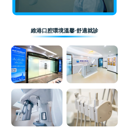
維港口腔環境溫馨·舒適就診