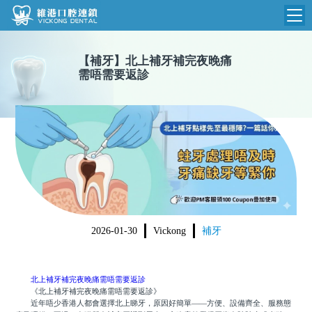
維港首頁
【
補牙
】
北上補牙補完夜晚痛
需唔需要返診
維港簡介
品牌介紹
收費標準
N
環境設備
收費總表
醫院新聞
醫生團隊
植牙收費
根管收費
門診時間
美學收費
2026-01-30
Vickong
補牙
就醫指引
常規收費
箍牙收費
北上補牙補完夜晚痛需唔需要返診
《北上補牙補完夜晚痛需唔需要返診》
近年唔少香港人都會選擇北上睇牙，原因好簡單——方便、設備齊全、服務態