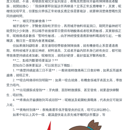
度又唔錯。不過，有啲朋友補完牙返到屋企，夜晚竟然覺得牙齒有陣陣痛或者酸
脹，就開始擔心：「我係咪要即刻返診所再睇過？定系正常反應嚟㗎？」其實，呢
種情況唔罕見，但要點分辨係正常術後反應定係需要複診，就要睇清楚痛楚嘅性質
同持續時間。
**一、補完牙點解會痛？**
補牙過程中，牙醫會清除蛀牙部分，再用補牙物料填返洞口。期間牙齒神經可
能受到少少刺激，所以喺手術後個零日覺得有啲酸痛或者咬東西敏感，其實都係正
常。呢種痛感多數係「暫時性敏感」，由牙神經慢慢適應新物料嘅過程引起。一般
嚟講，幾日至一星期內會逐漸緩解。
但如果痛到瞓唔著，甚至連唔咬嘢都會陣陣抽痛，就有機會唔止系普通適應
期。有時候補牙太接近神經、材料過高、又或者牙齒內部本身已經有炎症，都可能
導致痛楚持續或者加劇。呢種情況，就唔好硬撐，最好搵返牙醫再檢查。
**二、點樣判斷要唔要返診？**
想知自己係咪要返診，可以留意以下幾點：
1. **痛楚持續超過三日不退**：一般術後輕微痛兩三日會好轉，如果反而越來
越痛，就唔正常。
2. **咬合時痛得特別明顯**：如果一咬合就痛，有機會係補牙表面太高，導致
受力唔均。
3. **出現腫脹或發熱**：牙肉腫、面部輕微腫脹、甚至發燒，就要盡快睇醫
生，唔好拖。
4. **疼痛由牙齒擴散到耳或頭部**：呢種波及範圍較廣嘅痛，代表炎症可能深
入咗。
5. **夜晚特別痛**：夜晚痛通常係牙髓發炎的征兆，唔可以掉以輕心。
如果中咗以上其中一樣，建議盡快返去原先補牙嗰間診所覆診，等