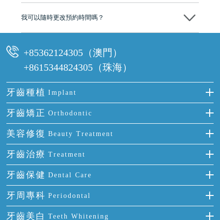
可以。維港口腔會按照當日匯率轉算收取費用，而匯率會及時告知客人
我可以隨時更改預約時間嗎？
可以，請盡早通過wechat或whatsapp聯絡我們，告知我們你原本預約的
時間及資料，並且重新預約的日期及時段
+85362124305（澳門）
+8615344824305（珠海）
牙齒種植
Implant
種牙
牙齒矯正
Orthodontic
單顆牙缺失
隱形箍牙
美容修復
Beauty Treatment
門牙缺失
前牙反頜
全瓷牙
牙齒治療
Treatment
多顆牙缺失
牙齒擁擠
烤瓷牙
補牙
牙齒保健
Dental Care
半口缺失
牙齒前突
氟斑牙
智齒
正確刷牙
牙周專科
Periodontal
全口缺失
牙齒稀疏
四環素牙
根管治療
全國愛牙日
牙周炎
牙齒美白
Teeth Whitening