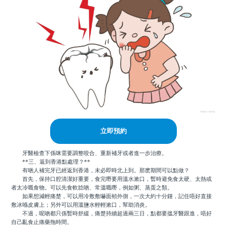
立即預約
牙醫檢查下係咪需要調整咬合、重新補牙或者進一步治療。
**三、返到香港點處理？**
有啲人補完牙已經返到香港，未必即時北上到。那麽期間可以點做？
首先，保持口腔清潔好重要，食完嘢要用溫水漱口，暫時避免食太硬、太熱或
者太冷嘅食物。可以先食軟腍啲、常溫嘅嘢，例如粥、蒸蛋之類。
如果想減輕痛楚，可以用冷敷敷嚇面頰外側，一次大約十分鍾，記住唔好直接
敷冰喺皮膚上；另外可以用溫鹽水輕輕漱口，幫助消炎。
不過，呢啲都只係暫時舒緩，痛楚持續超過兩三日，點都要搵牙醫跟進，唔好
自己亂食止痛藥拖時間。