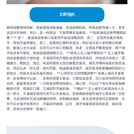
立即預約
糖同細菌堆積得耐，都會慢慢侵蝕邊緣，造成新嘅蛀點。咁樣就要再補一次，甚至
波及到牙神經。所以，貪一時甜頭，可能帶嚟長遠麻煩。 **點樣減低甜食帶嚟嘅影
響？** 第一，養成食甜後漱口或者用牙線清潔嘅習慣。第二，定期用含氟牙膏刷
牙，幫助牙齒再礦化。第三，盡量喺正餐時食甜品，唔好成日當小食咁啜住飲糖
飲。飯後口水分泌多，反而可以中和口腔酸度。再者，定期返牙醫度檢查，睇下補
牙狀況有冇變化，呢個係最穩陣嘅方法。 **香港人北上補牙嘅情況** 北上補牙嘅
朋友多數都想方便快捷，不過唔同地方嘅飲食習慣有所唔同。內地成日有唔少「隱
藏糖分」嘅飲品、甜品，味道唔覺得太甜但糖量其實高。補完牙嘅時候最好留意成
份，唔好以為「唔太甜」就冇問題。無論喺邊度補牙，返到香港都要繼續照顧好口
腔衛生，咁樣先至延長補牙壽命。 **心理同生活習慣嘅調整** 有啲人補完牙會覺
得「好多嘢唔可以食」，其實唔需要太緊張。只要知道原理，自己留意時間同清潔
就得。最緊要係改變「一日唔食甜嘢就唔開心」嘅心態，可以試下用水果或者無糖
酸奶代替，既滿足口癮，又減低對牙齒刺激。 **總結** 北上補牙已經成為港人生
活一部分，不過補牙後唔代表可以任食無忌。甜食嘅確係會對補牙位置造成一定影
響，尤其係啱啱完成治療嗰段時間。控制糖份攝取、留意清潔習慣同定期檢查，先
至可以令補牙效果持久，牙齒保持健康。記住，補牙係修復唔係免疫盾，做好護
理，甜食自然無咁「殺傷力」。