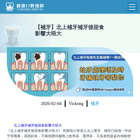
維港首頁
【
補牙
】
北上補牙補牙後甜食
影響大唔大
維港簡介
品牌介紹
收費標準
N
環境設備
收費總表
醫院新聞
醫生團隊
植牙收費
根管收費
門診時間
美學收費
2026-02-04
Vickong
補牙
就醫指引
常規收費
箍牙收費
北上補牙補牙後甜食影響大唔大
《北上補牙補牙後甜食影響大唔大》 而家唔少香港人北上整牙、補牙已經係一件好
平常嘅事，原因好多，可能係覺得服務上效率高、選擇多，又或者想趁返內地順便