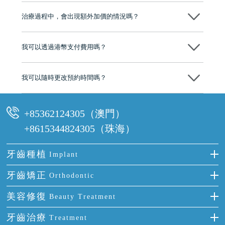
至今已服務超過三十個國家和地區的顧客，受到粵港澳大灣區及周邊城
市市民極高的口碑評價及信任推薦 珠海、深圳設有八大分院，香港亦設
治療過程中，會出現額外加價的情況嗎？
有咨詢及服務保障中心，有任何問題都可以隨時預約免費咨詢，讓人十
分放心
不會，治療前我們會詳細說明治療方案及對應的價錢，顧客同意並簽字
後，我們才會正式進行診療服務
我可以透過港幣支付費用嗎？
可以。維港口腔會按照當日匯率轉算收取費用，而匯率會及時告知客人
我可以隨時更改預約時間嗎？
可以，請盡早通過wechat或whatsapp聯絡我們，告知我們你原本預約的
時間及資料，並且重新預約的日期及時段
+85362124305（澳門）
+8615344824305（珠海）
牙齒種植
Implant
種牙
牙齒矯正
Orthodontic
單顆牙缺失
隱形箍牙
美容修復
Beauty Treatment
門牙缺失
前牙反頜
全瓷牙
牙齒治療
Treatment