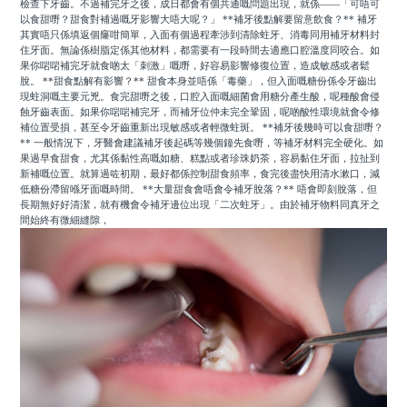
檢查下牙齒。不過補完牙之後，成日都會有個共通嘅問題出現，就係——「可唔可
以食甜嘢？甜食對補過嘅牙影響大唔大呢？」 **補牙後點解要留意飲食？** 補牙
其實唔只係填返個窿咁簡單，入面有個過程牽涉到清除蛀牙、消毒同用補牙材料封
住牙面。無論係樹脂定係其他材料，都需要有一段時間去適應口腔溫度同咬合。如
果你啱啱補完牙就食啲太「刺激」嘅嘢，好容易影響修復位置，造成敏感或者鬆
脫。 **甜食點解有影響？** 甜食本身並唔係「毒藥」，但入面嘅糖份係令牙齒出
現蛀洞嘅主要元兇。食完甜嘢之後，口腔入面嘅細菌會用糖分產生酸，呢種酸會侵
蝕牙齒表面。如果你啱啱補完牙，而補牙位仲未完全鞏固，呢啲酸性環境就會令修
補位置受損，甚至令牙齒重新出現敏感或者輕微蛀斑。 **補牙後幾時可以食甜嘢？
** 一般情況下，牙醫會建議補牙後起碼等幾個鐘先食嘢，等補牙材料完全硬化。如
果過早食甜食，尤其係黏性高嘅如糖、糕點或者珍珠奶茶，容易黏住牙面，拉扯到
新補嘅位置。就算過咗初期，最好都係控制甜食頻率，食完後盡快用清水漱口，減
低糖份滯留喺牙面嘅時間。 **大量甜食會唔會令補牙脫落？** 唔會即刻脫落，但
長期無好好清潔，就有機會令補牙邊位出現「二次蛀牙」。由於補牙物料同真牙之
間始終有微細縫隙，