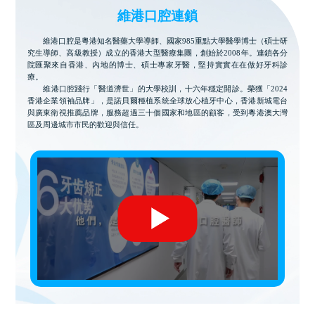
維港口腔連鎖
維港口腔是粵港知名醫藥大學導師、國家985重點大學醫學博士（碩士研
究生導師、高級教授）成立的香港大型醫療集團，創始於2008年。連鎖各分
院匯聚來自香港、內地的博士、碩士專家牙醫，堅持實實在在做好牙科診
療。
維港口腔踐行「醫道濟世」的大學校訓，十六年穩定開診。榮獲「2024
香港企業領袖品牌」，是諾貝爾種植系統全球放心植牙中心，香港新城電台
與廣東衛視推薦品牌，服務超過三十個國家和地區的顧客，受到粵港澳大灣
區及周邊城市市民的歡迎與信任。