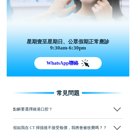
星期壹至星期日、公眾假期正常應診
9:30am-6:30pm
WhatsApp聯絡
常見問題
點解要選擇維港口腔？
維港口腔踐行「醫道濟世」的大學校訓，各分院匯聚來自香港、內地的
博士碩士高資歷牙醫，十七年穩定開診。榮獲「2024香港企業領袖品
假如我在 CT 掃描後不接受報價，我將會被收費嗎？？
牌」、「2025香港企業領袖品牌」，是諾貝爾種植系統全球放心植牙中
心，香港新城電台與廣東衛視推薦品牌
不會！只要未開始實際服務之前，你不會被收取任何費用。