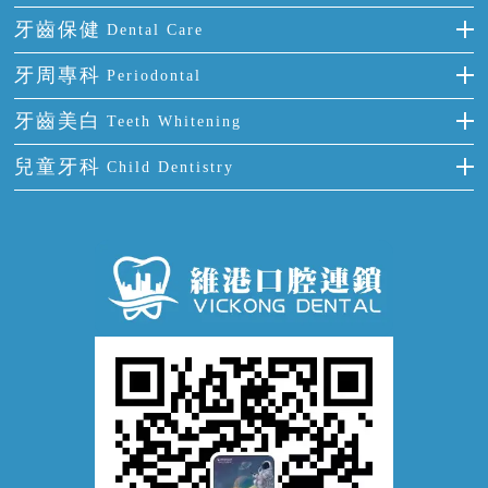
多顆牙缺失
牙齒擁擠
烤瓷牙
補牙
牙齒保健
Dental Care
半口缺失
牙齒前突
氟斑牙
智齒
正確刷牙
牙周專科
Periodontal
全口缺失
牙齒稀疏
四環素牙
根管治療
全國愛牙日
牙周炎
牙齒美白
Teeth Whitening
活動假牙
拔牙
預防牙病
牙齦出血
冷光美白
兒童牙科
Child Dentistry
牙貼面
牙痛
牙科通識
牙齦炎
洗牙
蛀牙防蛀
口腔潰瘍
口腔異味
牙周病
超聲波潔牙
窩溝封閉
牙齒鬆動
噴砂潔牙
兒童正畸
牙齦萎縮
牙結石
牙外傷
牙菌斑
換牙護理
兒牙診療