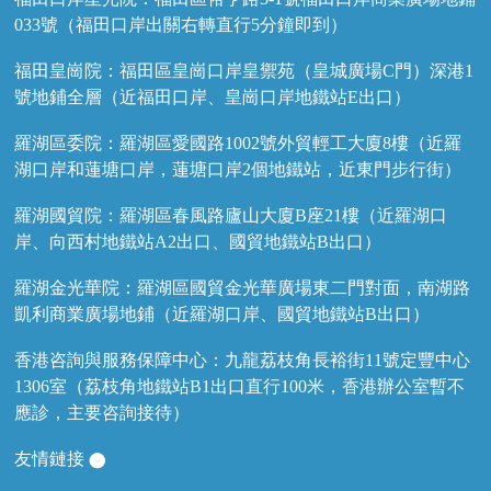
033號（福田口岸出關右轉直行5分鐘即到）
福田皇崗院：福田區皇崗口岸皇禦苑（皇城廣場C門）深港1
號地鋪全層（近福田口岸、皇崗口岸地鐵站E出口）
羅湖區委院：羅湖區愛國路1002號外貿輕工大廈8樓（近羅
湖口岸和蓮塘口岸，蓮塘口岸2個地鐵站，近東門步行街）
羅湖國貿院：羅湖區春風路廬山大廈B座21樓（近羅湖口
岸、向西村地鐵站A2出口、國貿地鐵站B出口）
羅湖金光華院：羅湖區國貿金光華廣場東二門對面，南湖路
凱利商業廣場地鋪（近羅湖口岸、國貿地鐵站B出口）
香港咨詢與服務保障中心：九龍荔枝角長裕街11號定豐中心
1306室（荔枝角地鐵站B1出口直行100米，香港辦公室暫不
應診，主要咨詢接待）
友情鏈接