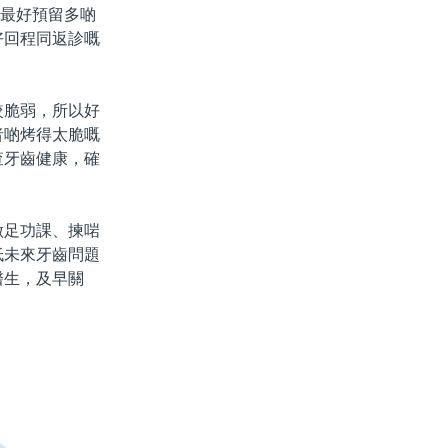
，最好預留多啲
好回程同返診嘅
脆弱，所以好
者啲烤得太脆嘅
查牙齒健康，確
足功課、揀啱
低未來牙齒問題
醫生，及早關