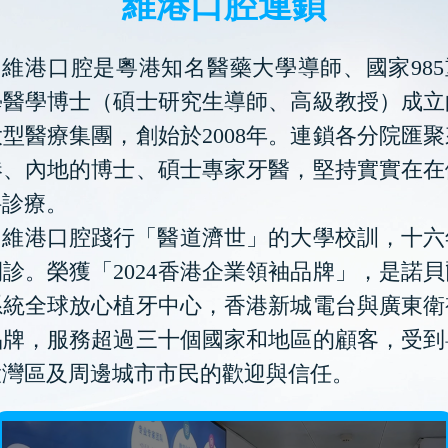
維港口腔連鎖
維港口腔是粵港知名醫藥大學導師、國家985
學醫學博士（碩士研究生導師、高級教授）成立
型醫療集團，創始於2008年。連鎖各分院匯
港、內地的博士、碩士專家牙醫，堅持實實在在
科診療。
維港口腔踐行「醫道濟世」的大學校訓，十六
診。榮獲「2024香港企業領袖品牌」，是諾
系統全球放心植牙中心，香港新城電台與廣東衛
品牌，服務超過三十個國家和地區的顧客，受到
大灣區及周邊城市市民的歡迎與信任。