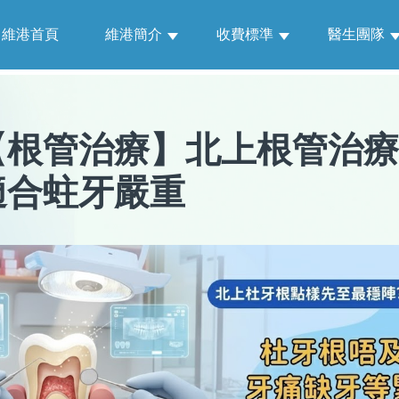
維港首頁
維港簡介
收費標準
醫生團隊
【
根管治療
】
北上根管治療
適合蛀牙嚴重