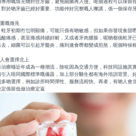
用專用嘅填充物封住牙齒，避免細菌再入侵。呢個過程可以保留
。對於啲牙齒已經好重要、功能仲好完整嘅人嚟講，係一個保存
嚴重嘅徵兆
牙初期冇乜明顯痛，可能只係有啲敏感，但如果你發現食甜嘢
嘅酸痛感，甚至痛感持續好耐，又或者牙肉腫脹，呢啲都係蛀牙
落去，細菌可以引起牙髓炎，痛到連食嘢都變成煎熬，呢個時候
。
有人會選擇北上
療喺近年成為一種潮流，除咗因為交通方便，科技同設施其實
遍引入唔同國際標準嘅儀器，加上部分醫生都有海外培訓背景。
到多啲選擇，例如診所時間彈性、服務流程快。再者，有啲人會
決定係留低做治療定返