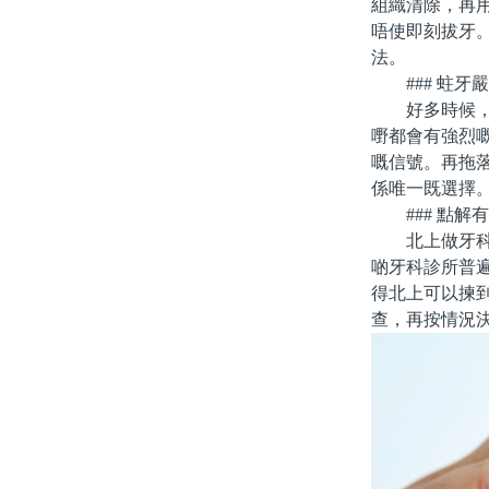
組織清除，再
唔使即刻拔牙
法。
### 蛀牙
好多時候，蛀
嘢都會有強烈
嘅信號。再拖
係唯一既選擇
### 點解
北上做牙科治
啲牙科診所普
得北上可以揀
查，再按情況