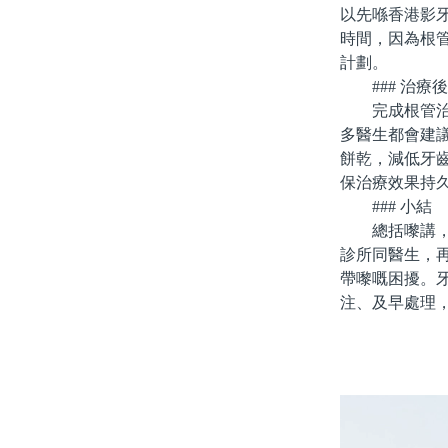
以先喺香港影
時間，因為根
計劃。
### 治療
完成根管治療
多醫生都會建
餅乾，減低牙
保治療效果持
### 小結
總括嚟講，北
診所同醫生，
帶嚟嘅困擾。
注、及早處理