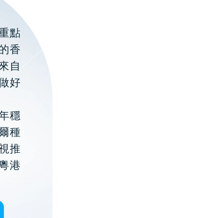
重點
的香
聚來自
做好
年穩
貝爾種
視推
粵港