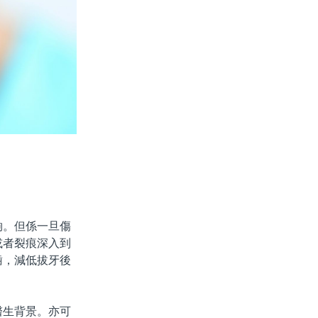
。但係一旦傷
或者裂痕深入到
齒，減低拔牙後
生背景。亦可