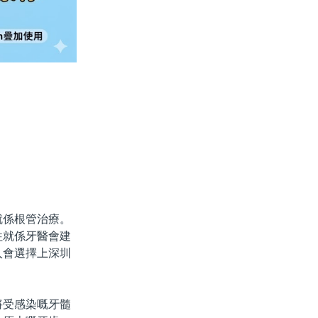
係根管治療。
往就係牙醫會建
人會選擇上深圳
受感染嘅牙髓