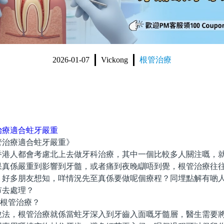
2026-01-07
Vickong
根管治療
治療適合蛀牙嚴重
治療適合蛀牙嚴重》
人都會考慮北上去做牙科治療，其中一個比較多人關注嘅，就
果真係嚴重到影響到牙髓，或者痛到夜晚瞓唔到覺，根管治療往
。好多朋友想知，咩情況先至真係要做呢個療程？同埋點解有啲
市去處理？
係根管治療？
，根管治療就係當蛀牙深入到牙齒入面嘅牙髓層，醫生需要將