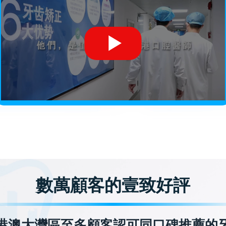
數萬顧客的壹致好評
港澳大灣區至多顧客認可同口碑推薦的