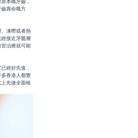
你原本嘅牙齒，
牙齒壽命嘅方
、凍嘢或者熱
已經接近牙髓層
根管治療就可能
已經好先進，
好多香港人都覺
北上先做全面檢