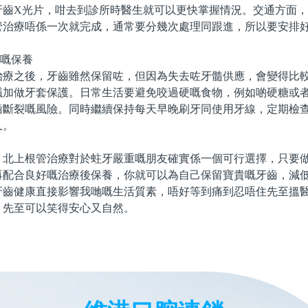
牙齒X光片，咁去到診所時醫生就可以更快掌握情況。交通方面
管治療唔係一次就完成，通常要分幾次處理同跟進，所以要安排
後嘅保養
之後，牙齒雖然保留咗，但因為失去咗牙髓供應，會變得比較
議加做牙套保護。日常生活要避免咬過硬嘅食物，例如啲硬糖或
齒斷裂嘅風險。同時繼續保持每天早晚刷牙同使用牙線，定期檢
久。
上根管治療對於蛀牙嚴重嘅朋友確實係一個可行選擇，只要做
再配合良好嘅治療後保養，你就可以為自己保留寶貴嘅牙齒，減
牙齒健康直接影響我哋嘅生活質素，唔好等到痛到忍唔住先至搵
，先至可以笑得安心又自然。