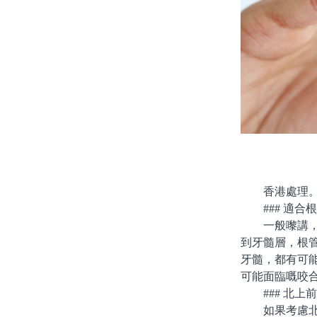
香港處理
### 適合
一般嚟講，如
到牙髓層，根
牙髓，都有可
可能面臨嘅咬
### 北上
如果考慮北上