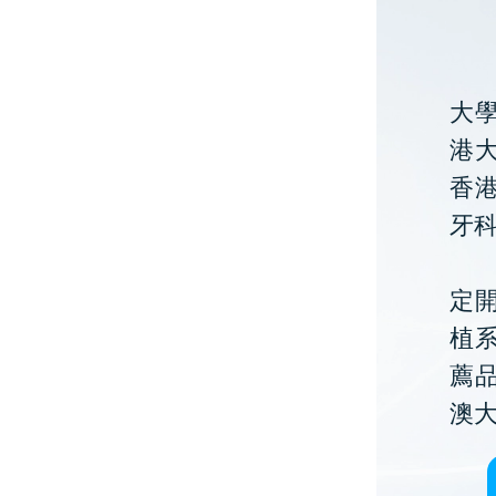
大
港大
香
牙
定開
植
薦
澳