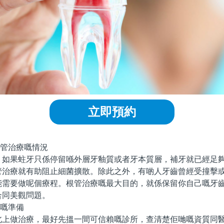
立即預約
。
根管治療嘅情況
果蛀牙只係停留喺外層牙釉質或者牙本質層，補牙就已經足夠
管治療就有助阻止細菌擴散。除此之外，有啲人牙齒曾經受撞擊
能需要做呢個療程。根管治療嘅最大目的，就係保留你自己嘅牙
合同美觀問題。
前嘅準備
做治療，最好先搵一間可信賴嘅診所，查清楚佢哋嘅資質同醫