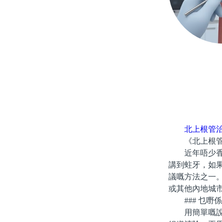
北上根管
《北上根管
近年唔少香港
講到蛀牙，如
議嘅方法之一
或其他內地城
### 乜嘢
用簡單嘅說法