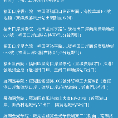
對面），拱北口岸步行8分鐘直達
福田口岸香江院：福田區福田口岸正對面，海悅華城104號
地鋪（東鐵線落馬洲站出關對面即到）
福田口岸廣場院：福田區裕亨路3-1號福田口岸商業廣場地鋪
034號（福田口岸出關右轉直行5分鐘即到）
福田口岸星光院：福田區裕亨路3-1號福田口岸商業廣場地鋪
033號（福田口岸出關右轉直行5分鐘即到）
福田皇崗院：福田區皇崗口岸皇禦苑（皇城廣場C門）深港1
號地鋪全層（近福田口岸、皇崗口岸地鐵站E出口）
羅湖區委院：羅湖區愛國路1002號外貿輕工大廈8樓（近羅
湖口岸和蓮塘口岸，蓮塘口岸2個地鐵站，近東門步行街）
羅湖國貿院：羅湖區春風路廬山大廈B座21樓（近羅湖口
岸、向西村地鐵站A2出口、國貿地鐵站B出口）
羅湖金光華院：羅湖區國貿金光華廣場東二門對面，南湖路