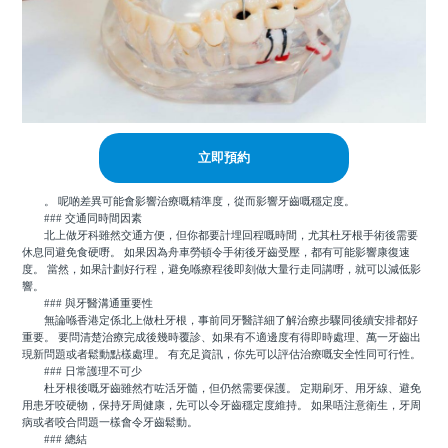
立即預約
。 呢啲差異可能會影響治療嘅精準度，從而影響牙齒嘅穩定度。
### 交通同時間因素
北上做牙科雖然交通方便，但你都要計埋回程嘅時間，尤其杜牙根手術後需要
休息同避免食硬嘢。 如果因為舟車勞頓令手術後牙齒受壓，都有可能影響康復速
度。 當然，如果計劃好行程，避免喺療程後即刻做大量行走同講嘢，就可以減低影
響。
### 與牙醫溝通重要性
無論喺香港定係北上做杜牙根，事前同牙醫詳細了解治療步驟同後續安排都好
重要。 要問清楚治療完成後幾時覆診、如果有不適邊度有得即時處理、萬一牙齒出
現新問題或者鬆動點樣處理。 有充足資訊，你先可以評估治療嘅安全性同可行性。
### 日常護理不可少
杜牙根後嘅牙齒雖然冇咗活牙髓，但仍然需要保護。 定期刷牙、用牙線、避免
用患牙咬硬物，保持牙周健康，先可以令牙齒穩定度維持。 如果唔注意衛生，牙周
病或者咬合問題一樣會令牙齒鬆動。
### 總結