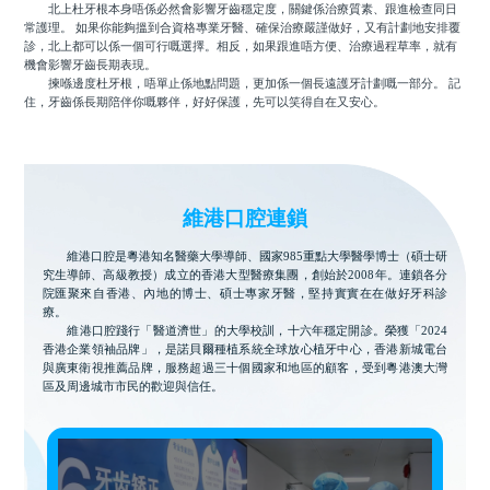
北上杜牙根本身唔係必然會影響牙齒穩定度，關鍵係治療質素、跟進檢查同日
常護理。 如果你能夠搵到合資格專業牙醫、確保治療嚴謹做好，又有計劃地安排覆
診，北上都可以係一個可行嘅選擇。相反，如果跟進唔方便、治療過程草率，就有
機會影響牙齒長期表現。
揀喺邊度杜牙根，唔單止係地點問題，更加係一個長遠護牙計劃嘅一部分。 記
住，牙齒係長期陪伴你嘅夥伴，好好保護，先可以笑得自在又安心。
維港口腔連鎖
維港口腔是粵港知名醫藥大學導師、國家985重點大學醫學博士（碩士研
究生導師、高級教授）成立的香港大型醫療集團，創始於2008年。連鎖各分
院匯聚來自香港、內地的博士、碩士專家牙醫，堅持實實在在做好牙科診
療。
維港口腔踐行「醫道濟世」的大學校訓，十六年穩定開診。榮獲「2024
香港企業領袖品牌」，是諾貝爾種植系統全球放心植牙中心，香港新城電台
與廣東衛視推薦品牌，服務超過三十個國家和地區的顧客，受到粵港澳大灣
區及周邊城市市民的歡迎與信任。