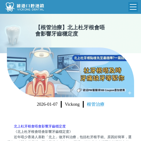
維港首頁
【
根管治療
】
北上杜牙根會唔
會影響牙齒穩定度
維港簡介
品牌介紹
收費標準
N
環境設備
收費總表
醫院新聞
醫生團隊
植牙收費
根管收費
門診時間
美學收費
2026-01-07
Vickong
根管治療
就醫指引
常規收費
箍牙收費
北上杜牙根會唔會影響牙齒穩定度
《北上杜牙根會唔會影響牙齒穩定度》
近年唔少香港人喜歡「北上」做牙科治療，包括杜牙根手術。原因好簡單，選