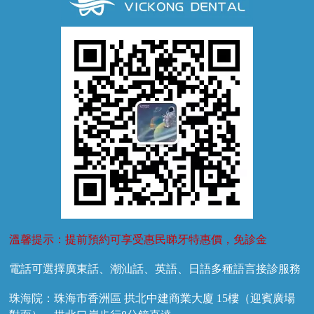
牙齦萎縮
牙結石
牙外傷
牙菌斑
換牙護理
兒牙診療
溫馨提示：提前預約可享受惠民睇牙特惠價，免診金
電話可選擇廣東話、潮汕話、英語、日語多種語言接診服務
珠海院：珠海市香洲區 拱北中建商業大廈 15樓（迎賓廣場