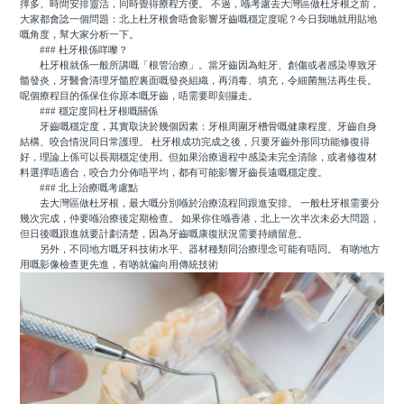
擇多、時間安排靈活，同時覺得療程方便。 不過，喺考慮去大灣區做杜牙根之前，
大家都會諗一個問題：北上杜牙根會唔會影響牙齒嘅穩定度呢？今日我哋就用貼地
嘅角度，幫大家分析一下。
### 杜牙根係咩嚟？
杜牙根就係一般所講嘅「根管治療」。當牙齒因為蛀牙、創傷或者感染導致牙
髓發炎，牙醫會清理牙髓腔裏面嘅發炎組織，再消毒、填充，令細菌無法再生長。
呢個療程目的係保住你原本嘅牙齒，唔需要即刻攞走。
### 穩定度同杜牙根嘅關係
牙齒嘅穩定度，其實取決於幾個因素：牙根周圍牙槽骨嘅健康程度、牙齒自身
結構、咬合情況同日常護理。 杜牙根成功完成之後，只要牙齒外形同功能修復得
好，理論上係可以長期穩定使用。但如果治療過程中感染未完全清除，或者修復材
料選擇唔適合，咬合力分佈唔平均，都有可能影響牙齒長遠嘅穩定度。
### 北上治療嘅考慮點
去大灣區做杜牙根，最大嘅分別喺於治療流程同跟進安排。 一般杜牙根需要分
幾次完成，仲要喺治療後定期檢查。 如果你住喺香港，北上一次半次未必大問題，
但日後嘅跟進就要計劃清楚，因為牙齒嘅康復狀況需要持續留意。
另外，不同地方嘅牙科技術水平、器材種類同治療理念可能有唔同。 有啲地方
用嘅影像檢查更先進，有啲就偏向用傳統技術