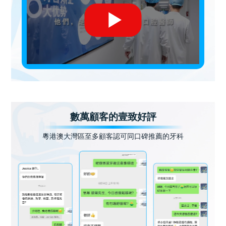
數萬顧客的壹致好評
粵港澳大灣區至多顧客認可同口碑推薦的牙科