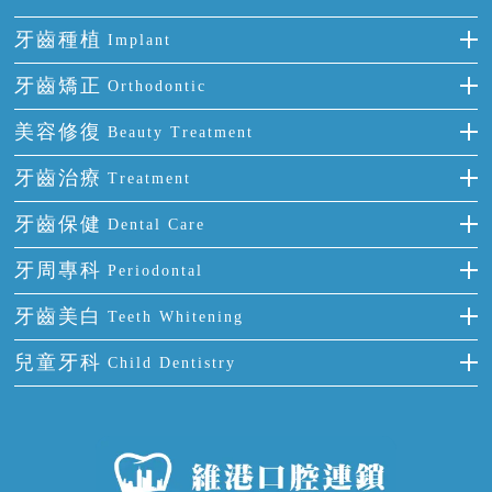
牙齒種植
Implant
種牙
牙齒矯正
Orthodontic
單顆牙缺失
隱形箍牙
美容修復
Beauty Treatment
門牙缺失
前牙反頜
全瓷牙
牙齒治療
Treatment
多顆牙缺失
牙齒擁擠
烤瓷牙
補牙
牙齒保健
Dental Care
半口缺失
牙齒前突
氟斑牙
智齒
正確刷牙
牙周專科
Periodontal
全口缺失
牙齒稀疏
四環素牙
根管治療
全國愛牙日
牙周炎
牙齒美白
Teeth Whitening
活動假牙
拔牙
預防牙病
牙齦出血
冷光美白
兒童牙科
Child Dentistry
牙貼面
牙痛
牙科通識
牙齦炎
洗牙
蛀牙防蛀
口腔潰瘍
口腔異味
牙周病
超聲波潔牙
窩溝封閉
牙齒鬆動
噴砂潔牙
兒童正畸