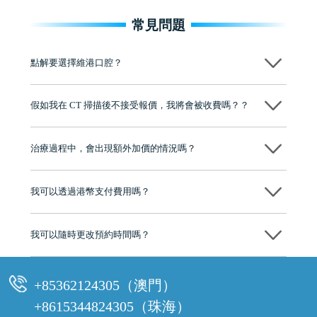
常見問題
點解要選擇維港口腔？
維港口腔踐行「醫道濟世」的大學校訓，各分院匯聚來自香港、內地的
博士碩士高資歷牙醫，十七年穩定開診。榮獲「2024香港企業領袖品
假如我在 CT 掃描後不接受報價，我將會被收費嗎？？
牌」、「2025香港企業領袖品牌」，是諾貝爾種植系統全球放心植牙中
心，香港新城電台與廣東衛視推薦品牌
不會！只要未開始實際服務之前，你不會被收取任何費用。
至今已服務超過三十個國家和地區的顧客，受到粵港澳大灣區及周邊城
市市民極高的口碑評價及信任推薦 珠海、深圳設有八大分院，香港亦設
治療過程中，會出現額外加價的情況嗎？
有咨詢及服務保障中心，有任何問題都可以隨時預約免費咨詢，讓人十
分放心
不會，治療前我們會詳細說明治療方案及對應的價錢，顧客同意並簽字
後，我們才會正式進行診療服務
我可以透過港幣支付費用嗎？
可以。維港口腔會按照當日匯率轉算收取費用，而匯率會及時告知客人
我可以隨時更改預約時間嗎？
可以，請盡早通過wechat或whatsapp聯絡我們，告知我們你原本預約的
時間及資料，並且重新預約的日期及時段
+85362124305（澳門）
+8615344824305（珠海）