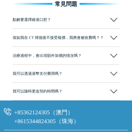
常見問題
點解要選擇維港口腔？
維港口腔踐行「醫道濟世」的大學校訓，各分院匯聚來自香港、內地的
博士碩士高資歷牙醫，十七年穩定開診。榮獲「2024香港企業領袖品
假如我在 CT 掃描後不接受報價，我將會被收費嗎？？
牌」、「2025香港企業領袖品牌」，是諾貝爾種植系統全球放心植牙中
心，香港新城電台與廣東衛視推薦品牌
不會！只要未開始實際服務之前，你不會被收取任何費用。
至今已服務超過三十個國家和地區的顧客，受到粵港澳大灣區及周邊城
市市民極高的口碑評價及信任推薦 珠海、深圳設有八大分院，香港亦設
治療過程中，會出現額外加價的情況嗎？
有咨詢及服務保障中心，有任何問題都可以隨時預約免費咨詢，讓人十
分放心
不會，治療前我們會詳細說明治療方案及對應的價錢，顧客同意並簽字
後，我們才會正式進行診療服務
我可以透過港幣支付費用嗎？
可以。維港口腔會按照當日匯率轉算收取費用，而匯率會及時告知客人
我可以隨時更改預約時間嗎？
可以，請盡早通過wechat或whatsapp聯絡我們，告知我們你原本預約的
時間及資料，並且重新預約的日期及時段
+85362124305（澳門）
+8615344824305（珠海）