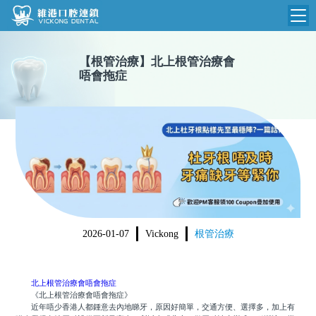
維港首頁
【
根管治療
】
北上根管治療會
唔會拖症
維港簡介
品牌介紹
收費標準
N
環境設備
收費總表
醫院新聞
醫生團隊
植牙收費
根管收費
門診時間
美學收費
2026-01-07
Vickong
根管治療
就醫指引
常規收費
箍牙收費
北上根管治療會唔會拖症
《北上根管治療會唔會拖症》
近年唔少香港人都鍾意去內地睇牙，原因好簡單，交通方便、選擇多，加上有