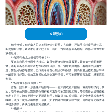
立即預約
個情況係，有啲病人忍痛等到病情好嚴重先去睇牙，牙髓受損程度已經好高，
即使開始治療，效果都可能比較有限。所以，拖症唔係因為地點，而係治療途中斷
或者延遲。
**啱唔啱去北上做根管治療？**
要睇你自己情況同生活模式。如果你牙痛情況急又嚴重，最好第一時間搵牙
醫，唔好因為等約期或者想慳時間而延誤。北上治療嘅好處係，有啲診所設備先
進，醫生經驗亦好豐富，但你要考慮自己能否按時回診，因為根管治療嘅覆診時間
一般要跟得好緊。假如工作繁忙或者交通時間長，有可能影響療程進度，就要慎重
安排。
**點樣減低拖症風險？**
首先，踏出第一步去睇牙唔好等——一有牙痛或者牙齦腫，就要即刻預約；其
次，喺治療前同醫生講清楚你嘅行程同返診可能遇到嘅困難，等佢安排合適嘅療程
進度；第三，治療期間一定要跟足指示，例如保持口腔清潔、避免食太硬或者太甜
嘅嘢，減少二次感染嘅機會；最後，如果因為跨境覆診唔方便，可以考慮先喺香港
做初步診斷，再決定去邊度完成後續。
**總結**