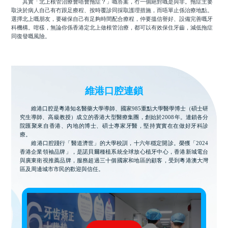
其實「北上根管治療會唔會拖症？」嘅答案，冇一個絕對嘅是與非。拖症主要
取決於病人自己有冇跟足療程、按時覆診同採取護理措施，而唔單止係治療地點。
選擇北上嘅朋友，要確保自己有足夠時間配合療程，仲要搵信譽好、設備完善嘅牙
科機構。咁樣，無論你係香港定北上做根管治療，都可以有效保住牙齒，減低拖症
同復發嘅風險。
維港口腔連鎖
維港口腔是粵港知名醫藥大學導師、國家985重點大學醫學博士（碩士研
究生導師、高級教授）成立的香港大型醫療集團，創始於2008年。連鎖各分
院匯聚來自香港、內地的博士、碩士專家牙醫，堅持實實在在做好牙科診
療。
維港口腔踐行「醫道濟世」的大學校訓，十六年穩定開診。榮獲「2024
香港企業領袖品牌」，是諾貝爾種植系統全球放心植牙中心，香港新城電台
與廣東衛視推薦品牌，服務超過三十個國家和地區的顧客，受到粵港澳大灣
區及周邊城市市民的歡迎與信任。