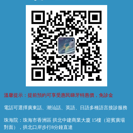
牙外傷
牙菌斑
換牙護理
兒牙診療
溫馨提示：提前預約可享受惠民睇牙特惠價，免診金
電話可選擇廣東話、潮汕話、英語、日語多種語言接診服務
珠海院：珠海市香洲區 拱北中建商業大廈 15樓（迎賓廣場
對面），拱北口岸步行8分鐘直達