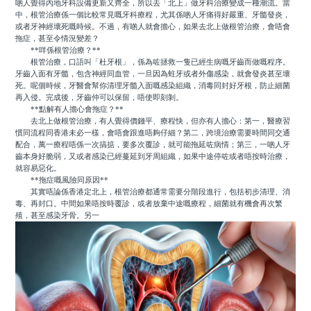
啲人覺得內地牙科設備更新又齊全，所以去「北上」做牙科治療變成一種潮流。當
中，根管治療係一個比較常見嘅牙科療程，尤其係啲人牙痛得好嚴重、牙髓發炎，
或者牙神經壞死嘅時候。不過，有啲人就會擔心，如果去北上做根管治療，會唔會
拖症，甚至令情況變差？
**咩係根管治療？**
根管治療，口語叫「杜牙根」，係為咗拯救一隻已經生病嘅牙齒而做嘅程序。
牙齒入面有牙髓，包含神經同血管，一旦因為蛀牙或者外傷感染，就會發炎甚至壞
死。呢個時候，牙醫會幫你清理牙髓入面嘅感染組織，消毒同封好牙根，防止細菌
再入侵。完成後，牙齒仲可以保留，唔使即刻剝。
**點解有人擔心會拖症？**
去北上做根管治療，有人覺得價錢平、療程快，但亦有人擔心：第一，醫療習
慣同流程同香港未必一樣，會唔會跟進唔夠仔細？第二，跨境治療需要時間同交通
配合，萬一療程唔係一次搞掂，要多次覆診，就可能拖延咗病情；第三，一啲人牙
齒本身好脆弱，又或者感染已經蔓延到牙周組織，如果中途停咗或者唔按時治療，
就容易惡化。
**拖症嘅風險同原因**
其實唔論係香港定北上，根管治療都通常需要分階段進行，包括初步清理、消
毒、再封口。中間如果唔按時覆診，或者放棄中途嘅療程，細菌就有機會再次繁
殖，甚至感染牙骨。另一