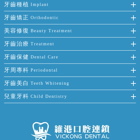
牙齒種植
Implant
種牙
牙齒矯正
Orthodontic
單顆牙缺失
隱形箍牙
美容修復
Beauty Treatment
門牙缺失
前牙反頜
全瓷牙
牙齒治療
Treatment
多顆牙缺失
牙齒擁擠
烤瓷牙
補牙
牙齒保健
Dental Care
半口缺失
牙齒前突
氟斑牙
智齒
正確刷牙
牙周專科
Periodontal
全口缺失
牙齒稀疏
四環素牙
根管治療
全國愛牙日
牙周炎
牙齒美白
Teeth Whitening
活動假牙
拔牙
預防牙病
牙齦出血
冷光美白
兒童牙科
Child Dentistry
牙貼面
牙痛
牙科通識
牙齦炎
洗牙
蛀牙防蛀
口腔潰瘍
口腔異味
牙周病
超聲波潔牙
窩溝封閉
牙齒鬆動
噴砂潔牙
兒童正畸
牙齦萎縮
牙結石