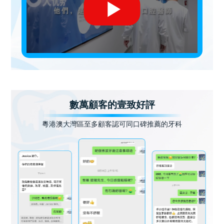
數萬顧客的壹致好評
粵港澳大灣區至多顧客認可同口碑推薦的牙科