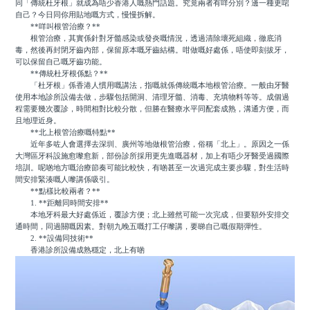
同「傳統杜牙根」就成為唔少香港人嘅熱門話題。究竟兩者有咩分別？邊一種更啱
自己？今日同你用貼地嘅方式，慢慢拆解。
**咩叫根管治療？**
根管治療，其實係針對牙髓感染或發炎嘅情況，透過清除壞死組織，徹底消
毒，然後再封閉牙齒內部，保留原本嘅牙齒結構。咁做嘅好處係，唔使即刻拔牙，
可以保留自己嘅牙齒功能。
**傳統杜牙根係點？**
「杜牙根」係香港人慣用嘅講法，指嘅就係傳統嘅本地根管治療。一般由牙醫
使用本地診所設備去做，步驟包括開洞、清理牙髓、消毒、充填物料等等。成個過
程需要幾次覆診，時間相對比較分散，但勝在醫療水平同配套成熟，溝通方便，而
且地理近身。
**北上根管治療嘅特點**
近年多咗人會選擇去深圳、廣州等地做根管治療，俗稱「北上」。原因之一係
大灣區牙科設施愈嚟愈新，部份診所採用更先進嘅器材，加上有唔少牙醫受過國際
培訓。呢啲地方嘅治療節奏可能比較快，有啲甚至一次過完成主要步驟，對生活時
間安排緊湊嘅人嚟講係吸引。
**點樣比較兩者？**
1. **距離同時間安排**
本地牙科最大好處係近，覆診方便；北上雖然可能一次完成，但要額外安排交
通時間，同過關嘅因素。對朝九晚五嘅打工仔嚟講，要睇自己嘅假期彈性。
2. **設備同技術**
香港診所設備成熟穩定，北上有啲