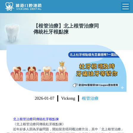
維港首頁
【
根管治療
】
北上根管治療同
傳統杜牙根點揀
維港簡介
品牌介紹
收費標準
N
環境設備
收費總表
醫院新聞
醫生團隊
植牙收費
根管收費
門診時間
美學收費
2026-01-07
Vickong
根管治療
就醫指引
常規收費
箍牙收費
北上根管治療同傳統杜牙根點揀
《北上根管治療同傳統杜牙根點揀》
近年好多人因為牙齒問題，開始留意唔同嘅治療方法，其中「北上根管治療」