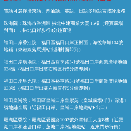
電話可選擇廣東話、潮汕話、英語、日語多種語言接診服務
珠海院：珠海市香洲區 拱北中建商業大廈 15樓（迎賓廣場
對面），拱北口岸步行8分鐘直達
福田口岸香江院：福田區福田口岸正對面，海悅華城104號
地鋪（東鐵線落馬洲站出關對面即到）
福田口岸廣場院：福田區裕亨路3-1號福田口岸商業廣場地鋪
034號（福田口岸出關右轉直行5分鐘即到）
福田口岸星光院：福田區裕亨路3-1號福田口岸商業廣場地鋪
033號（福田口岸出關右轉直行5分鐘即到）
福田皇崗院：福田區皇崗口岸皇禦苑（皇城廣場C門）深港1
號地鋪全層（近福田口岸、皇崗口岸地鐵站E出口）
羅湖區委院：羅湖區愛國路1002號外貿輕工大廈8樓（近羅
湖口岸和蓮塘口岸，蓮塘口岸2個地鐵站，近東門步行街）