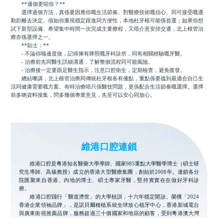
**邊個更啱你？**
選擇邊個方法，真係要因應你嘅生活節奏、對醫療技術嘅信心、同可接受嘅通
勤距離去決定。假如你重視穩定跟進同方便性，本地杜牙根可能係首選；如果你想
試下新型設備、希望集中時間一次完成主要療程，又唔介意安排交通，北上根管治
療亦係選擇之一。
**貼士：**
- 不論你喺邊度做，記得揀有牌照嘅牙科診所，同有相關經驗嘅牙醫。
- 治療前先同醫生詳細溝通，了解整個流程同可能風險。
- 治療後一定要跟足醫生指示，注意口腔衛生，定期檢查，避免復發。
總結嚟講，北上根管治療同傳統杜牙根各有優點，重點係要搵到最適合自己生
活同健康需要嘅方案。有時治療唔只係醫技問題，更係配合生活節奏嘅選擇。選擇
前多啲資料搜集，問多幾個專業意見，先至可以安心同放心。
維港口腔連鎖
維港口腔是粵港知名醫藥大學導師、國家985重點大學醫學博士（碩士研
究生導師、高級教授）成立的香港大型醫療集團，創始於2008年。連鎖各分
院匯聚來自香港、內地的博士、碩士專家牙醫，堅持實實在在做好牙科診
療。
維港口腔踐行「醫道濟世」的大學校訓，十六年穩定開診。榮獲「2024
香港企業領袖品牌」，是諾貝爾種植系統全球放心植牙中心，香港新城電台
與廣東衛視推薦品牌，服務超過三十個國家和地區的顧客，受到粵港澳大灣