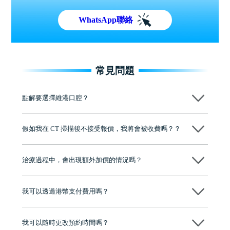
WhatsApp聯絡
常見問題
點解要選擇維港口腔？
維港口腔踐行「醫道濟世」的大學校訓，各分院匯聚來自香港、內地的
博士碩士高資歷牙醫，十七年穩定開診。榮獲「2024香港企業領袖品
假如我在 CT 掃描後不接受報價，我將會被收費嗎？？
牌」、「2025香港企業領袖品牌」，是諾貝爾種植系統全球放心植牙中
心，香港新城電台與廣東衛視推薦品牌
不會！只要未開始實際服務之前，你不會被收取任何費用。
至今已服務超過三十個國家和地區的顧客，受到粵港澳大灣區及周邊城
市市民極高的口碑評價及信任推薦 珠海、深圳設有八大分院，香港亦設
治療過程中，會出現額外加價的情況嗎？
有咨詢及服務保障中心，有任何問題都可以隨時預約免費咨詢，讓人十
分放心
不會，治療前我們會詳細說明治療方案及對應的價錢，顧客同意並簽字
後，我們才會正式進行診療服務
我可以透過港幣支付費用嗎？
可以。維港口腔會按照當日匯率轉算收取費用，而匯率會及時告知客人
我可以隨時更改預約時間嗎？