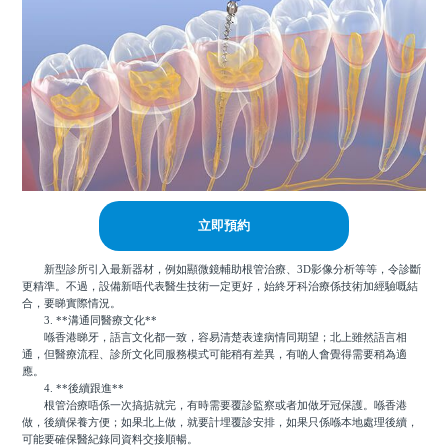
立即預約
新型診所引入最新器材，例如顯微鏡輔助根管治療、3D影像分析等等，令診斷
更精準。不過，設備新唔代表醫生技術一定更好，始終牙科治療係技術加經驗嘅結
合，要睇實際情況。
3. **溝通同醫療文化**
喺香港睇牙，語言文化都一致，容易清楚表達病情同期望；北上雖然語言相
通，但醫療流程、診所文化同服務模式可能稍有差異，有啲人會覺得需要稍為適
應。
4. **後續跟進**
根管治療唔係一次搞掂就完，有時需要覆診監察或者加做牙冠保護。喺香港
做，後續保養方便；如果北上做，就要計埋覆診安排，如果只係喺本地處理後續，
可能要確保醫紀錄同資料交接順暢。