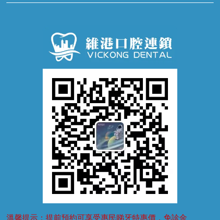
牙科通識
牙齦炎
洗牙
蛀牙防蛀
口腔潰瘍
口腔異味
牙周病
超聲波潔牙
窩溝封閉
牙齒鬆動
噴砂潔牙
兒童正畸
牙齦萎縮
牙結石
牙外傷
牙菌斑
換牙護理
兒牙診療
溫馨提示：提前預約可享受惠民睇牙特惠價，免診金