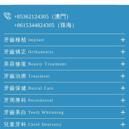
可以，請盡早通過wechat或whatsapp聯絡我們，告知我們你原本預約的
時間及資料，並且重新預約的日期及時段
+85362124305（澳門）
+8615344824305（珠海）
牙齒種植
Implant
種牙
牙齒矯正
Orthodontic
單顆牙缺失
隱形箍牙
美容修復
Beauty Treatment
門牙缺失
前牙反頜
全瓷牙
牙齒治療
Treatment
多顆牙缺失
牙齒擁擠
烤瓷牙
補牙
牙齒保健
Dental Care
半口缺失
牙齒前突
氟斑牙
智齒
正確刷牙
牙周專科
Periodontal
全口缺失
牙齒稀疏
四環素牙
根管治療
全國愛牙日
牙周炎
牙齒美白
Teeth Whitening
活動假牙
拔牙
預防牙病
牙齦出血
冷光美白
兒童牙科
Child Dentistry
牙貼面
牙痛