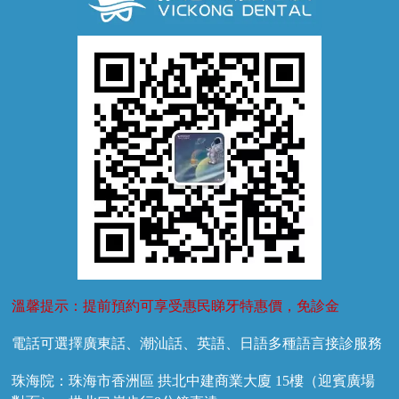
牙齦萎縮
牙結石
牙外傷
牙菌斑
換牙護理
兒牙診療
溫馨提示：提前預約可享受惠民睇牙特惠價，免診金
電話可選擇廣東話、潮汕話、英語、日語多種語言接診服務
珠海院：珠海市香洲區 拱北中建商業大廈 15樓（迎賓廣場