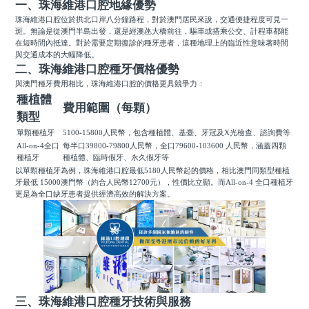
一、珠海維港口腔地緣優勢
珠海維港口腔位於拱北口岸八分鐘路程，對於澳門居民來說，交通便捷程度可見一
斑。無論是從澳門半島出發，還是經澳氹大橋前往，驅車或搭乘公交、計程車都能
在短時間內抵達。對於需要定期復診的種牙患者，這種地理上的臨近性意味著時間
與交通成本的大幅降低。
二、珠海維港口腔種牙價格優勢
與澳門種牙費用相比，珠海維港口腔的價格更具競爭力：
種植體
費用範圍（每顆）
類型
單顆種植牙
5100-15800人民幣，包含種植體、基臺、牙冠及X光檢查、諮詢費等
All-on-4全口
每半口39800-79800人民幣，全口79600-103600 人民幣，涵蓋四顆
種植牙
種植體、臨時假牙、永久假牙等
以單顆種植牙為例，珠海維港口腔最低5180人民幣起的價格，相比澳門同類型種植
牙最低 15000澳門幣（約合人民幣12700元），性價比立顯。而All-on-4 全口種植牙
更是為全口缺牙患者提供經濟高效的解決方案。
三、珠海維港口腔種牙技術與服務