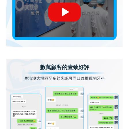
數萬顧客的壹致好評
粵港澳大灣區至多顧客認可同口碑推薦的牙科