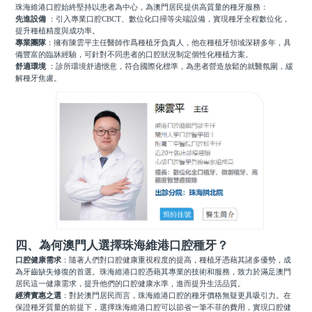
珠海維港口腔始終堅持以患者為中心，為澳門居民提供高質量的種牙服務：
先進設備
：引入專業口腔CBCT、數位化口掃等尖端設備，實現種牙全程數位化，
提升種植精度與成功率。
專業團隊
：擁有陳雲平主任醫師作爲種植牙負責人，他在種植牙領域深耕多年，具
備豐富的臨牀經驗，可針對不同患者的口腔狀況制定個性化種植方案。
舒適環境
：診所環境舒適愜意，符合國際化標準，為患者營造放鬆的就醫氛圍，緩
解種牙焦慮。
四、為何澳門人選擇珠海維港口腔種牙？
口腔健康需求
：隨著人們對口腔健康重視程度的提高，種植牙憑藉其諸多優勢，成
為牙齒缺失修復的首選。珠海維港口腔憑藉其專業的技術和服務，致力於滿足澳門
居民這一健康需求，提升他們的口腔健康水準，進而提升生活品質。
經濟實惠之選
：對於澳門居民而言，珠海維港口腔的種牙價格無疑更具吸引力。在
保證種牙質量的前提下，選擇珠海維港口腔可以節省一筆不菲的費用，實現口腔健