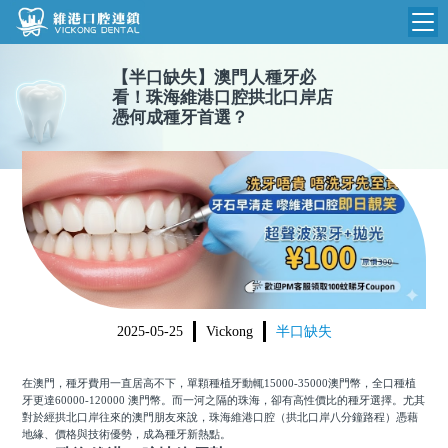
【
半口缺失
】
澳門人種牙必
維港首頁
看！珠海維港口腔拱北口岸店
憑何成種牙首選？
維港簡介
品牌介紹
收費標準
N
環境設備
收費總表
醫院新聞
醫生團隊
植牙收費
根管收費
門診時間
美學收費
2025-05-25
Vickong
半口缺失
就醫指引
常規收費
在澳門，種牙費用一直居高不下，單顆種植牙動輒15000-35000澳門幣，全口種植
箍牙收費
牙更達60000-120000 澳門幣。而一河之隔的珠海，卻有高性價比的種牙選擇。尤其
對於經拱北口岸往來的澳門朋友來說，珠海維港口腔（拱北口岸八分鐘路程）憑藉
地緣、價格與技術優勢，成為種牙新熱點。