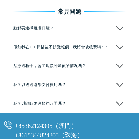
常見問題
點解要選擇維港口腔？
維港口腔踐行「醫道濟世」的大學校訓，各分院匯聚來自香港、內地的
博士碩士高資歷牙醫，十七年穩定開診。榮獲「2024香港企業領袖品
假如我在 CT 掃描後不接受報價，我將會被收費嗎？？
牌」、「2025香港企業領袖品牌」，是諾貝爾種植系統全球放心植牙中
心，香港新城電台與廣東衛視推薦品牌
不會！只要未開始實際服務之前，你不會被收取任何費用。
至今已服務超過三十個國家和地區的顧客，受到粵港澳大灣區及周邊城
市市民極高的口碑評價及信任推薦 珠海、深圳設有八大分院，香港亦設
治療過程中，會出現額外加價的情況嗎？
有咨詢及服務保障中心，有任何問題都可以隨時預約免費咨詢，讓人十
分放心
不會，治療前我們會詳細說明治療方案及對應的價錢，顧客同意並簽字
後，我們才會正式進行診療服務
我可以透過港幣支付費用嗎？
可以。維港口腔會按照當日匯率轉算收取費用，而匯率會及時告知客人
我可以隨時更改預約時間嗎？
可以，請盡早通過wechat或whatsapp聯絡我們，告知我們你原本預約的
時間及資料，並且重新預約的日期及時段
+85362124305（澳門）
+8615344824305（珠海）