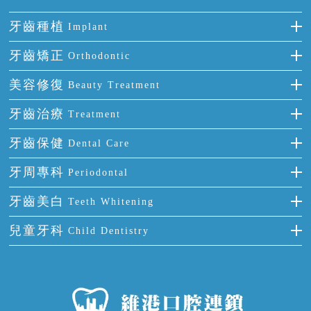
牙齒種植
Implant
種牙
牙齒矯正
Orthodontic
單顆牙缺失
隱形箍牙
美容修復
Beauty Treatment
門牙缺失
前牙反頜
全瓷牙
牙齒治療
Treatment
多顆牙缺失
牙齒擁擠
烤瓷牙
補牙
牙齒保健
Dental Care
半口缺失
牙齒前突
氟斑牙
智齒
正確刷牙
牙周專科
Periodontal
全口缺失
牙齒稀疏
四環素牙
根管治療
全國愛牙日
牙周炎
牙齒美白
Teeth Whitening
活動假牙
拔牙
預防牙病
牙齦出血
冷光美白
兒童牙科
Child Dentistry
牙貼面
牙痛
牙科通識
牙齦炎
洗牙
蛀牙防蛀
口腔潰瘍
口腔異味
牙周病
超聲波潔牙
窩溝封閉
牙齒鬆動
噴砂潔牙
兒童正畸