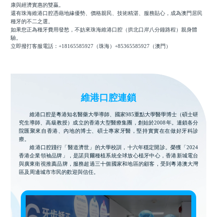
康與經濟實惠的雙贏。
還有珠海維港口腔憑藉地緣優勢、價格親民、技術精湛、服務貼心，成為澳門居民
種牙的不二之選。
如果您正為種牙費用發愁，不妨來珠海維港口腔（拱北口岸八分鐘路程）親身體
驗。
立即撥打客服電話：+18165585927（珠海）+85365585927（澳門）
維港口腔連鎖
維港口腔是粵港知名醫藥大學導師、國家985重點大學醫學博士（碩士研
究生導師、高級教授）成立的香港大型醫療集團，創始於2008年。連鎖各分
院匯聚來自香港、內地的博士、碩士專家牙醫，堅持實實在在做好牙科診
療。
維港口腔踐行「醫道濟世」的大學校訓，十六年穩定開診。榮獲「2024
香港企業領袖品牌」，是諾貝爾種植系統全球放心植牙中心，香港新城電台
與廣東衛視推薦品牌，服務超過三十個國家和地區的顧客，受到粵港澳大灣
區及周邊城市市民的歡迎與信任。