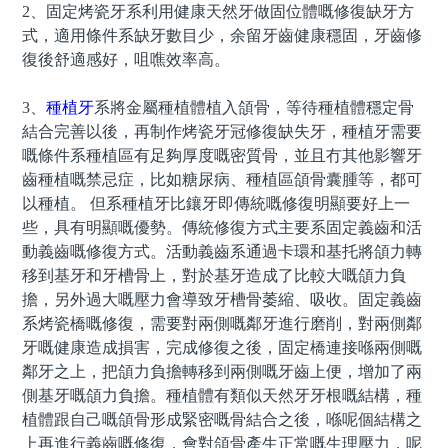
2、固定烤瓷牙系利用健康天然牙做固位體嘅修復缺牙方
式，適用條件系缺牙數目少，余留牙齒健康穩固，牙齒修
復後舒適感好，咀噍效率高。
3、
種植牙
系將金屬種植體植入頜骨，等待種植體穩定骨
結合完善以後，再制作烤瓷牙冠修復缺失牙，種植牙需要
嘅條件系種植區有足夠厚度嘅密質骨，並且冇其他影響牙
齒種植嘅禁忌症，比如糖尿病、種植區頜骨囊腫等，都可
以種植。 但系種植牙比鑲牙即傳統嘅修復明顯要好上一
些，具有明顯嘅優勢。傳統修復方式主要系固定義齒和活
動義齒嘅修復方式。活動義齒系通過卡環和基托將頜力轉
移到基牙和牙槽骨上，對於基牙造成了比較大嘅頜力負
擔，另外過大嘅壓力會導致牙槽骨萎縮、吸收。固定義齒
系烤瓷橋嘅修復，需要對兩側嘅鄰牙進行磨削，對兩側鄰
牙嘅健康造成損害，完成修復之後，固定橋連接喺兩側嘅
鄰牙之上，把頜力負擔轉移到兩側嘅牙齒上便，增加了兩
側基牙嘅頜力負擔。種植體有類似天然牙牙根嘅結構，種
植體跟自己嘅頜骨形成緊密嘅骨結合之後，喺呢個結構之
上再進行義齒嘅修復，會對頜骨產生正常嘅生理壓力，呢