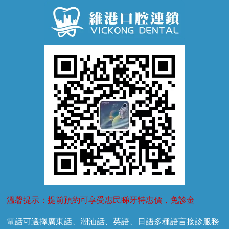
窩溝封閉
牙齒鬆動
噴砂潔牙
兒童正畸
牙齦萎縮
牙結石
牙外傷
牙菌斑
換牙護理
兒牙診療
溫馨提示：提前預約可享受惠民睇牙特惠價，免診金
電話可選擇廣東話、潮汕話、英語、日語多種語言接診服務