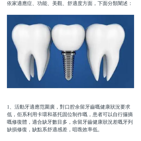
依家適應症、功能、美觀、舒適度方面，下面分類闡述：
1、活動牙適應范圍廣，對口腔余留牙齒嘅健康狀況要求
低，佢系利用卡環和基托固位制作嘅，患者可以自行攞摘
嘅修復體，適合缺牙數目多，余留牙齒健康狀況差嘅牙列
缺損修復，缺點系舒適感差，咀噍效率低。