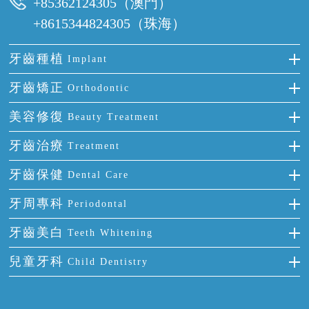
+85362124305（澳門）
+8615344824305（珠海）
牙齒種植
Implant
種牙
牙齒矯正
Orthodontic
單顆牙缺失
隱形箍牙
美容修復
Beauty Treatment
門牙缺失
前牙反頜
全瓷牙
牙齒治療
Treatment
多顆牙缺失
牙齒擁擠
烤瓷牙
補牙
牙齒保健
Dental Care
半口缺失
牙齒前突
氟斑牙
智齒
正確刷牙
牙周專科
Periodontal
全口缺失
牙齒稀疏
四環素牙
根管治療
全國愛牙日
牙周炎
牙齒美白
Teeth Whitening
活動假牙
拔牙
預防牙病
牙齦出血
冷光美白
兒童牙科
Child Dentistry
牙貼面
牙痛
牙科通識
牙齦炎
洗牙
蛀牙防蛀
口腔潰瘍
口腔異味
牙周病
超聲波潔牙