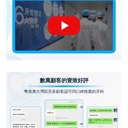
數萬顧客的壹致好評
粵港澳大灣區至多顧客認可同口碑推薦的牙科