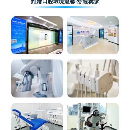
維港口腔環境溫馨·舒適就診