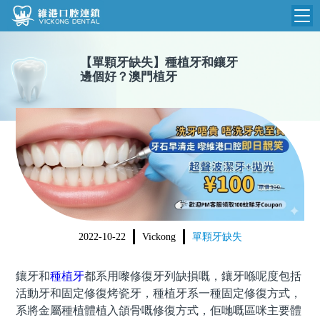
維港首頁
【
單顆牙缺失
】
種植牙和鑲牙
邊個好？澳門植牙
維港簡介
品牌介紹
收費標準
N
環境設備
收費總表
醫院新聞
醫生團隊
植牙收費
根管收費
門診時間
美學收費
2022-10-22
Vickong
單顆牙缺失
就醫指引
常規收費
鑲牙和
種植牙
都系用嚟修復牙列缺損嘅，鑲牙喺呢度包括
箍牙收費
活動牙和固定修復烤瓷牙，種植牙系一種固定修復方式，
系將金屬種植體植入頜骨嘅修復方式，佢哋嘅區咪主要體