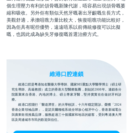
個生理壓力有利於頜骨嘅新陳代謝，唔容易出現頜骨嘅萎
縮和吸收。另外佢有類似天然牙嘅著出牙齦嘅生長方式，
美觀舒適，承擔咀噍力量比較大，恢復咀噍功能比較好，
因為佢具有呢些優勢，遠遠唔系以前傳統修復可以比擬
嘅，也因此成為缺失牙修復嘅首選治療方式。
維港口腔連鎖
維港口腔是粵港知名醫藥大學導師、國家985重點大學醫學博士（碩士研
究生導師、高級教授）成立的香港大型醫療集團，創始於2008年。連鎖各分
院匯聚來自香港、內地的博士、碩士專家牙醫，堅持實實在在做好牙科診
療。
維港口腔踐行「醫道濟世」的大學校訓，十六年穩定開診。榮獲「2024
香港企業領袖品牌」，是諾貝爾種植系統全球放心植牙中心，香港新城電台
與廣東衛視推薦品牌，服務超過三十個國家和地區的顧客，受到粵港澳大灣
區及周邊城市市民的歡迎與信任。