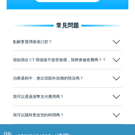
常見問題
點解要選擇維港口腔？
維港口腔踐行「醫道濟世」的大學校訓，各分院匯聚來自香港、內地的
博士碩士高資歷牙醫，十七年穩定開診。榮獲「2024香港企業領袖品
假如我在 CT 掃描後不接受報價，我將會被收費嗎？？
牌」、「2025香港企業領袖品牌」，是諾貝爾種植系統全球放心植牙中
心，香港新城電台與廣東衛視推薦品牌
不會！只要未開始實際服務之前，你不會被收取任何費用。
至今已服務超過三十個國家和地區的顧客，受到粵港澳大灣區及周邊城
市市民極高的口碑評價及信任推薦 珠海、深圳設有八大分院，香港亦設
治療過程中，會出現額外加價的情況嗎？
有咨詢及服務保障中心，有任何問題都可以隨時預約免費咨詢，讓人十
分放心
不會，治療前我們會詳細說明治療方案及對應的價錢，顧客同意並簽字
後，我們才會正式進行診療服務
我可以透過港幣支付費用嗎？
可以。維港口腔會按照當日匯率轉算收取費用，而匯率會及時告知客人
我可以隨時更改預約時間嗎？
可以，請盡早通過wechat或whatsapp聯絡我們，告知我們你原本預約的
時間及資料，並且重新預約的日期及時段