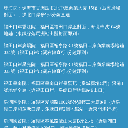
珠海院：珠海市香洲區 拱北中建商業大廈 15樓（迎賓廣場
對面），拱北口岸步行8分鐘直達
福田口岸香江院：福田區福田口岸正對面，海悅華城104號
地鋪（東鐵線落馬洲站出關對面即到）
福田口岸廣場院：福田區裕亨路3-1號福田口岸商業廣場地鋪
034號（福田口岸出關右轉直行5分鐘即到）
福田口岸星光院：福田區裕亨路3-1號福田口岸商業廣場地鋪
033號（福田口岸出關右轉直行5分鐘即到）
福田皇崗院：福田區皇崗口岸皇禦苑（皇城廣場C門）深港1
號地鋪全層（近福田口岸、皇崗口岸地鐵站E出口）
羅湖區委院：羅湖區愛國路1002號外貿輕工大廈8樓（近羅
湖口岸和蓮塘口岸，蓮塘口岸2個地鐵站，近東門步行街）
羅湖國貿院：羅湖區春風路廬山大廈B座21樓（近羅湖口
岸、向西村地鐵站A2出口、國貿地鐵站B出口）