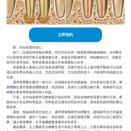
立即預約
劃，你自然覺得放心。
第三，設備同環境都好重要。現代牙科診所一般都會用顯微鏡輔助，令到醫生
可以更精準清理牙根入面嘅細微位置。假如診所配備齊全，例如數碼X光、消毒系
統同舒適等候區，咁即使要過去幾次亦會感覺順心好多。
有啲香港人會擔心語言或者溝通問題，其實大部分北上城市嘅牙醫都可以用普
通話甚至粵語同病人交流，尤其近深圳區，文化差異唔算大，大家相對容易建立信
任感。
選擇專業醫生嘅另一個方法，就係睇佢有冇持續進修。牙科技術日新月異，專
業嘅醫生通常會參加國際會議、培訓課程，或者引入新嘅治療方案。呢啲都可以反
映醫生重視專業發展同病人利益。
不過，去內地做根管治療都要計劃好時間，因為有啲療程需要分幾次完成。要
確保自己有足夠時間返診，同時留意交通安排同診所位置，避免因為趕時間影響治
療效果。
最後，無論係香港定係北上，選擇專業嘅根管治療醫生，都係關乎自己牙齒健
康嘅長遠保障。搵到一位細心、技術成熟、設備完善嘅牙醫，你就可以安心接受治
療，減少復發機會，令牙齒繼續健康服侍你好多年。
總括嚟講，北上嘅根管治療醫生當中有唔少專業人士，只要你事前做好資料搜