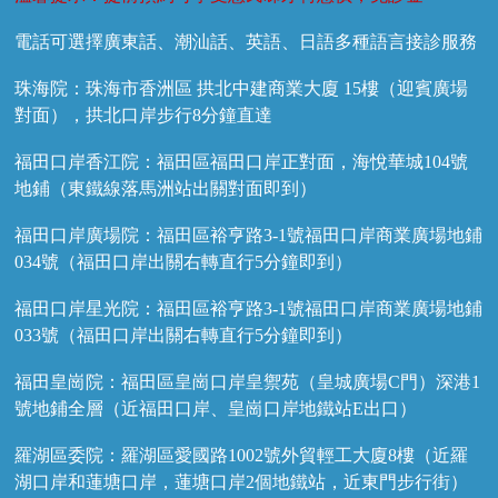
電話可選擇廣東話、潮汕話、英語、日語多種語言接診服務
珠海院：珠海市香洲區 拱北中建商業大廈 15樓（迎賓廣場
對面），拱北口岸步行8分鐘直達
福田口岸香江院：福田區福田口岸正對面，海悅華城104號
地鋪（東鐵線落馬洲站出關對面即到）
福田口岸廣場院：福田區裕亨路3-1號福田口岸商業廣場地鋪
034號（福田口岸出關右轉直行5分鐘即到）
福田口岸星光院：福田區裕亨路3-1號福田口岸商業廣場地鋪
033號（福田口岸出關右轉直行5分鐘即到）
福田皇崗院：福田區皇崗口岸皇禦苑（皇城廣場C門）深港1
號地鋪全層（近福田口岸、皇崗口岸地鐵站E出口）
羅湖區委院：羅湖區愛國路1002號外貿輕工大廈8樓（近羅
湖口岸和蓮塘口岸，蓮塘口岸2個地鐵站，近東門步行街）