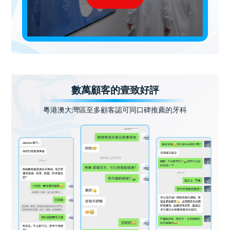
數萬顧客的壹致好評
粵港澳大灣區至多顧客認可同口碑推薦的牙科