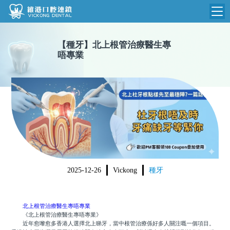
維港首頁
【
種牙
】
北上根管治療醫生專
唔專業
維港簡介
品牌介紹
收費標準
N
環境設備
收費總表
醫院新聞
醫生團隊
植牙收費
根管收費
門診時間
美學收費
2025-12-26
Vickong
種牙
就醫指引
常規收費
箍牙收費
北上根管治療醫生專唔專業
《北上根管治療醫生專唔專業》
近年愈嚟愈多香港人選擇北上睇牙，當中根管治療係好多人關注嘅一個項目。