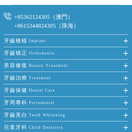
可以，請盡早通過wechat或whatsapp聯絡我們，告知我們你原本預約的
時間及資料，並且重新預約的日期及時段
+85362124305（澳門）
+8615344824305（珠海）
牙齒種植
Implant
種牙
牙齒矯正
Orthodontic
單顆牙缺失
隱形箍牙
美容修復
Beauty Treatment
門牙缺失
前牙反頜
全瓷牙
牙齒治療
Treatment
多顆牙缺失
牙齒擁擠
烤瓷牙
補牙
牙齒保健
Dental Care
半口缺失
牙齒前突
氟斑牙
智齒
正確刷牙
牙周專科
Periodontal
全口缺失
牙齒稀疏
四環素牙
根管治療
全國愛牙日
牙周炎
牙齒美白
Teeth Whitening
活動假牙
拔牙
預防牙病
牙齦出血
冷光美白
兒童牙科
Child Dentistry
牙貼面
牙痛