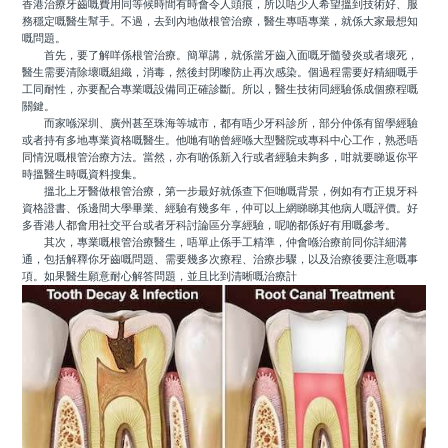
香港治療牙齒嘅費用同等候時間有時會令人頭痕，所以唔少人希望搵到技術好、服
務穩定嘅醫生幫手。不過，去到內地做根管治療，醫生專唔專業，就係大家最想知
嘅問題。
首先，要了解咩係根管治療。簡單講，就係當牙齒入面嘅牙髓發炎或者壞死，
醫生需要清除壞嘅組織，消毒，然後封閉嚟防止再次感染。個過程需要好精細嘅手
工同耐性，亦要配合專業嘅設備同正確診斷。所以，醫生技術同經驗係成個療程嘅
關鍵。
而家喺深圳、廣州甚至珠海等城市，都有唔少牙科診所，部分仲係有留學經驗
或者持有多地專業資格嘅醫生。他哋有啲曾經喺大型醫院或專科中心工作，熟悉唔
同情況嘅根管治療方法。當然，亦有啲係新入行或者經驗未夠多，咁就要睇返你平
時搵醫生時嘅資料搜集。
搵北上牙醫做根管治療，第一步最好就係查下佢哋嘅背景，例如有冇正規牙科
資格證書、係邊間大學畢業、經驗有幾多年，仲可以上網睇睇其他病人嘅評價。好
多香港人都會用社交平台或者牙科討論區分享經驗，呢啲都係好有用嘅參考。
其次，專業嘅根管治療醫生，唔單止係手工精準，仲會喺治療前同你詳細溝
通，包括解釋你牙齒嘅問題、需要幾多次療程、治療步驟，以及治療後要注意嘅事
項。如果醫生願意耐心解答問題，並且比到清晰嘅治療計