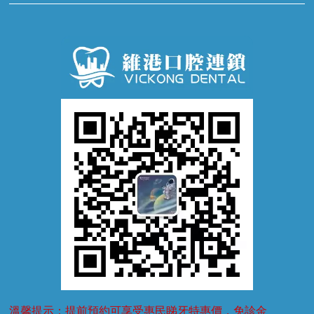
牙科通識
牙齦炎
洗牙
蛀牙防蛀
口腔潰瘍
口腔異味
牙周病
超聲波潔牙
窩溝封閉
牙齒鬆動
噴砂潔牙
兒童正畸
牙齦萎縮
牙結石
牙外傷
牙菌斑
換牙護理
兒牙診療
溫馨提示：提前預約可享受惠民睇牙特惠價，免診金