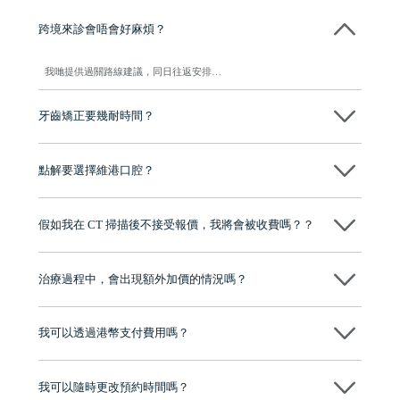
跨境來診會唔會好麻煩？
我哋提供過關路線建議，同日往返安排…
牙齒矯正要幾耐時間？
一般需時 12 至 24 個月，視乎個別情況而定…
點解要選擇維港口腔？
維港口腔踐行「醫道濟世」的大學校訓，各分院匯聚來自香港、內地的
博士碩士高資歷牙醫，十七年穩定開診。榮獲「2024香港企業領袖品
假如我在 CT 掃描後不接受報價，我將會被收費嗎？？
牌」、「2025香港企業領袖品牌」，是諾貝爾種植系統全球放心植牙中
心，香港新城電台與廣東衛視推薦品牌
不會！只要未開始實際服務之前，你不會被收取任何費用。
至今已服務超過三十個國家和地區的顧客，受到粵港澳大灣區及周邊城
市市民極高的口碑評價及信任推薦 珠海、深圳設有八大分院，香港亦設
治療過程中，會出現額外加價的情況嗎？
有咨詢及服務保障中心，有任何問題都可以隨時預約免費咨詢，讓人十
分放心
不會，治療前我們會詳細說明治療方案及對應的價錢，顧客同意並簽字
後，我們才會正式進行診療服務
我可以透過港幣支付費用嗎？
可以。維港口腔會按照當日匯率轉算收取費用，而匯率會及時告知客人
我可以隨時更改預約時間嗎？