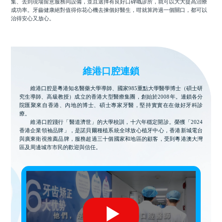
集、去到現場留意服務同設備，並且選擇有良好口碑嘅診所，就可以大大提高治療
成功率。牙齒健康絕對值得你花心機去揀個好醫生，咁就算跨過一個關口，都可以
治得安心又放心。
維港口腔連鎖
維港口腔是粵港知名醫藥大學導師、國家985重點大學醫學博士（碩士研
究生導師、高級教授）成立的香港大型醫療集團，創始於2008年。連鎖各分
院匯聚來自香港、內地的博士、碩士專家牙醫，堅持實實在在做好牙科診
療。
維港口腔踐行「醫道濟世」的大學校訓，十六年穩定開診。榮獲「2024
香港企業領袖品牌」，是諾貝爾種植系統全球放心植牙中心，香港新城電台
與廣東衛視推薦品牌，服務超過三十個國家和地區的顧客，受到粵港澳大灣
區及周邊城市市民的歡迎與信任。