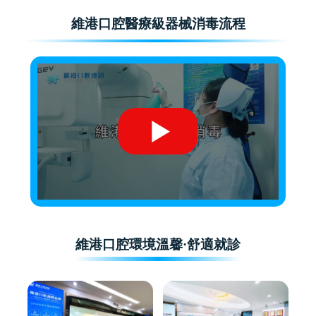
維港口腔醫療級器械消毒流程
維港口腔環境溫馨·舒適就診