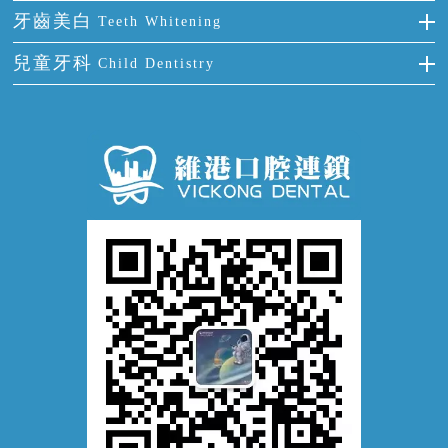
根管治療
全國愛牙日
牙周炎
牙齒美白
Teeth Whitening
活動假牙
拔牙
預防牙病
牙齦出血
冷光美白
兒童牙科
Child Dentistry
牙貼面
牙痛
牙科通識
牙齦炎
洗牙
蛀牙防蛀
口腔潰瘍
口腔異味
牙周病
超聲波潔牙
窩溝封閉
牙齒鬆動
噴砂潔牙
兒童正畸
牙齦萎縮
牙結石
牙外傷
牙菌斑
換牙護理
兒牙診療