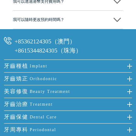
我可以透過港幣支付費用嗎？
可以。維港口腔會按照當日匯率轉算收取費用，而匯率會及時告知客人
我可以隨時更改預約時間嗎？
可以，請盡早通過wechat或whatsapp聯絡我們，告知我們你原本預約的
時間及資料，並且重新預約的日期及時段
+85362124305（澳門）
+8615344824305（珠海）
牙齒種植
Implant
種牙
牙齒矯正
Orthodontic
單顆牙缺失
隱形箍牙
美容修復
Beauty Treatment
門牙缺失
前牙反頜
全瓷牙
牙齒治療
Treatment
多顆牙缺失
牙齒擁擠
烤瓷牙
補牙
牙齒保健
Dental Care
半口缺失
牙齒前突
氟斑牙
智齒
正確刷牙
牙周專科
Periodontal
全口缺失
牙齒稀疏
四環素牙