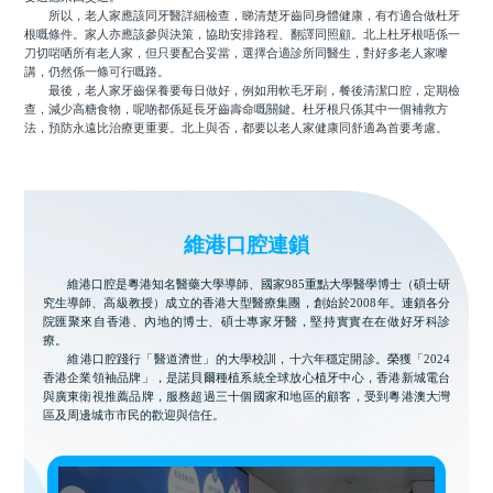
所以，老人家應該同牙醫詳細檢查，睇清楚牙齒同身體健康，有冇適合做杜牙
根嘅條件。家人亦應該參與決策，協助安排路程、翻譯同照顧。北上杜牙根唔係一
刀切啱哂所有老人家，但只要配合妥當，選擇合適診所同醫生，對好多老人家嚟
講，仍然係一條可行嘅路。
最後，老人家牙齒保養要每日做好，例如用軟毛牙刷，餐後清潔口腔，定期檢
查，減少高糖食物，呢啲都係延長牙齒壽命嘅關鍵。杜牙根只係其中一個補救方
法，預防永遠比治療更重要。北上與否，都要以老人家健康同舒適為首要考慮。
維港口腔連鎖
維港口腔是粵港知名醫藥大學導師、國家985重點大學醫學博士（碩士研
究生導師、高級教授）成立的香港大型醫療集團，創始於2008年。連鎖各分
院匯聚來自香港、內地的博士、碩士專家牙醫，堅持實實在在做好牙科診
療。
維港口腔踐行「醫道濟世」的大學校訓，十六年穩定開診。榮獲「2024
香港企業領袖品牌」，是諾貝爾種植系統全球放心植牙中心，香港新城電台
與廣東衛視推薦品牌，服務超過三十個國家和地區的顧客，受到粵港澳大灣
區及周邊城市市民的歡迎與信任。