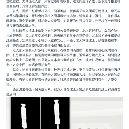
注嘅療程。尤其係老人家，牙齒健康影響咬合、進食同生活質素，所以杜牙根適唔
適合佢哋，其實值得慢慢探討。
首先，要明白乜嘢係杜牙根。簡單嚟講，就係當牙齒入面嘅牙髓發炎、壞死或
者受感染嘅時候，牙醫會將牙根入面嘅壞組織清除，消毒乾淨，再封口，保住原本
嘅牙齒，避免要剝牙。對於老人家嚟講，如果牙齒仲可以保留，杜牙根係一種可以
延長牙齒壽命嘅方法。
咁點解多人揀北上做呢？香港牙科收費普遍較高，北上選擇多咗，設備亦唔少
已經好先進，加上近年交通便利，過去睇牙冇咁多舟車勞頓。北上診所好多都提供
詳細檢查，定期跟進，令唔少人覺得安心。不過，老人家揀北上，除咗睇療程本
身，仲要諗清楚身體情況同整個過程嘅配合度。
老人家牙齒狀況好多時比較複雜，有機會同高血壓、糖尿病或者心臟問題有
關。杜牙根係屬於一種需要時間同耐性嘅牙科手術，通常要分幾次完成，期間要坐
喺診療椅上一段時間。如果老人家本身行動唔係好方便，或者好易疲倦，就要考慮
北上多次來回，會唔會過於辛苦。
其次，治療後嘅跟進好重要。杜牙根完成之後，要定期覆診，確保牙齒冇再感
染，同時裝上牙套保護。有時老人家唔太習慣頻密出入境，咁就要諗北上跟進診症
嘅安排。有啲人會選擇喺香港做跟進，咁就要確保兩邊牙醫嘅資料齊全，方便交
接。
語言溝通都係一個考慮因素。雖然大部分北上牙醫診所嘅醫生同護士都識講普
通話同