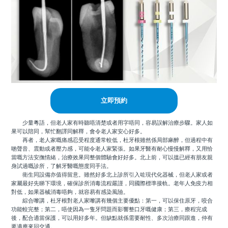
立即預約
少量粵語，但老人家有時聽唔清楚或者用字唔同，容易誤解治療步驟。家人如
果可以陪同，幫忙翻譯同解釋，會令老人家安心好多。
再者，老人家嘅痛感忍受程度通常較低，杜牙根雖然係局部麻醉，但過程中有
啲聲音、震動或者壓力感，可能令老人家緊張。如果牙醫有耐心慢慢解釋，又用恰
當嘅方法安撫情緒，治療效果同整個體驗會好好多。北上前，可以搵已經有朋友親
身試過嘅診所，了解牙醫嘅態度同手法。
衛生同設備亦值得留意。雖然好多北上診所引入咗現代化器械，但老人家或者
家屬最好先睇下環境，確保診所消毒流程嚴謹，同國際標準接軌。老年人免疫力相
對低，如果器械消毒唔夠，就容易有感染風險。
綜合嚟講，杜牙根對老人家嚟講有幾個主要優點：第一，可以保住原牙，咬合
功能較完整；第二，唔使因為一隻牙問題而影響整口牙嘅健康；第三，療程完成
後，配合適當保護，可以用好多年。但缺點就係需要耐性、多次治療同跟進，仲有
要適應來回交通。