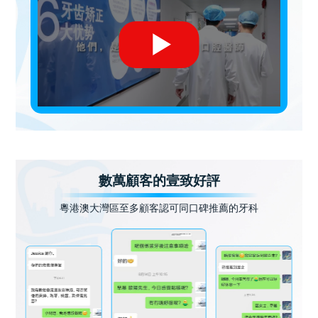
數萬顧客的壹致好評
粵港澳大灣區至多顧客認可同口碑推薦的牙科