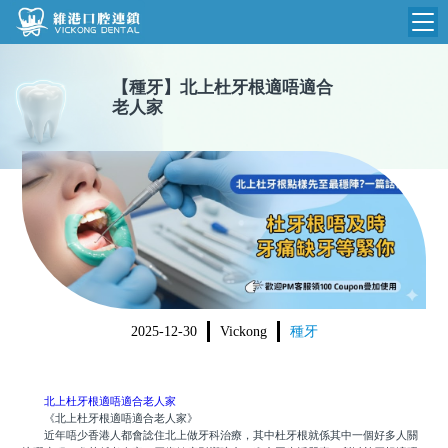
維港首頁
【
種牙
】
北上杜牙根適唔適合
老人家
維港簡介
品牌介紹
收費標準
N
環境設備
收費總表
醫院新聞
醫生團隊
植牙收費
根管收費
門診時間
美學收費
2025-12-30
Vickong
種牙
就醫指引
常規收費
箍牙收費
北上杜牙根適唔適合老人家
《北上杜牙根適唔適合老人家》
近年唔少香港人都會諗住北上做牙科治療，其中杜牙根就係其中一個好多人關