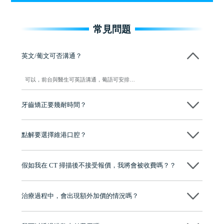
常見問題
英文/葡文可否溝通？
可以，前台與醫生可英語溝通，葡語可安排…
牙齒矯正要幾耐時間？
一般需時 12 至 24 個月，視乎個別情況而定…
點解要選擇維港口腔？
維港口腔踐行「醫道濟世」的大學校訓，各分院匯聚來自香港、內地的
博士碩士高資歷牙醫，十七年穩定開診。榮獲「2024香港企業領袖品
假如我在 CT 掃描後不接受報價，我將會被收費嗎？？
牌」、「2025香港企業領袖品牌」，是諾貝爾種植系統全球放心植牙中
心，香港新城電台與廣東衛視推薦品牌
不會！只要未開始實際服務之前，你不會被收取任何費用。
至今已服務超過三十個國家和地區的顧客，受到粵港澳大灣區及周邊城
市市民極高的口碑評價及信任推薦 珠海、深圳設有八大分院，香港亦設
治療過程中，會出現額外加價的情況嗎？
有咨詢及服務保障中心，有任何問題都可以隨時預約免費咨詢，讓人十
分放心
不會，治療前我們會詳細說明治療方案及對應的價錢，顧客同意並簽字
後，我們才會正式進行診療服務