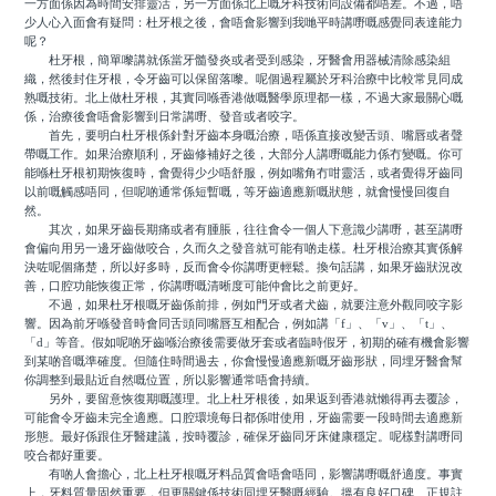
一方面係因為時間安排靈活，另一方面係北上嘅牙科技術同設備都唔差。不過，唔
少人心入面會有疑問：杜牙根之後，會唔會影響到我哋平時講嘢嘅感覺同表達能力
呢？
杜牙根，簡單嚟講就係當牙髓發炎或者受到感染，牙醫會用器械清除感染組
織，然後封住牙根，令牙齒可以保留落嚟。呢個過程屬於牙科治療中比較常見同成
熟嘅技術。北上做杜牙根，其實同喺香港做嘅醫學原理都一樣，不過大家最關心嘅
係，治療後會唔會影響到日常講嘢、發音或者咬字。
首先，要明白杜牙根係針對牙齒本身嘅治療，唔係直接改變舌頭、嘴唇或者聲
帶嘅工作。如果治療順利，牙齒修補好之後，大部分人講嘢嘅能力係冇變嘅。你可
能喺杜牙根初期恢復時，會覺得少少唔舒服，例如嘴角冇咁靈活，或者覺得牙齒同
以前嘅觸感唔同，但呢啲通常係短暫嘅，等牙齒適應新嘅狀態，就會慢慢回復自
然。
其次，如果牙齒長期痛或者有腫脹，往往會令一個人下意識少講嘢，甚至講嘢
會偏向用另一邊牙齒做咬合，久而久之發音就可能有啲走樣。杜牙根治療其實係解
決咗呢個痛楚，所以好多時，反而會令你講嘢更輕鬆。換句話講，如果牙齒狀況改
善，口腔功能恢復正常，你講嘢嘅清晰度可能仲會比之前更好。
不過，如果杜牙根嘅牙齒係前排，例如門牙或者犬齒，就要注意外觀同咬字影
響。因為前牙喺發音時會同舌頭同嘴唇互相配合，例如講「f」、「v」、「t」、
「d」等音。假如呢啲牙齒喺治療後需要做牙套或者臨時假牙，初期的確有機會影響
到某啲音嘅準確度。但隨住時間過去，你會慢慢適應新嘅牙齒形狀，同埋牙醫會幫
你調整到最貼近自然嘅位置，所以影響通常唔會持續。
另外，要留意恢復期嘅護理。北上杜牙根後，如果返到香港就懶得再去覆診，
可能會令牙齒未完全適應。口腔環境每日都係咁使用，牙齒需要一段時間去適應新
形態。最好係跟住牙醫建議，按時覆診，確保牙齒同牙床健康穩定。呢樣對講嘢同
咬合都好重要。
有啲人會擔心，北上杜牙根嘅牙料品質會唔會唔同，影響講嘢嘅舒適度。事實
上，牙料質量固然重要，但更關鍵係技術同埋牙醫嘅經驗。搵有良好口碑、正規註