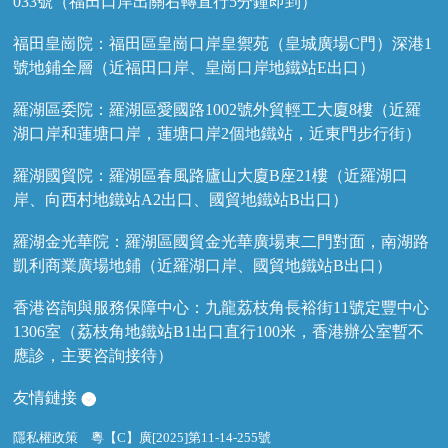
033號（福田口岸出關右轉直行5分鐘即到）
福田皇崗院：福田區皇崗口岸皇禦苑（皇城廣場C門）深港1
號地鋪全層（近福田口岸、皇崗口岸地鐵站E出口）
羅湖區委院：羅湖區愛國路1002號外貿輕工大廈8樓（近羅
湖口岸和蓮塘口岸，蓮塘口岸2個地鐵站，近東門步行街）
羅湖國貿院：羅湖區春風路廬山大廈B座21樓（近羅湖口
岸、向西村地鐵站A2出口、國貿地鐵站B出口）
羅湖金光華院：羅湖區國貿金光華廣場東二門對面，南湖路
凱利商業廣場地鋪（近羅湖口岸、國貿地鐵站B出口）
香港咨詢與服務保障中心：九龍荔枝角長裕街11號定豐中心
1306室（荔枝角地鐵站B1出口直行100米，香港辦公室暫不
應診，主要咨詢接待）
友情鏈接
隱私權政策
粵【C】廣[2025]第11-14-255號