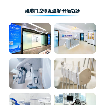
維港口腔環境溫馨·舒適就診