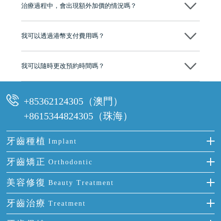
市市民極高的口碑評價及信任推薦 珠海、深圳設有八大分院，香港亦設
治療過程中，會出現額外加價的情況嗎？
有咨詢及服務保障中心，有任何問題都可以隨時預約免費咨詢，讓人十
分放心
不會，治療前我們會詳細說明治療方案及對應的價錢，顧客同意並簽字
後，我們才會正式進行診療服務
我可以透過港幣支付費用嗎？
可以。維港口腔會按照當日匯率轉算收取費用，而匯率會及時告知客人
我可以隨時更改預約時間嗎？
可以，請盡早通過wechat或whatsapp聯絡我們，告知我們你原本預約的
時間及資料，並且重新預約的日期及時段
+85362124305（澳門）
+8615344824305（珠海）
牙齒種植
Implant
種牙
牙齒矯正
Orthodontic
單顆牙缺失
隱形箍牙
美容修復
Beauty Treatment
門牙缺失
前牙反頜
全瓷牙
牙齒治療
Treatment
多顆牙缺失
牙齒擁擠
烤瓷牙