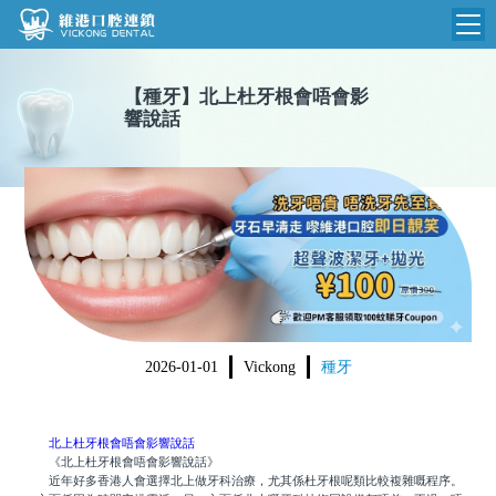
維港首頁
【
種牙
】
北上杜牙根會唔會影
響說話
維港簡介
品牌介紹
收費標準
N
環境設備
收費總表
醫院新聞
醫生團隊
植牙收費
根管收費
門診時間
美學收費
2026-01-01
Vickong
種牙
就醫指引
常規收費
箍牙收費
北上杜牙根會唔會影響說話
《北上杜牙根會唔會影響說話》
近年好多香港人會選擇北上做牙科治療，尤其係杜牙根呢類比較複雜嘅程序。