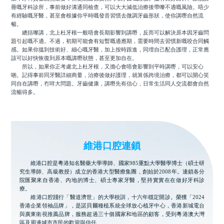
冊嘅牙科診所，事前做好溝通同檢查，可以大大減低治療後帶嚟不適嘅風險。唔少
有經驗嘅牙醫，甚至會根據你平時嘅發音習慣去微調牙齒形狀，使你講嘢自然流
暢。
總括嚟講，北上杜牙根一般唔會長期影響到講嘢，反而可以解決原本因牙齒問
題引起嘅不適。不過，初期可能會有短暫嘅適應期，需要時間去習慣新嘅咬合同觸
感。如果你搵到技術好、細心嘅牙醫，加上按時跟進，同埋自己配合護理，正常應
該可以好快恢復到原本嘅講嘢狀態，甚至更加自在。
所以，如果你正考慮北上杜牙根，又擔心會唔會影響到平時講嘢，可以安心
啲。記得事前同牙醫詳細商量，治療後做好護理，就算係跨境治療，都可以開心笑
同自在講嘢，冇咩大問題。牙齒健康，講嘢先有信心，日常生活同人交流都會自然
流暢得多。
維港口腔連鎖
維港口腔是粵港知名醫藥大學導師、國家985重點大學醫學博士（碩士研
究生導師、高級教授）成立的香港大型醫療集團，創始於2008年。連鎖各分
院匯聚來自香港、內地的博士、碩士專家牙醫，堅持實實在在做好牙科診
療。
維港口腔踐行「醫道濟世」的大學校訓，十六年穩定開診。榮獲「2024
香港企業領袖品牌」，是諾貝爾種植系統全球放心植牙中心，香港新城電台
與廣東衛視推薦品牌，服務超過三十個國家和地區的顧客，受到粵港澳大灣
區及周邊城市市民的歡迎與信任。