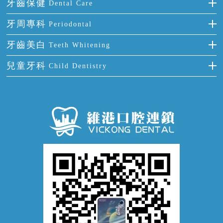
補牙
牙齒保健
Dental Care
半口缺失
牙齒前突
氟斑牙
智齒
正確刷牙
牙周專科
Periodontal
全口缺失
牙齒稀疏
四環素牙
根管治療
全國愛牙日
牙周炎
牙齒美白
Teeth Whitening
活動假牙
拔牙
預防牙病
牙齦出血
冷光美白
兒童牙科
Child Dentistry
牙貼面
牙痛
牙科通識
牙齦炎
洗牙
蛀牙防蛀
口腔潰瘍
口腔異味
牙周病
超聲波潔牙
窩溝封閉
牙齒鬆動
噴砂潔牙
兒童正畸
牙齦萎縮
牙結石
牙外傷
牙菌斑
換牙護理
兒牙診療