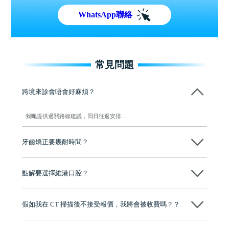
WhatsApp聯絡
常見問題
跨境來診會唔會好麻煩？
我哋提供過關路線建議，同日往返安排…
牙齒矯正要幾耐時間？
一般需時 12 至 24 個月，視乎個別情況而定…
點解要選擇維港口腔？
維港口腔踐行「醫道濟世」的大學校訓，各分院匯聚來自香港、內地的
博士碩士高資歷牙醫，十七年穩定開診。榮獲「2024香港企業領袖品
假如我在 CT 掃描後不接受報價，我將會被收費嗎？？
牌」、「2025香港企業領袖品牌」，是諾貝爾種植系統全球放心植牙中
心，香港新城電台與廣東衛視推薦品牌
不會！只要未開始實際服務之前，你不會被收取任何費用。
至今已服務超過三十個國家和地區的顧客，受到粵港澳大灣區及周邊城