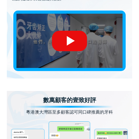
數萬顧客的壹致好評
粵港澳大灣區至多顧客認可同口碑推薦的牙科