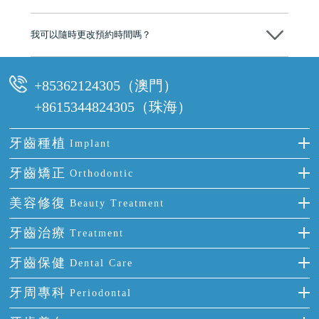
可以。維港口腔會按照當日匯率轉算收取費用，而匯率會及時告知客人
我可以隨時更改預約時間嗎？
可以，請盡早通過wechat或whatsapp聯絡我們，告知我們你原本預約的
時間及資料，並且重新預約的日期及時段
+85362124305（澳門）
+8615344824305（珠海）
牙齒種植
Implant
種牙
牙齒矯正
Orthodontic
單顆牙缺失
隱形箍牙
美容修復
Beauty Treatment
門牙缺失
前牙反頜
全瓷牙
牙齒治療
Treatment
多顆牙缺失
牙齒擁擠
烤瓷牙
補牙
牙齒保健
Dental Care
半口缺失
牙齒前突
氟斑牙
智齒
正確刷牙
牙周專科
Periodontal
全口缺失
牙齒稀疏
四環素牙
根管治療
全國愛牙日