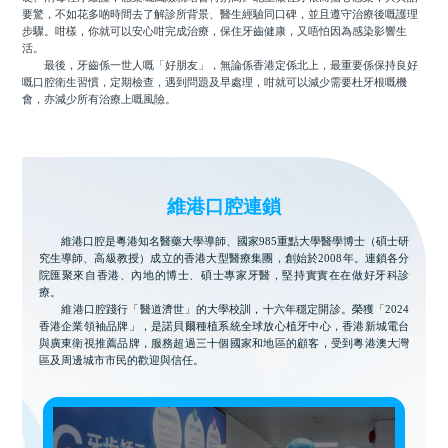
要驚，不如花多啲時間去了解診所背景、醫生經驗同口碑，並且遵守治療後嘅護理
步驟。咁樣，你就可以安心咁完成治療，保住牙齒健康，又唔怕因為感染影響生
活。
最後，牙齒係一世人嘅「好朋友」，無論係香港定係北上，最重要係保持良好
嘅口腔衛生習慣，定期檢查，遇到問題及早處理，咁就可以減少需要杜牙根嘅機
會，亦減少所有治療上嘅風險。
維港口腔連鎖
維港口腔是粵港知名醫藥大學導師、國家985重點大學醫學博士（碩士研
究生導師、高級教授）成立的香港大型醫療集團，創始於2008年。連鎖各分
院匯聚來自香港、內地的博士、碩士專家牙醫，堅持實實在在做好牙科診
療。
維港口腔踐行「醫道濟世」的大學校訓，十六年穩定開診。榮獲「2024
香港企業領袖品牌」，是諾貝爾種植系統全球放心植牙中心，香港新城電台
與廣東衛視推薦品牌，服務超過三十個國家和地區的顧客，受到粵港澳大灣
區及周邊城市市民的歡迎與信任。