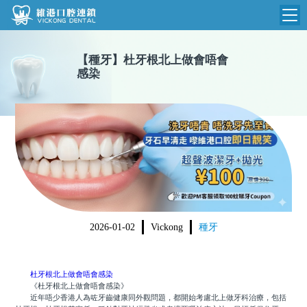
維港首頁
【
種牙
】
杜牙根北上做會唔會
感染
維港簡介
品牌介紹
收費標準
N
環境設備
收費總表
醫院新聞
醫生團隊
植牙收費
根管收費
門診時間
美學收費
2026-01-02
Vickong
種牙
就醫指引
常規收費
箍牙收費
杜牙根北上做會唔會感染
《杜牙根北上做會唔會感染》
近年唔少香港人為咗牙齒健康同外觀問題，都開始考慮北上做牙科治療，包括