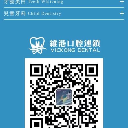
牙周炎
牙齒美白
Teeth Whitening
活動假牙
拔牙
預防牙病
牙齦出血
冷光美白
兒童牙科
Child Dentistry
牙貼面
牙痛
牙科通識
牙齦炎
洗牙
蛀牙防蛀
口腔潰瘍
口腔異味
牙周病
超聲波潔牙
窩溝封閉
牙齒鬆動
噴砂潔牙
兒童正畸
牙齦萎縮
牙結石
牙外傷
牙菌斑
換牙護理
兒牙診療