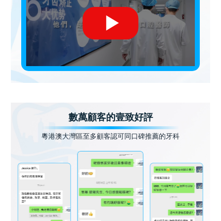
數萬顧客的壹致好評
粵港澳大灣區至多顧客認可同口碑推薦的牙科