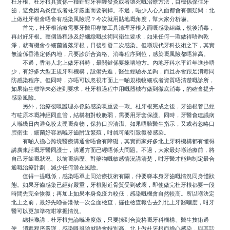
杜牙根。杜牙根其實係一種針對牙神經發炎或者壞死嘅治療方法，目標係保住牙
齒，避免因為炎症或者蛀牙嚴重而要剝掉。不過，唔少人心入面都會有個疑問：北
上做杜牙根會唔會有感染風險呢？今次就用貼地嘅角度，幫大家分析嚇。
首先，杜牙根治療需要牙醫用專業工具清理牙根入面嘅感染組織，然後消毒，
再封好牙根。整個過程涉及好細緻嘅技術同衛生要求，如果任何一環做得唔夠乾
淨，就有機會令細菌留落牙根，日後引發二次感染。但喺現代牙科技術之下，其實
無論係香港定係內地，只要診所合資格、消毒程序到位，感染嘅風險都唔算高。
不過，香港人北上做牙科時，最關鍵係要揀啱地方。內地牙科水平近年進步唔
少，有好多大型正規牙科機構，設備先進，醫生經驗亦足夠，而且亦會跟足消毒同
防感染程序。但同時，亦唔可以忽視市面上一啲規模較細或者資質唔清楚嘅診所，
如果衛生標準未必達到要求，杜牙根過程中用嘅器械冇做到徹底消毒，的確會提升
感染風險。
另外，治療後嘅護理亦係防感染嘅重要一環。杜牙根完成之後，牙齒根管已經
冇咗原本嘅神經同血管，結構相對較脆弱，需要用牙套保護。同時，牙醫會建議病
人喺幾日內避免咬太硬嘅食物，保持口腔清潔。如果唔聽醫生指示，又或者忽略口
腔衛生，細菌好容易喺牙齒附近繁殖，咁就可能引致復發感染。
有啲人擔心跨境醫療溝通會唔會有障礙，其實而家好多北上牙科機構都有懂得
講廣東話嘅牙醫同護士，溝通方面已經唔係大問題。不過，大家最好喺治療前，將
自己牙齒嘅狀況、以前嘅病歷、對藥物嘅敏感情況講清楚，咁牙醫才能夠制定最合
適嘅治療計劃，減少任何潛在風險。
值得一提嘅係，感染唔單止同治療技術有關，仲要睇本身牙齒嘅情況同身體狀
態。如果牙齒感染已經好嚴重，牙根附近骨質受到破壞，即使做完杜牙根都要一段
時間先完全恢復；再加上如果本身免疫力較低，感染嘅機會自然較高。所以喺決定
北上之前，最好先喺香港做一次全面檢查，攞住檢查報告去到北上牙醫嗰度，咁牙
醫可以更加準確咁掌握情況。
總括嚟講，杜牙根無論喺邊度做，只要揀到合資格嘅牙科機構、醫生技術過
硬、消毒程序嚴謹，感染嘅風險就唔會特別高。北上做杜牙根而擔心感染，與其話