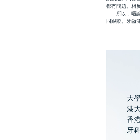
都冇問題。相
所以，唔論你
同跟蹤。牙齒
大
港大
香
牙