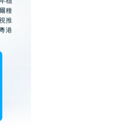
年穩
貝爾種
視推
粵港