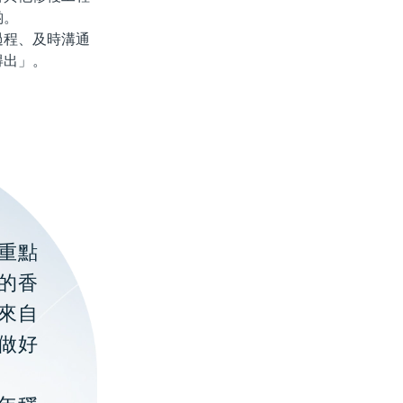
啲。
程、及時溝通
得出」。
重點
的香
聚來自
做好