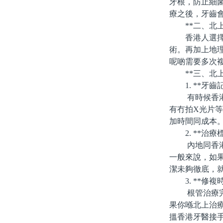
牙根，防止細
療之後，牙齒
**二、北上
香港人選擇北
術。再加上地
呢啲需要多次
**三、北上
1. **牙齒
有時候香港牙
有冇拍X光片
加時間同成本
2. **治療
內地同香港嘅
一般來說，如
潔未夠徹底，
3. **修複
根管治療完成
果你喺北上治
搵香港牙醫接