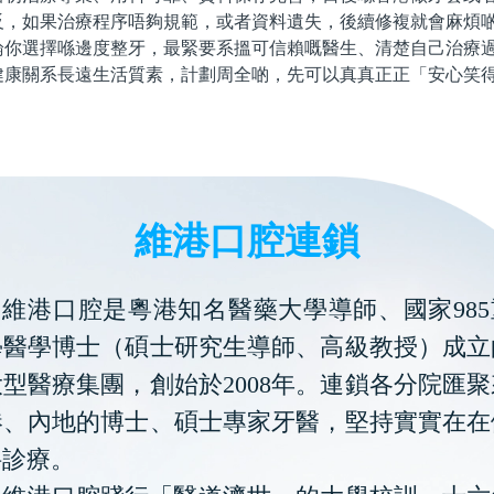
反，如果治療程序唔夠規範，或者資料遺失，後續修複就會麻煩
選擇喺邊度整牙，最緊要系搵可信賴嘅醫生、清楚自己治療過
健康關系長遠生活質素，計劃周全啲，先可以真真正正「安心笑
維港口腔連鎖
維港口腔是粵港知名醫藥大學導師、國家985
學醫學博士（碩士研究生導師、高級教授）成立
型醫療集團，創始於2008年。連鎖各分院匯
港、內地的博士、碩士專家牙醫，堅持實實在在
科診療。