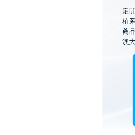
定開
植
薦
澳