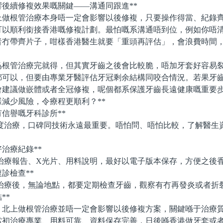
後續修複效果嘅關鍵——溝通同跟進**
根管治療本身唔一定會影響以後修複，只要操作得當、紀錄齊
可以順利銜接香港嘅修複計劃。最怕嘅系溝通唔到位，例如你唔
者冇帶齊片子，咁樣香港醫生就要「重頭再評估」，會浪費時間
管治療完就得，但其實牙齒之後會比較脆，唔加牙套好容易裂
都可以，但要由專業牙醫評估牙冠剩余結構同咬合情況。若果牙
會建議做嵌體或者全冠修複，呢個都系保護牙齒長遠健康嘅重要
減少風險，令療程更順利？**
有信譽嘅牙科診所**
療，口碑同技術永遠最重要。唔怕問、唔怕比較，了解醫生
好治療紀錄**
報告、X光片、用料說明，最好以電子版本保存，方便之後香
複診檢查**
後，無論地點，都要定期檢查牙齒，觀察有冇再發炎或者折
**
上做根管治療並唔一定會影響以後修複方案，關鍵喺于治療質
當初治療專業、用料可靠、資料保存完善，日後喺香港做牙套或