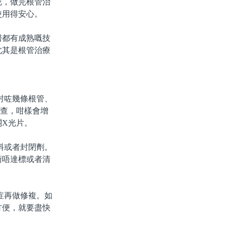
呢，做完根管治
使用得安心。
都有成熟嘅技
尤其是根管治療
封咗幾條根管、
檢查，咁樣會增
關X光片。
料或者封閉劑。
術唔達標或者清
症再做修複。如
方便，就要盡快