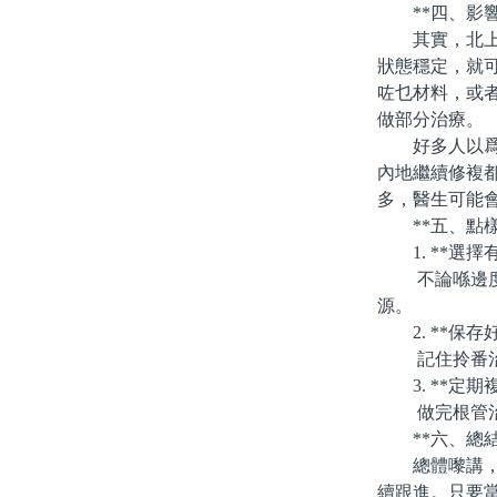
**四、影響
其實，北上做
狀態穩定，就
咗乜材料，或
做部分治療。
好多人以爲根
內地繼續修複
多，醫生可能
**五、點樣
1. **選擇
不論喺邊度治
源。
2. **保存
記住拎番治療
3. **定期
做完根管治療
**六、總結
總體嚟講，北
續跟進。只要