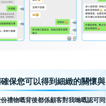
們確保您可以得到細緻的關懷與
壹份禮物嘅背後都係顧客對我哋嘅認可同