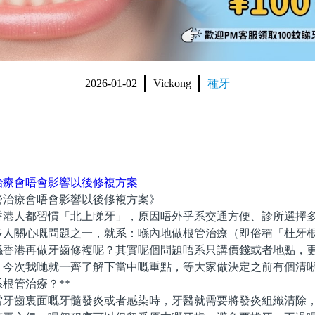
2026-01-02
Vickong
種牙
治療會唔會影響以後修複方案
療會唔會影響以後修複方案》
人都習慣「北上睇牙」，原因唔外乎系交通方便、診所選擇多
多人關心嘅問題之一，就系：喺內地做根管治療（即俗稱「杜牙
喺香港再做牙齒修複呢？其實呢個問題唔系只講價錢或者地點，
。今次我哋就一齊了解下當中嘅重點，等大家做決定之前有個清
根管治療？**
齒裏面嘅牙髓發炎或者感染時，牙醫就需要將發炎組織清除，