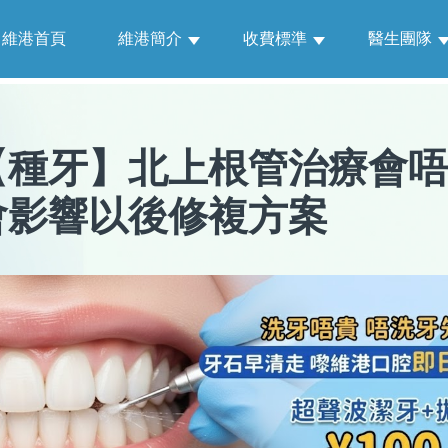
維港首頁
維港簡介
收費標準
醫生團隊
【
種牙
】
北上根管治療會唔
會影響以後修複方案