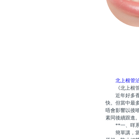
北上根管
《北上根管治
近年好多香港
快。但當中最
唔會影響以後
素同後續跟進
**一、咩系
簡單講，當牙