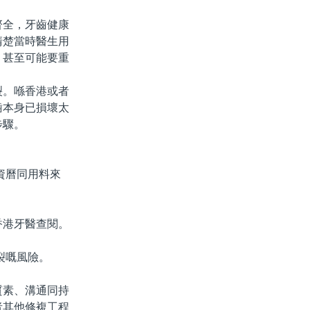
全，牙齒健康
清楚當時醫生用
，甚至可能要重
。喺香港或者
齒本身已損壞太
步驟。
資曆同用料來
港牙醫查閱。
裂嘅風險。
素、溝通同持
者其他修複工程