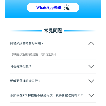
WhatsApp聯絡
常見問題
跨境來診會唔會好麻煩？
我哋提供過關路線建議，同日往返安排…
可否分期付款？
可按療程提供分期方案，細節以門診為準…
點解要選擇維港口腔？
維港口腔踐行「醫道濟世」的大學校訓，各分院匯聚來自香港、內地的
博士碩士高資歷牙醫，十七年穩定開診。榮獲「2024香港企業領袖品
假如我在 CT 掃描後不接受報價，我將會被收費嗎？？
牌」、「2025香港企業領袖品牌」，是諾貝爾種植系統全球放心植牙中
心，香港新城電台與廣東衛視推薦品牌
不會！只要未開始實際服務之前，你不會被收取任何費用。
至今已服務超過三十個國家和地區的顧客，受到粵港澳大灣區及周邊城