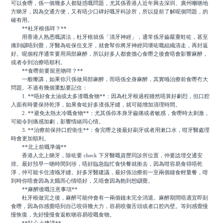
可以食嘢，係一個幾多人都疑惑嘅問題，尤其係香港人近年興去深圳、廣州嗰啲地
方睇牙，因為交通方便，又有唔少口碑好嘅牙科診所，所以提前了解呢個問題，的
確有用。
**杜牙根係咩？**
用香港人熟悉嘅講法，杜牙根就係「清牙神經」，通常係牙齒嚴重蛀咗，甚至
痛到瞓唔到覺，牙醫為咗保住支牙，就會幫你將牙神經同壞咗嘅組織清走，再封返
好。呢個程序通常要用局部麻醉，所以好多人都會擔心食嘢之後會唔會影響麻醉，
或者令到治療唔順利。
**食嘢前要留意啲咩？**
一般嚟講，如果你只係做局部麻醉，而唔係全身麻醉，其實喺治療前食嘢冇大
問題。不過有幾個重點要記住：
1. **唔好食太油或太多渣嘅食物**：因為杜牙根過程雖然唔算好劇烈，但口腔
入面有時要保持乾淨，如果食咗好多渣係牙縫，就可能增加清理時間。
2. **避免太熱太冷嘅食物**：尤其係你本身牙齒痛或者敏感，食嘢時太刺激，
可能令到痛感加劇，影響情緒同心情。
3. **治療前保持口腔衛生**：食完嘢之後最好刷牙或者用漱口水，咁牙醫處理
時會更加順利。
**北上前嘅準備**
香港人北上睇牙，除咗要 check 下牙醫嘅資歷同診所位置，仲要諗埋交通安
排。最好預早一啲時間到埗，唔好臨急臨忙食快餐就衝去，因為咁容易食得唔乾
淨，仲可能卡住渣喺牙縫。好多牙醫建議，最好係治療前一至兩個鐘食輕量餐，咁
到時你唔會因為太餓而心情唔好，又唔會因為飽到想瞓覺。
**麻醉後嘅注意事項**
杜牙根做完之後，麻醉可能仲會有一兩個鐘未完全消退。麻醉期間唔適宜即刻
食嘢，因為你感覺唔到自己咬得幾大力，容易咬傷舌頭或者口腔內壁。等到感覺慢
慢恢復，先好慢慢食返軟啲容易咬嘅食物。