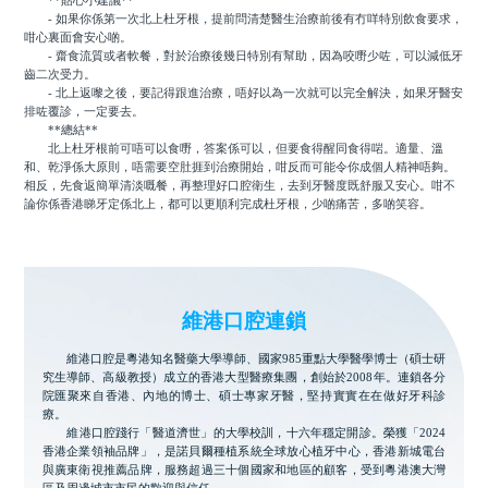
**貼心小建議**
- 如果你係第一次北上杜牙根，提前問清楚醫生治療前後有冇咩特別飲食要求，
咁心裏面會安心啲。
- 齋食流質或者軟餐，對於治療後幾日特別有幫助，因為咬嘢少咗，可以減低牙
齒二次受力。
- 北上返嚟之後，要記得跟進治療，唔好以為一次就可以完全解決，如果牙醫安
排咗覆診，一定要去。
**總結**
北上杜牙根前可唔可以食嘢，答案係可以，但要食得醒同食得啱。適量、溫
和、乾淨係大原則，唔需要空肚捱到治療開始，咁反而可能令你成個人精神唔夠。
相反，先食返簡單清淡嘅餐，再整理好口腔衛生，去到牙醫度既舒服又安心。咁不
論你係香港睇牙定係北上，都可以更順利完成杜牙根，少啲痛苦，多啲笑容。
維港口腔連鎖
維港口腔是粵港知名醫藥大學導師、國家985重點大學醫學博士（碩士研
究生導師、高級教授）成立的香港大型醫療集團，創始於2008年。連鎖各分
院匯聚來自香港、內地的博士、碩士專家牙醫，堅持實實在在做好牙科診
療。
維港口腔踐行「醫道濟世」的大學校訓，十六年穩定開診。榮獲「2024
香港企業領袖品牌」，是諾貝爾種植系統全球放心植牙中心，香港新城電台
與廣東衛視推薦品牌，服務超過三十個國家和地區的顧客，受到粵港澳大灣