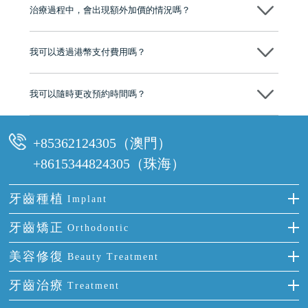
市市民極高的口碑評價及信任推薦 珠海、深圳設有八大分院，香港亦設
治療過程中，會出現額外加價的情況嗎？
有咨詢及服務保障中心，有任何問題都可以隨時預約免費咨詢，讓人十
分放心
不會，治療前我們會詳細說明治療方案及對應的價錢，顧客同意並簽字
後，我們才會正式進行診療服務
我可以透過港幣支付費用嗎？
可以。維港口腔會按照當日匯率轉算收取費用，而匯率會及時告知客人
我可以隨時更改預約時間嗎？
可以，請盡早通過wechat或whatsapp聯絡我們，告知我們你原本預約的
時間及資料，並且重新預約的日期及時段
+85362124305（澳門）
+8615344824305（珠海）
牙齒種植
Implant
種牙
牙齒矯正
Orthodontic
單顆牙缺失
隱形箍牙
美容修復
Beauty Treatment
門牙缺失
前牙反頜
全瓷牙
牙齒治療
Treatment
多顆牙缺失
牙齒擁擠
烤瓷牙