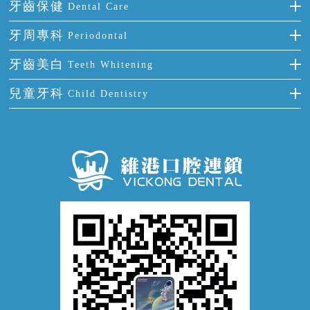
補牙
牙齒保健
Dental Care
半口缺失
牙齒前突
氟斑牙
智齒
正確刷牙
牙周專科
Periodontal
全口缺失
牙齒稀疏
四環素牙
根管治療
全國愛牙日
牙周炎
牙齒美白
Teeth Whitening
活動假牙
拔牙
預防牙病
牙齦出血
冷光美白
兒童牙科
Child Dentistry
牙貼面
牙痛
牙科通識
牙齦炎
洗牙
蛀牙防蛀
口腔潰瘍
口腔異味
牙周病
超聲波潔牙
窩溝封閉
牙齒鬆動
噴砂潔牙
兒童正畸
牙齦萎縮
牙結石
牙外傷
牙菌斑
換牙護理
兒牙診療