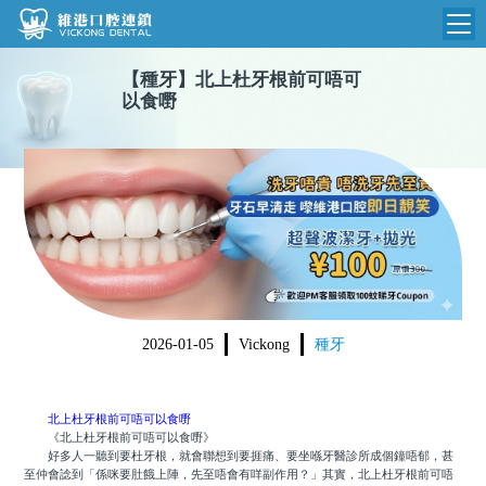
【
種牙
】
北上杜牙根前可唔可
維港首頁
以食嘢
維港簡介
品牌介紹
收費標準
N
環境設備
收費總表
醫院新聞
醫生團隊
植牙收費
根管收費
門診時間
2026-01-05
Vickong
種牙
美學收費
就醫指引
常規收費
北上杜牙根前可唔可以食嘢
箍牙收費
《北上杜牙根前可唔可以食嘢》
好多人一聽到要杜牙根，就會聯想到要捱痛、要坐喺牙醫診所成個鐘唔郁，甚
至仲會諗到「係咪要肚餓上陣，先至唔會有咩副作用？」其實，北上杜牙根前可唔