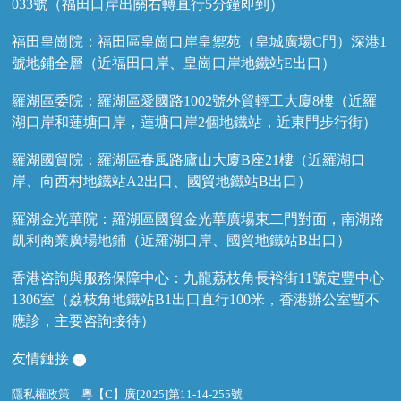
033號（福田口岸出關右轉直行5分鐘即到）
福田皇崗院：福田區皇崗口岸皇禦苑（皇城廣場C門）深港1
號地鋪全層（近福田口岸、皇崗口岸地鐵站E出口）
羅湖區委院：羅湖區愛國路1002號外貿輕工大廈8樓（近羅
湖口岸和蓮塘口岸，蓮塘口岸2個地鐵站，近東門步行街）
羅湖國貿院：羅湖區春風路廬山大廈B座21樓（近羅湖口
岸、向西村地鐵站A2出口、國貿地鐵站B出口）
羅湖金光華院：羅湖區國貿金光華廣場東二門對面，南湖路
凱利商業廣場地鋪（近羅湖口岸、國貿地鐵站B出口）
香港咨詢與服務保障中心：九龍荔枝角長裕街11號定豐中心
1306室（荔枝角地鐵站B1出口直行100米，香港辦公室暫不
應診，主要咨詢接待）
友情鏈接
隱私權政策
粵【C】廣[2025]第11-14-255號