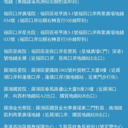
地鋪（東鐵線落馬洲站出關對面即到）
福田口岸廣場院：福田區裕亨路3-1號福田口岸商業廣場地鋪
034號（福田口岸出關右轉直行5分鐘即到）
福田口岸星光院：福田區裕亨路3-1號福田口岸商業廣場地鋪
033號（福田口岸出關右轉直行5分鐘即到）
福田皇崗院：福田區皇崗口岸皇禦苑（皇城廣場C門）深港1
號地鋪全層（近福田口岸、皇崗口岸地鐵站E出口）
羅湖區委院：羅湖區愛國路1002號外貿輕工大廈8樓（近羅
湖口岸和蓮塘口岸，蓮塘口岸2個地鐵站，近東門步行街）
羅湖國貿院：羅湖區春風路廬山大廈B座21樓（近羅湖口
岸、向西村地鐵站A2出口、國貿地鐵站B出口）
羅湖金光華院：羅湖區國貿金光華廣場東二門對面，南湖路
凱利商業廣場地鋪（近羅湖口岸、國貿地鐵站B出口）
香港咨詢與服務保障中心：九龍荔枝角長裕街11號定豐中心