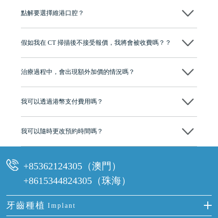
點解要選擇維港口腔？
維港口腔踐行「醫道濟世」的大學校訓，各分院匯聚來自香港、內地的
博士碩士高資歷牙醫，十七年穩定開診。榮獲「2024香港企業領袖品
假如我在 CT 掃描後不接受報價，我將會被收費嗎？？
牌」、「2025香港企業領袖品牌」，是諾貝爾種植系統全球放心植牙中
心，香港新城電台與廣東衛視推薦品牌
不會！只要未開始實際服務之前，你不會被收取任何費用。
至今已服務超過三十個國家和地區的顧客，受到粵港澳大灣區及周邊城
市市民極高的口碑評價及信任推薦 珠海、深圳設有八大分院，香港亦設
治療過程中，會出現額外加價的情況嗎？
有咨詢及服務保障中心，有任何問題都可以隨時預約免費咨詢，讓人十
分放心
不會，治療前我們會詳細說明治療方案及對應的價錢，顧客同意並簽字
後，我們才會正式進行診療服務
我可以透過港幣支付費用嗎？
可以。維港口腔會按照當日匯率轉算收取費用，而匯率會及時告知客人
我可以隨時更改預約時間嗎？
可以，請盡早通過wechat或whatsapp聯絡我們，告知我們你原本預約的
時間及資料，並且重新預約的日期及時段
+85362124305（澳門）
+8615344824305（珠海）
牙齒種植
Implant