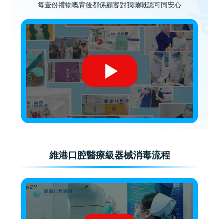
每壹份禮物嘅背後都係顧客對我哋嘅認可同安心
維港口腔醫療級器械消毒流程