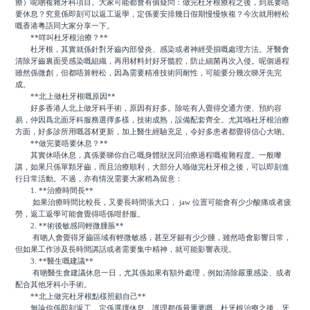
療）呢啲複雜牙科項目。大家可能都會有個疑問：做完杜牙根療程之後，到底要唔
要休息？究竟係即刻可以返工返學，定係要安排幾日假期慢慢恢複？今次就用輕松
嘅香港粵語同大家分享一下。
**咩叫杜牙根治療？**
杜牙根，其實就係針對牙齒內部發炎、感染或者神經受損嘅處理方法。牙醫會
清除牙齒裏面受感染嘅組織，再用材料封好牙髓腔，防止細菌再次入侵。呢個過程
雖然係微創，但都唔算輕松，因為需要精准技術同耐性，可能要分幾次睇牙先完
成。
**北上做杜牙根嘅原因**
好多香港人北上做牙科手術，原因有好多。除咗有人覺得交通方便、預約容
易，仲因爲北面牙科服務選擇多樣，技術成熟，設備配套齊全。尤其喺杜牙根治療
方面，好多診所用嘅器材更新，加上醫生經驗充足，令好多患者都覺得信心大啲。
**做完要唔要休息？**
其實休唔休息，真係要睇你自己嘅身體狀況同治療過程嘅複雜程度。一般嚟
講，如果只係單顆牙齒，而且治療順利，大部分人喺做完杜牙根之後，可以即刻進
行日常活動。不過，亦有情況需要大家稍為留意：
1. **治療時間長**
如果治療時間比較長，又要長時間張大口， jaw 位置可能會有少少酸痛或者疲
勞，返工返學可能會覺得唔係咁舒服。
2. **術後敏感同輕微腫脹**
有啲人會覺得牙齒區域有輕微敏感，甚至牙龈有少少腫，雖然唔會影響日常，
但如果工作涉及長時間講話或者需要集中精神，就可能影響表現。
3. **醫生嘅建議**
有啲醫生會建議休息一日，尤其係如果有額外處理，例如清除嚴重感染、或者
配合其他牙科小手術。
**北上做完杜牙根點樣照顧自己**
無論你係即刻返工，定係選擇休息，護理都係最重要嘅。杜牙根治療之後，牙