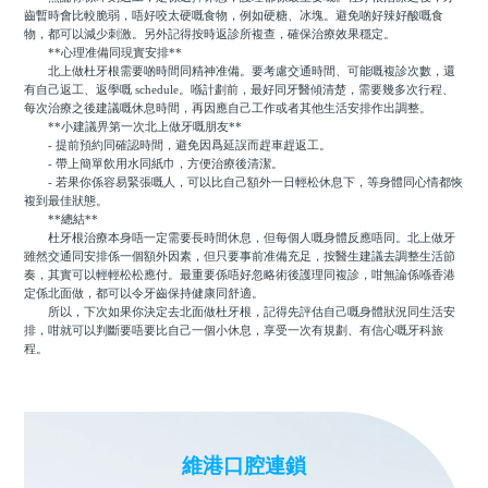
齒暫時會比較脆弱，唔好咬太硬嘅食物，例如硬糖、冰塊。避免啲好辣好酸嘅食
物，都可以減少刺激。另外記得按時返診所複查，確保治療效果穩定。
**心理准備同現實安排**
北上做杜牙根需要啲時間同精神准備。要考慮交通時間、可能嘅複診次數，還
有自己返工、返學嘅 schedule。喺計劃前，最好同牙醫傾清楚，需要幾多次行程、
每次治療之後建議嘅休息時間，再因應自己工作或者其他生活安排作出調整。
**小建議畀第一次北上做牙嘅朋友**
- 提前預約同確認時間，避免因爲延誤而趕車趕返工。
- 帶上簡單飲用水同紙巾，方便治療後清潔。
- 若果你係容易緊張嘅人，可以比自己額外一日輕松休息下，等身體同心情都恢
複到最佳狀態。
**總結**
杜牙根治療本身唔一定需要長時間休息，但每個人嘅身體反應唔同。北上做牙
雖然交通同安排係一個額外因素，但只要事前准備充足，按醫生建議去調整生活節
奏，其實可以輕輕松松應付。最重要係唔好忽略術後護理同複診，咁無論係喺香港
定係北面做，都可以令牙齒保持健康同舒適。
所以，下次如果你決定去北面做杜牙根，記得先評估自己嘅身體狀況同生活安
排，咁就可以判斷要唔要比自己一個小休息，享受一次有規劃、有信心嘅牙科旅
程。
維港口腔連鎖