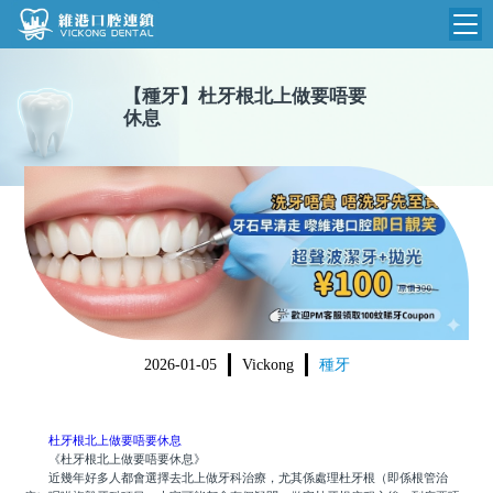
維港首頁
【
種牙
】
杜牙根北上做要唔要
休息
維港簡介
品牌介紹
收費標準
N
環境設備
收費總表
醫院新聞
醫生團隊
植牙收費
根管收費
門診時間
美學收費
2026-01-05
Vickong
種牙
就醫指引
常規收費
箍牙收費
杜牙根北上做要唔要休息
《杜牙根北上做要唔要休息》
近幾年好多人都會選擇去北上做牙科治療，尤其係處理杜牙根（即係根管治