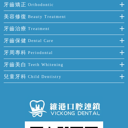
種牙
牙齒矯正
Orthodontic
單顆牙缺失
隱形箍牙
美容修復
Beauty Treatment
門牙缺失
前牙反頜
全瓷牙
牙齒治療
Treatment
多顆牙缺失
牙齒擁擠
烤瓷牙
補牙
牙齒保健
Dental Care
半口缺失
牙齒前突
氟斑牙
智齒
正確刷牙
牙周專科
Periodontal
全口缺失
牙齒稀疏
四環素牙
根管治療
全國愛牙日
牙周炎
牙齒美白
Teeth Whitening
活動假牙
拔牙
預防牙病
牙齦出血
冷光美白
兒童牙科
Child Dentistry
牙貼面
牙痛
牙科通識
牙齦炎
洗牙
蛀牙防蛀
口腔潰瘍
口腔異味
牙周病
超聲波潔牙
窩溝封閉
牙齒鬆動
噴砂潔牙
兒童正畸
牙齦萎縮
牙結石
牙外傷
牙菌斑
換牙護理