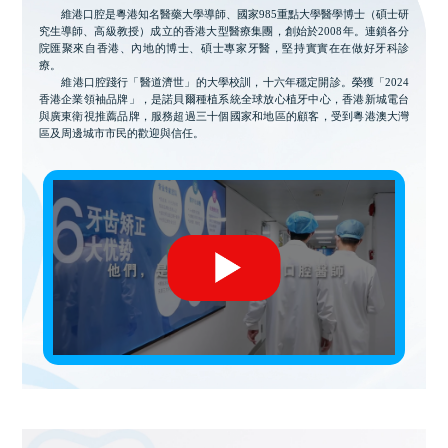
維港口腔是粵港知名醫藥大學導師、國家985重點大學醫學博士（碩士研
究生導師、高級教授）成立的香港大型醫療集團，創始於2008年。連鎖各分
院匯聚來自香港、內地的博士、碩士專家牙醫，堅持實實在在做好牙科診
療。
維港口腔踐行「醫道濟世」的大學校訓，十六年穩定開診。榮獲「2024
香港企業領袖品牌」，是諾貝爾種植系統全球放心植牙中心，香港新城電台
與廣東衛視推薦品牌，服務超過三十個國家和地區的顧客，受到粵港澳大灣
區及周邊城市市民的歡迎與信任。