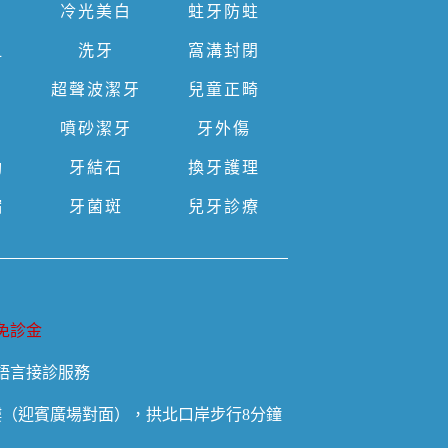
冷光美白
蛀牙防蛀
血
洗牙
窩溝封閉
超聲波潔牙
兒童正畸
噴砂潔牙
牙外傷
動
牙結石
換牙護理
縮
牙菌斑
兒牙診療
免診金
語言接診服務
樓（迎賓廣場對面），拱北口岸步行8分鐘