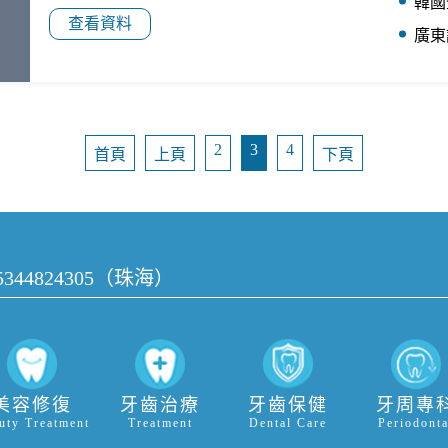
韓國
查看資料
廣東
2
3
4
首頁
上頁
下頁
15344824305（珠海）
美容修復
牙齒治療
牙齒保健
牙周專
uty Treatment
Treatment
Dental Care
Periodonta