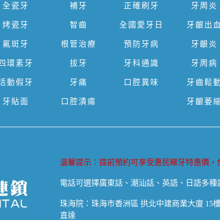
全瓷牙
補牙
正確刷牙
牙周炎
烤瓷牙
智齒
全國愛牙日
牙齦出
氟斑牙
根管治療
預防牙病
牙齦炎
四環素牙
拔牙
牙科通識
牙周病
活動假牙
牙痛
口腔異味
牙齒鬆
牙貼面
口腔潰瘍
牙齦萎
溫馨提示：提前預約可享受惠民睇牙特惠價，
電話可選擇廣東話、潮汕話、英語、日語多種
珠海院：珠海市香洲區 拱北中建商業大廈 15
直達