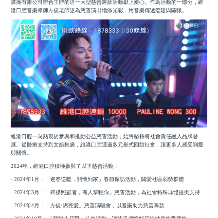
廣播有限公司聯合主辦的這一大型慈善籌款活動獻上愛心。作為活動的一部分，維
港口腔音樂導師方俊老師更為慈善演出增添光彩，用音樂傳遞溫暖與關懷。
維港口腔一向熱衷於參與和推動公益慈善活動，始終堅持將社會責任融入品牌發
展。從醫療支持到文娛推廣，維港口腔通過多元形式回饋社會，讓更多人感受到愛
與關懷。
2024年，維港口腔積極參與了以下慈善活動：
- 2024年1月：「迎春送暖，關懷到家」春節探訪活動，關愛社區弱勢群體
- 2024年3月：「齊撐照顧者，有人幫輕你」慈善活動，為社會特殊群體提供支持
- 2024年4月：「方俊·燃亮愛」慈善演唱會，以音樂助力慈善籌款