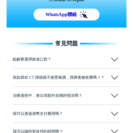
WhatsApp聯絡
常見問題
點解要選擇維港口腔？
維港口腔踐行「醫道濟世」的大學校訓，各分院匯聚來自香港、內地的
博士碩士高資歷牙醫，十七年穩定開診。榮獲「2024香港企業領袖品
假如我在 CT 掃描後不接受報價，我將會被收費嗎？？
牌」、「2025香港企業領袖品牌」，是諾貝爾種植系統全球放心植牙中
心，香港新城電台與廣東衛視推薦品牌
不會！只要未開始實際服務之前，你不會被收取任何費用。
至今已服務超過三十個國家和地區的顧客，受到粵港澳大灣區及周邊城
市市民極高的口碑評價及信任推薦 珠海、深圳設有八大分院，香港亦設
治療過程中，會出現額外加價的情況嗎？
有咨詢及服務保障中心，有任何問題都可以隨時預約免費咨詢，讓人十
分放心
不會，治療前我們會詳細說明治療方案及對應的價錢，顧客同意並簽字
後，我們才會正式進行診療服務
我可以透過港幣支付費用嗎？
可以。維港口腔會按照當日匯率轉算收取費用，而匯率會及時告知客人
我可以隨時更改預約時間嗎？