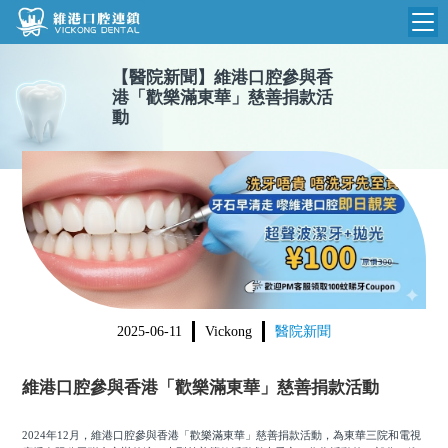
【
醫院新聞
】
維港口腔參與香
維港首頁
港「歡樂滿東華」慈善捐款活
動
維港簡介
品牌介紹
收費標準
N
環境設備
收費總表
醫院新聞
醫生團隊
植牙收費
根管收費
門診時間
美學收費
2025-06-11
Vickong
醫院新聞
就醫指引
常規收費
維港口腔參與香港「歡樂滿東華」慈善捐款活動
箍牙收費
2024年12月，維港口腔參與香港「歡樂滿東華」慈善捐款活動，為東華三院和電視