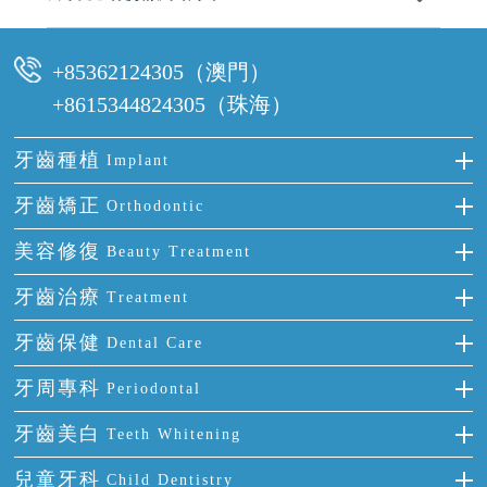
可以，請盡早通過wechat或whatsapp聯絡我們，告知我們你原本預約的
時間及資料，並且重新預約的日期及時段
+85362124305（澳門）
+8615344824305（珠海）
牙齒種植
Implant
種牙
牙齒矯正
Orthodontic
單顆牙缺失
隱形箍牙
美容修復
Beauty Treatment
門牙缺失
前牙反頜
全瓷牙
牙齒治療
Treatment
多顆牙缺失
牙齒擁擠
烤瓷牙
補牙
牙齒保健
Dental Care
半口缺失
牙齒前突
氟斑牙
智齒
正確刷牙
牙周專科
Periodontal
全口缺失
牙齒稀疏
四環素牙
根管治療
全國愛牙日
牙周炎
牙齒美白
Teeth Whitening
活動假牙
拔牙
預防牙病
牙齦出血
冷光美白
兒童牙科
Child Dentistry
牙貼面