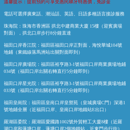
溫馨提示：提前預約可享受惠民睇牙特惠價，免診金
電話可選擇廣東話、潮汕話、英語、日語多種語言接診服務
珠海院：珠海市香洲區 拱北中建商業大廈 15樓（迎賓廣場
對面），拱北口岸步行8分鐘直達
福田口岸香江院：福田區福田口岸正對面，海悅華城104號
地鋪（東鐵線落馬洲站出關對面即到）
福田口岸廣場院：福田區裕亨路3-1號福田口岸商業廣場地鋪
034號（福田口岸出關右轉直行5分鐘即到）
福田口岸星光院：福田區裕亨路3-1號福田口岸商業廣場地鋪
033號（福田口岸出關右轉直行5分鐘即到）
福田皇崗院：福田區皇崗口岸皇禦苑（皇城廣場C門）深港1
號地鋪全層（近福田口岸、皇崗口岸地鐵站E出口）
羅湖區委院：羅湖區愛國路1002號外貿輕工大廈8樓（近羅
湖口岸和蓮塘口岸，蓮塘口岸2個地鐵站，近東門步行街）