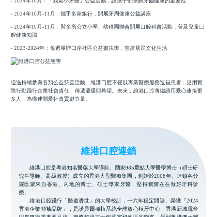
- 2024年10月：「我當小牙醫」公益活動，讓孩子們瞭解牙齒健康的重要性
- 2024年10月-11月：攜手多家銀行，開展牙周健康公益講座
- 2024年10月-11月：與多所公立小學、幼稚園聯合開展口腔科普活動，普及兒童口
腔健康知識
- 2023-2024年：每週舉辦口岸社區公益書法班，豐富居民文化生活
通過持續參與各類公益慈善活動，維港口腔不僅以專業醫療服務造福患者，更用實
際行動踐行企業社會責任，傳遞溫暖與希望。未來，維港口腔將繼續用愛心連接更
多人，為構建關愛社會貢獻力量。
維港口腔連鎖
維港口腔是粵港知名醫藥大學導師、國家985重點大學醫學博士（碩士研
究生導師、高級教授）成立的香港大型醫療集團，創始於2008年。連鎖各分
院匯聚來自香港、內地的博士、碩士專家牙醫，堅持實實在在做好牙科診
療。
維港口腔踐行「醫道濟世」的大學校訓，十六年穩定開診。榮獲「2024
香港企業領袖品牌」，是諾貝爾種植系統全球放心植牙中心，香港新城電台