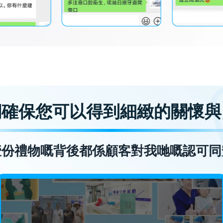
們確保您可以得到細緻的關懷與
壹份禮物嘅背後都係顧客對我哋嘅認可同