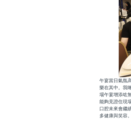
午宴當日氣氛
樂在其中。我
場午宴增添咗
能夠見證住現
口腔未來會繼
多健康與笑容