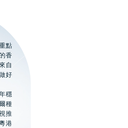
重點
的香
聚來自
做好
年穩
貝爾種
視推
粵港