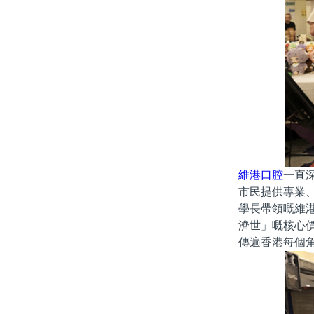
維港口腔
一直
市民提供專業
學長帶領嘅維
濟世」嘅核心
傳遍香港每個