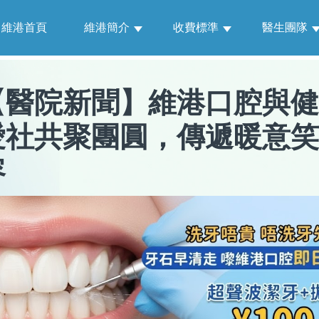
維港首頁
維港簡介
收費標準
醫生團隊
【
醫院新聞
】
維港口腔與健
愛社共聚團圓，傳遞暖意笑
容