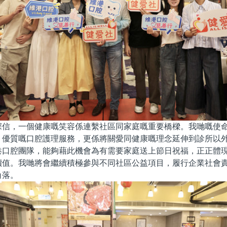
深信，一個健康嘅笑容係連繫社區同家庭嘅重要橋樑。我哋嘅使
、優質嘅口腔護理服務，更係將關愛同健康嘅理念延伸到診所以
港口腔團隊，能夠藉此機會為有需要家庭送上節日祝福，正正體
價值。我哋將會繼續積極參與不同社區公益項目，履行企業社會
角落。