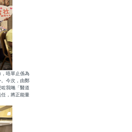
命，唔單止係為
外。今次，由鄭
現咗我哋「醫道
責任，將正能量