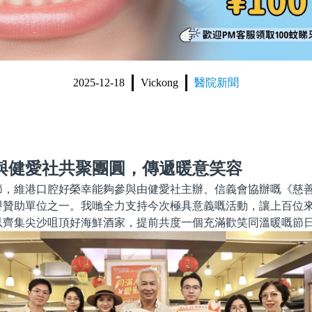
2025-12-18
Vickong
醫院新聞
與健愛社共聚團圓，傳遞暖意笑容
節，維港口腔好榮幸能夠參與由健愛社主辦、信義會協辦嘅《慈
譽贊助單位之一。我哋全力支持今次極具意義嘅活動，讓上百位
以齊集尖沙咀頂好海鮮酒家，提前共度一個充滿歡笑同溫暖嘅節