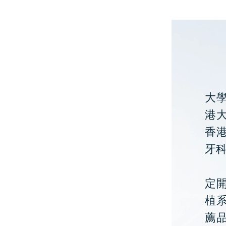
大
港大
香
牙
定開
植
薦