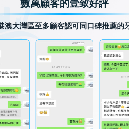
數萬顧客的壹致好評
港澳大灣區至多顧客認可同口碑推薦的