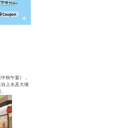
善中秋午宴》，
來自上水及大埔
日。