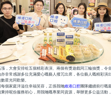
高漲，大會安排咗五個精彩表演、兩個有獎遊戲同三輪抽獎，令
哋亦非常感謝多位充滿愛心嘅藝人撥冗出席，各位藝人嘅精彩演
無數星光同歡樂。
場每個家庭洋溢住幸福笑容，正係我哋
維港口腔
團隊繼續前行嘅
續秉持呢份服務初心，用我哋嘅專業同資源，舉辦更多公益活動
。