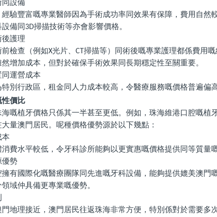
術同設備
，經驗豐富嘅專業醫師因為手術成功率同效果有保障，費用自然
科設備同
掃描技術等亦會影響價格。
3D
術後護理
術前檢查（例如
光片、
掃描等）同術後嘅專業護理都係費用嘅
X
CT
雖然增加成本，但對於確保手術效果同長期穩定性至關重要。
置同運營成本
為特別行政區，租金同人力成本較高，令醫療服務嘅價格普遍偏
嘅性價比
珠海嘅植牙價格只係其一半甚至更低。例如，珠海維港口腔嘅植
咗大量澳門居民。呢種價格優勢源於以下幾點：
成本
體消費水平較低，令牙科診所能夠以更實惠嘅價格提供同等質量
源優勢
腔擁有國際化嘅醫療團隊同先進嘅牙科設備，能夠提供媲美澳門
分領域仲具備更專業嘅優勢。
利
澳門地理接近，澳門居民往返珠海非常方便，特別係對於需要多