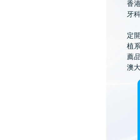
香
牙
定開
植
薦
澳