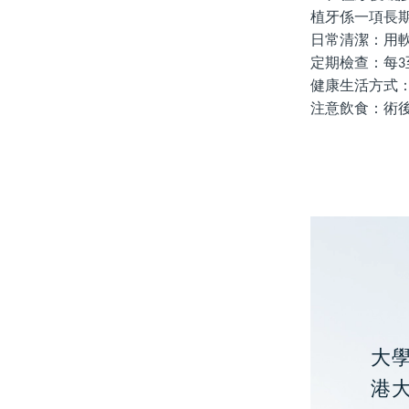
植牙係一項長
日常清潔
：用
定期檢查
：每
3
健康生活方式
注意飲食
：術
大
港大