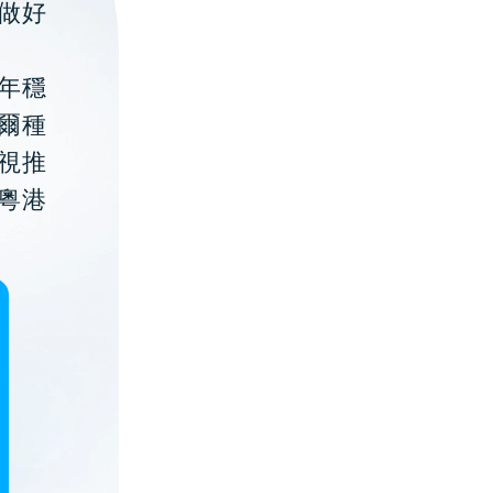
做好
年穩
貝爾種
視推
粵港