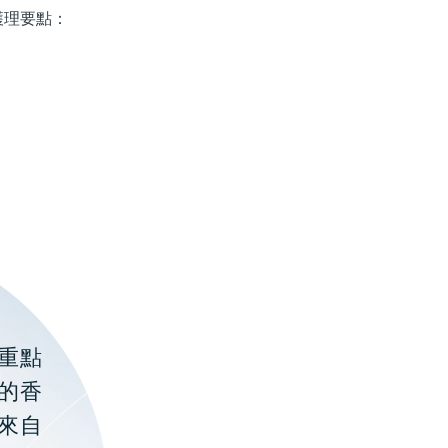
護理要點：
重點
的香
聚來自