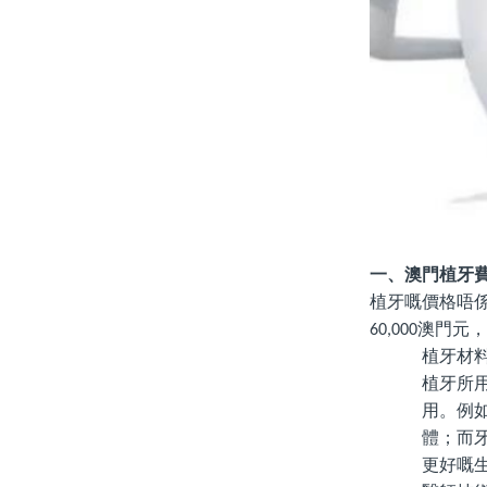
一、澳門植牙
植牙嘅價格唔
澳門元，
6
0,000
植牙材
植牙所
用。例
體；而
更好嘅