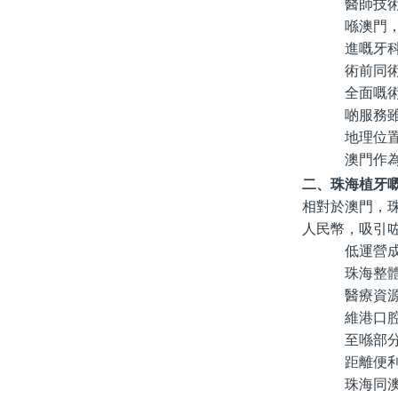
醫師技
喺澳門
進嘅牙
術前同
全面嘅
啲服務
地理位
澳門作
二、珠海植牙
相對於澳門，
人民幣，吸引
低運營
珠海整
醫療資
維港口
至喺部
距離便
珠海同