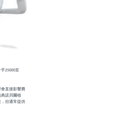
介乎
至
25000
擇會直接影響費
瑞典諾貝爾植
貴，但通常提供