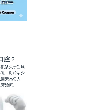
口腔？
修復缺失牙齒嘅
不過，對於唔少
成因素為切入
植牙治療。