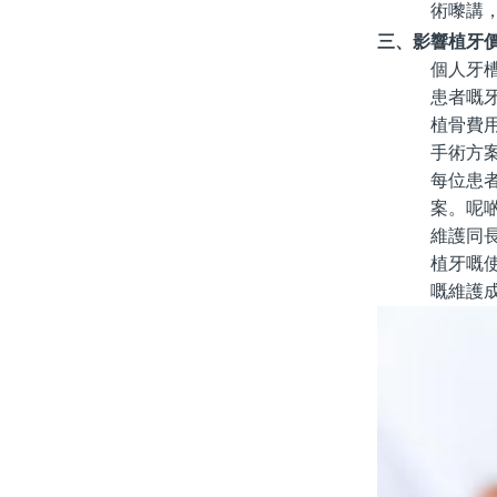
術嚟講
三、影響植牙
個人牙
患者嘅
植骨費
手術方
每位患
案。呢
維護同
植牙嘅
嘅維護