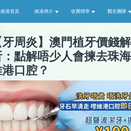
維港首頁
維港簡介
收費標準
醫生團隊
【
牙周炎
】
澳門植牙價錢解
析：點解唔少人會揀去珠海
維港口腔？