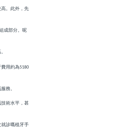
較高。此外，先
組成部分。呢
高。
牙費用約為
5180
嘅服務。
嘅技術水平，甚
次就診嘅植牙手