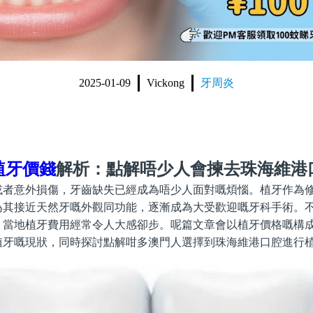
2025-01-09
Vickong
牙周炎
植牙價錢
解析：點解唔少人會揀去珠海維港
或者意外損傷，牙齒缺失已經成為唔少人面對嘅煩惱。植牙作為
為其接近天然牙嘅外觀同功能，逐漸成為大受歡迎嘅牙科手術。
，當地植牙費用經常令人大感卻步。呢篇文章會以植牙價格嘅構
植牙嘅現狀，同時探討點解咁多澳門人選擇到珠海維港口腔進行