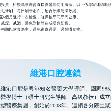
期投資，術後嘅護理會直接影響其使用壽命。以下係專家建議嘅
軟毛牙刷，每日刷牙兩次，配合牙線清潔牙縫。
至
個月進行一次檢查，確保植牙同牙周健康。
6
：戒煙、戒酒，避免對植體造成唔良影響。
後初期以軟食為主，避免進食過硬、過黏嘅食物。
維港口腔連鎖
維港口腔是粵港知名醫藥大學導師、國家985
學醫學博士（碩士研究生導師、高級教授）成立
型醫療集團，創始於2008年。連鎖各分院匯