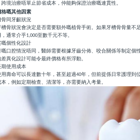
，跨境治療唔單止節省成本，仲能夠保證治療嘅連貫性。
價格嘅其他因素
槽骨同牙齦狀況
牙槽骨狀況會決定是否需要額外嘅植骨手術。如果牙槽骨骨量不
用，通常介乎
至數千元不等。
1,000
案嘅個性化設計
者嘅口腔情況唔同，醫師需要根據牙齒分佈、咬合關係等制定個
啲差異化設計可能令最終價格有所浮動。
長期使用成本
使用壽命可以長達數十年，甚至超過
年，但前提係日常護理到
40
成本，例如定期檢查、清潔等，亦需要納入考量。