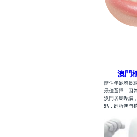
澳門
隨住年齡增長
最佳選擇，因
澳門居民嚟講
點，剖析澳門