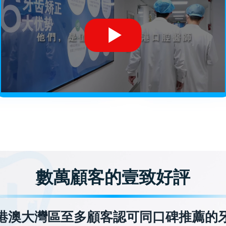
數萬顧客的壹致好評
港澳大灣區至多顧客認可同口碑推薦的