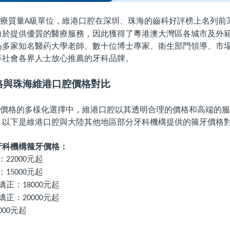
療質量
級單位，維港口腔在深圳、珠海的齒科好評榜上名列前
A
力於提供優質的醫療服務，因此獲得了粵港澳大灣區各城市及外
為多家知名醫葯大學老師、數十位博士專家、衛生部門領導、市
等社會各界人士放心推薦的牙科品牌。
格與珠海維港口腔價格對比
價格的多樣化選擇中，維港口腔以其透明合理的價格和高端的服
。以下是維港口腔與大陸其他地區部分牙科機構提供的箍牙價格
牙科機構箍牙價格：
：
元起
22000
：
元起
15000
矯正：
元起
18000
矯正：
元起
20000
元起
000