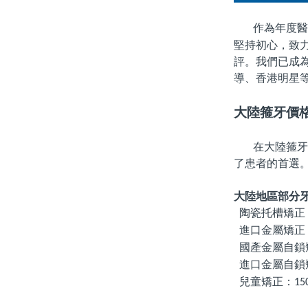
作為年度醫
堅持初心，致
評。我們已成
導、香港明星
大陸箍牙價
在大陸箍牙
了患者的首選
大陸
地區部分
陶瓷托槽矯正
進口金屬矯正
國產金屬自鎖
進口金屬自鎖
兒童矯正：
15