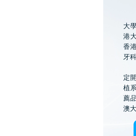
大
港大
香
牙
定開
植
薦
澳