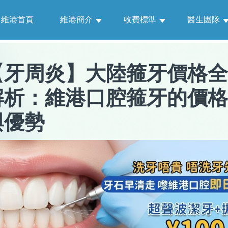
維港首頁
維港簡介
收費標準
醫生團隊
【
牙周炎
】
大陸箍牙價格全
解析：維港口腔箍牙的價格
與優勢