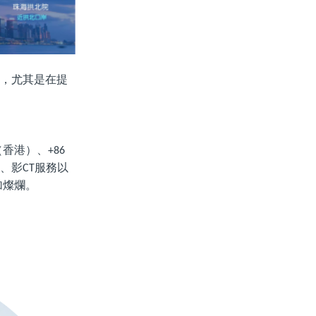
，尤其是在提
（香港）、
+86
、影
服務以
CT
加燦爛。