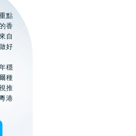
重點
的香
聚來自
做好
年穩
貝爾種
視推
粵港