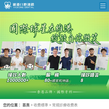
維港首頁
維港簡介
品牌介紹
N
收費標準
環境設備
收費總表
醫院新聞
醫生團隊
植牙收費
根管收費
門診時間
美學收費
就醫指引
常規收費
箍牙收費
您的位置：
首頁
>
收費標準
>
常規診療收費表