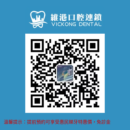
口腔潰瘍
口腔異味
牙周病
超聲波潔牙
窩溝封閉
牙齒鬆動
噴砂潔牙
兒童正畸
牙齦萎縮
牙結石
牙外傷
牙菌斑
換牙護理
兒牙診療
溫馨提示：提前預約可享受惠民睇牙特惠價，免診金