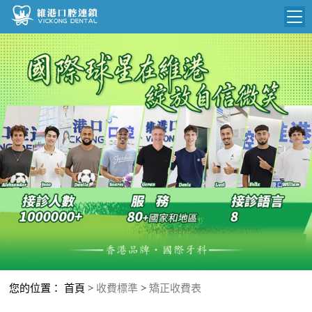
維港首頁
維港簡介
品牌介紹
N
收費標準
環境設備
收費總表
醫院新聞
醫生團隊
植牙收費
根管收費
門診時間
美學收費
就醫指引
常規收費
箍牙收費
您的位置：
首頁
>
收費標準
>
矯正收費表