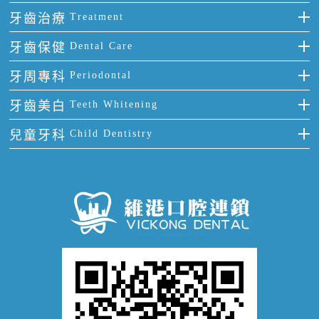
門牙缺失
前牙反頜
全瓷牙
牙齒治療
Treatment
多顆牙缺失
牙齒擁擠
烤瓷牙
補牙
牙齒保健
Dental Care
半口缺失
牙齒前突
氟斑牙
智齒
正確刷牙
牙周專科
Periodontal
全口缺失
牙齒稀疏
四環素牙
根管治療
全國愛牙日
牙周炎
牙齒美白
Teeth Whitening
活動假牙
拔牙
預防牙病
牙齦出血
冷光美白
兒童牙科
Child Dentistry
牙貼面
牙痛
牙科通識
牙齦炎
洗牙
蛀牙防蛀
口腔潰瘍
口腔異味
牙周病
超聲波潔牙
窩溝封閉
牙齒鬆動
噴砂潔牙
兒童正畸
牙齦萎縮
牙結石
牙外傷
牙菌斑
換牙護理
兒牙診療