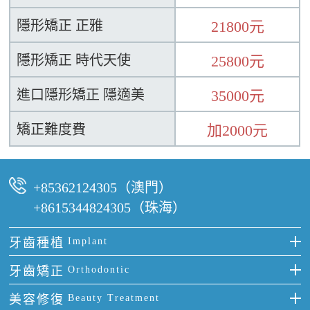
隱形矯正 正雅
21800元
隱形矯正 時代天使
25800元
進口隱形矯正 隱適美
35000元
矯正難度費
加2000元
+85362124305（澳門）
+8615344824305（珠海）
牙齒種植
Implant
種牙
牙齒矯正
Orthodontic
單顆牙缺失
隱形箍牙
美容修復
Beauty Treatment